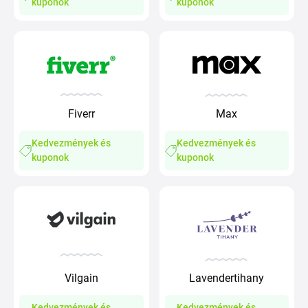
kuponok
kuponok
Fiverr
Max
Kedvezmények és
Kedvezmények és
kuponok
kuponok
Vilgain
Lavendertihany
Kedvezmények és
Kedvezmények és