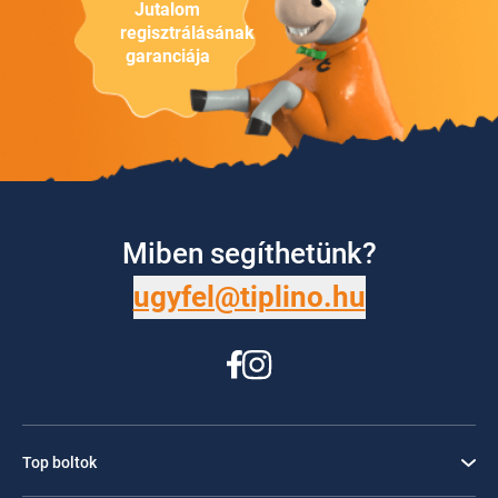
Jutalom
regisztrálásának
garanciája
Miben segíthetünk?
ugyfel@tiplino.hu
Top boltok