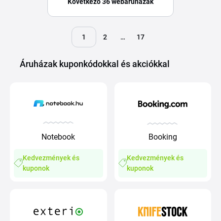
Következő 36 webáruházak
1
2
…
17
Áruházak kuponkódokkal és akciókkal
Notebook
Booking
Kedvezmények és
Kedvezmények és
kuponok
kuponok