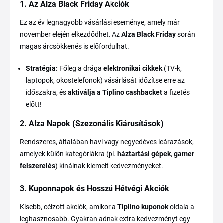
1. Az Alza Black Friday Akciók
Ez az év legnagyobb vásárlási eseménye, amely már
november elején elkezdődhet. Az
Alza Black Friday
során
magas árcsökkenés is előfordulhat.
Stratégia:
Főleg a drága
elektronikai cikkek
(TV-k,
laptopok, okostelefonok) vásárlását időzítse erre az
időszakra, és
aktiválja a Tiplino cashbacket
a fizetés
előtt!
2. Alza Napok (Szezonális Kiárusítások)
Rendszeres, általában havi vagy negyedéves leárazások,
amelyek külön kategóriákra (pl.
háztartási gépek
,
gamer
felszerelés
) kínálnak kiemelt kedvezményeket.
3. Kuponnapok és Hosszú Hétvégi Akciók
Kisebb, célzott akciók, amikor a
Tiplino kuponok
oldala a
leghasznosabb. Gyakran adnak extra kedvezményt egy