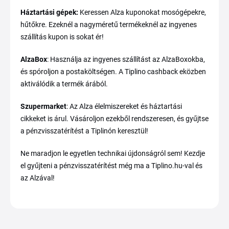
Háztartási gépek:
Keressen Alza kuponokat mosógépekre,
hűtőkre. Ezeknél a nagyméretű termékeknél az ingyenes
szállítás kupon is sokat ér!
AlzaBox
: Használja az ingyenes szállítást az AlzaBoxokba,
és spóroljon a postaköltségen. A Tiplino cashback eközben
aktiválódik a termék árából.
Szupermarket
: Az Alza élelmiszereket és háztartási
cikkeket is árul. Vásároljon ezekből rendszeresen, és gyűjtse
a pénzvisszatérítést a Tiplinón keresztül!
Ne maradjon le egyetlen technikai újdonságról sem! Kezdje
el gyűjteni a pénzvisszatérítést még ma a Tiplino.hu-val és
az Alzával!