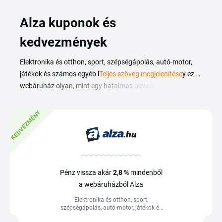
Alza kuponok és
kedvezmények
Elektronika és otthon, sport, szépségápolás, autó-motor,
játékok és számos egyéb kategóriában válogathat, így ez a
Teljes szöveg megjelenítése
webáruház olyan, mint egy hatalmas bevásárlóközpont,
ahol mindent egy helyen, kedvező áron megtalál. Még
kedvezményesebb áron vásárolhat, ha kihasználja az
Alza
KEDVEZMÉNY
kupon
és a kiárusítások előnyeit. A kínálat több, mint 90
000 darabja között talál Apple, LG, Nespresso, Samsung,
Sony, stb. márkáktól is termékeket. Az Alza Black Friday és
a kuponok által garantált a legjobb ár. Az Alza napokra
pedig szintén megéri várni.
Pénz vissza akár
2,8 %
mindenből
a webáruházból Alza
Elektronika és otthon, sport,
szépségápolás, autó-motor, játékok és
számos egyéb kategóriában válogathat,