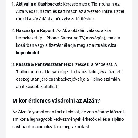
Aktiválja a Cashbacket:
Keresse meg a Tiplino.hu-n az
Alza webáruházat, és kattintson az átvezető linkre. Ezzel
rögzíti a vásárlást a pénzvisszatérítéshez.
Használja a Kupont:
Az Alza oldalán válassza ki a
termékeket (pl. iPhone, Samsung TV, mosógép), majd a
kosárban vagy a fizetésnél adja meg az aktuális
Alza
kuponkódot
.
Kassza & Pénzvisszatérítés:
Fizesse ki a rendelést. A
Tiplino automatikusan rögzíti a tranzakciót, és a fizetett
összeg után járó cashbacket jóváírja a Tiplino számlán,
amit később kiutalhat.
Mikor érdemes vásárolni az Alzán?
Az Alza folyamatosan tart akciókat, de van néhány időszak,
amikor a legnagyobb kedvezmények érhetők el, és a Tiplino
cashback maximalizálja a megtakarítást: