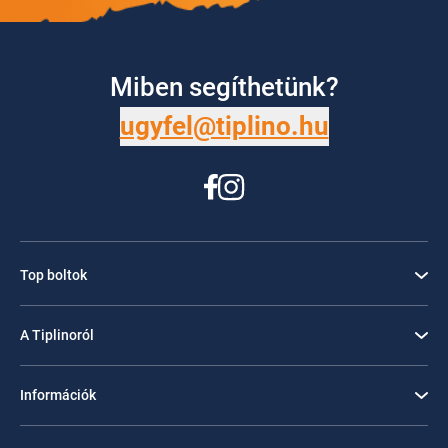
Miben segíthetünk?
ugyfel@tiplino.hu
Top boltok
A Tiplinoról
Információk