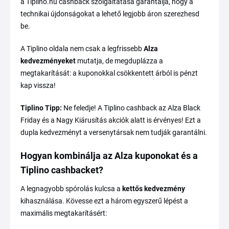
a Tiplino.hu cashback szolgáltatása garantálja, hogy a
technikai újdonságokat a lehető legjobb áron szerezhesd
be.
A Tiplino oldala nem csak a legfrissebb
Alza
kedvezményeket
mutatja, de megduplázza a
megtakarítását: a kuponokkal csökkentett árból is pénzt
kap vissza!
Tiplino Tipp:
Ne feledje! A Tiplino cashback az Alza Black
Friday és a Nagy Kiárusítás akciók alatt is érvényes! Ezt a
dupla kedvezményt a versenytársak nem tudják garantálni.
Hogyan kombinálja az Alza kuponokat és a
Tiplino cashbacket?
A legnagyobb spórolás kulcsa a
kettős kedvezmény
kihasználása. Kövesse ezt a három egyszerű lépést a
maximális megtakarításért: