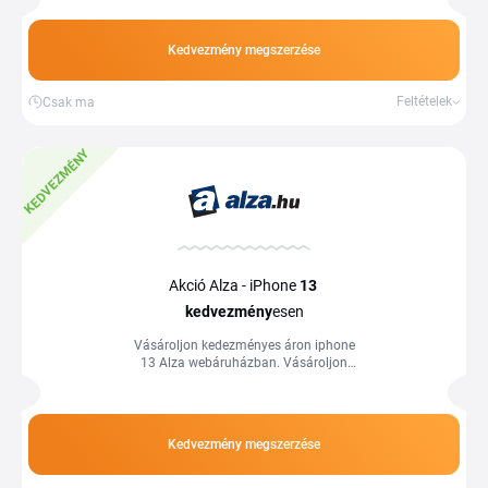
így ez a webáruház&nbsp;olyan, mint...
Kedvezmény megszerzése
Feltételek
Csak ma
KEDVEZMÉNY
Akció Alza - iPhone
13
kedvezmény
esen
Vásároljon kedezményes áron iphone
13 Alza webáruházban. Vásároljon
kedvező árakon és spóroljon még ma a
Tiplino cashback portál segítségével és
kuponjaival!
Kedvezmény megszerzése