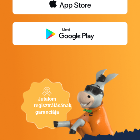
Most
Jutalom
regisztrálásának
garanciája