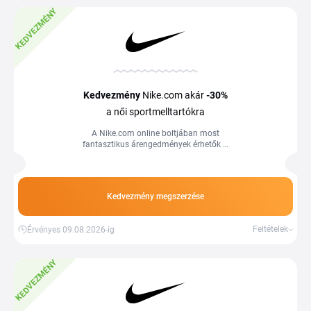
KEDVEZMÉNY
Kedvezmény
Nike.com akár
-30%
a női sportmelltartókra
A Nike.com online boltjában most
fantasztikus árengedmények érhetők el
a kiemelt női sportmelltartókra.
Kedvezmény megszerzése
Feltételek
Érvényes 09.08.2026-ig
KEDVEZMÉNY