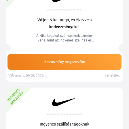
Váljon Nike-taggá, és élvezze a
kedvezmény
eket
A Nike-tagokat számos kedvezmény
várja, mint az ingyenes szállítás és
visszaküldés, illetve exkluzív ajánlatok
és ajándékok csak tagoknak.
Kedvezmény megszerzése
Feltételek
Érvényes 09.08.2026-ig
I
N
G
Y
E
E
S
S
Z
Á
L
L
Í
T
Á
N
S
Ingyenes szállítás tagoknak