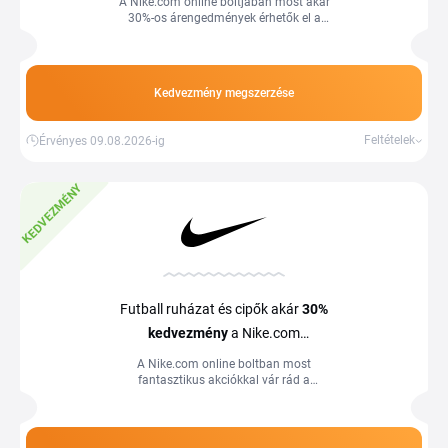
A Nike.com online boltjában most akár
30%-os árengedmények érhetők el a
kedvezményes gyermeknadrágokra.
Kedvezmény megszerzése
Feltételek
Érvényes 09.08.2026-ig
KEDVEZMÉNY
Futball ruházat és cipők akár
30%
kedvezmény
a Nike.com
webáruházban
A Nike.com online boltban most
fantasztikus akciókkal vár rád a
kiválasztott fociruhákra és cipőkre.