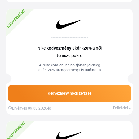
KEDVEZMÉNY
Nike
kedvezmény
akár
-20%
a női
teniszcipőkre
A Nike.com online boltjában jelenleg
akár -20% árengedményt is találhat a
kedvezményes kiválasztott női
teniszcipőkre.
Kedvezmény megszerzése
Feltételek
Érvényes 09.08.2026-ig
KEDVEZMÉNY