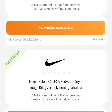
A Nike.com online boltjában jelenleg
akár -30% kedvezményt kínálunk a
kiemelt férfi táskákról és hátizsákokról,
amelyek akciós ajánlatban szerepelnek.
Kedvezmény megszerzése
Feltételek
Érvényes 09.08.2026-ig
KEDVEZMÉNY
Nike akció akár
30%
kedvzemény a
megjelölt gyermek tréningruhákra
A Nike.com online boltjában jelenleg
fantasztikus akciók várják azokra az
egyesített gyermek tréningruhákra,
amelyek kedvezményes árakkal érhetők
el.