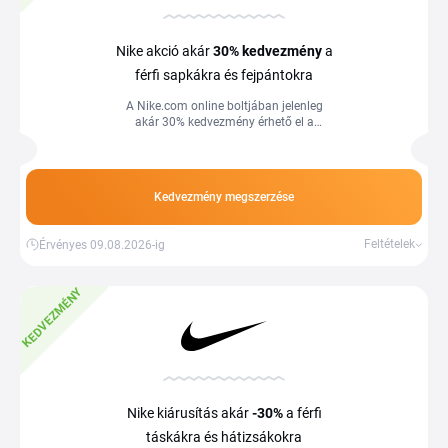
Nike akció akár
30%
kedvezmény
a
férfi sapkákra és fejpántokra
A Nike.com online boltjában jelenleg
akár 30% kedvezmény érhető el a
kedvezményes férfi sapkákra és
fejpántokra.
Kedvezmény megszerzése
Feltételek
Érvényes 09.08.2026-ig
KEDVEZMÉNY
Nike kiárusítás akár
-30%
a férfi
táskákra és hátizsákokra