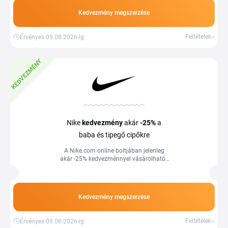
Kedvezmény megszerzése
Feltételek
Érvényes 09.08.2026-ig
KEDVEZMÉNY
Nike
kedvezmény
akár
-25%
a
baba és tipegő cipőkre
A Nike.com online boltjában jelenleg
akár -25% kedvezménnyel vásárolhatók
meg a kedvezményes baba- és
tipegőcipők.
Kedvezmény megszerzése
Feltételek
Érvényes 09.08.2026-ig