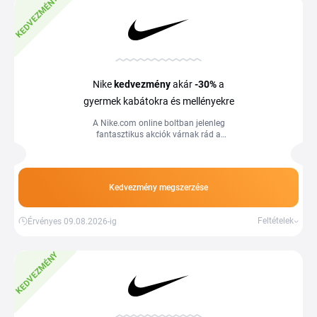
KEDVEZMÉNY
Nike
kedvezmény
akár
-30%
a
gyermek kabátokra és mellényekre
A Nike.com online boltban jelenleg
fantasztikus akciók várnak rád a
kiválasztott gyermekkabátok és
mellények terén.
Kedvezmény megszerzése
Feltételek
Érvényes 09.08.2026-ig
KEDVEZMÉNY