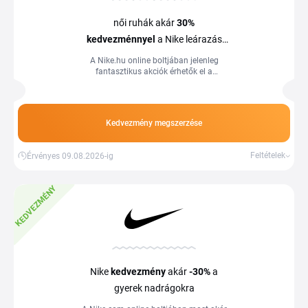
női ruhák akár
30%
kedvezménnyel
a Nike leárazás
alatt
A Nike.hu online boltjában jelenleg
fantasztikus akciók érhetők el a
kiválasztott női ruházatra.
Kedvezmény megszerzése
Feltételek
Érvényes 09.08.2026-ig
KEDVEZMÉNY
Nike
kedvezmény
akár
-30%
a
gyerek nadrágokra