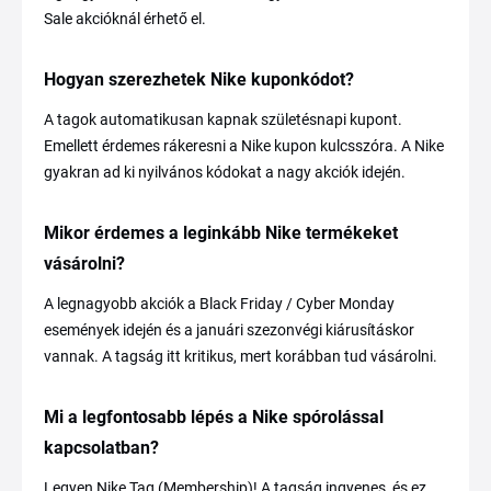
Sale akcióknál érhető el.
Hogyan szerezhetek Nike kuponkódot?
A tagok automatikusan kapnak születésnapi kupont.
Emellett érdemes rákeresni a Nike kupon kulcsszóra. A Nike
gyakran ad ki nyilvános kódokat a nagy akciók idején.
Mikor érdemes a leginkább Nike termékeket
vásárolni?
A legnagyobb akciók a Black Friday / Cyber Monday
események idején és a januári szezonvégi kiárusításkor
vannak. A tagság itt kritikus, mert korábban tud vásárolni.
Mi a legfontosabb lépés a Nike spórolással
kapcsolatban?
Legyen Nike Tag (Membership)! A tagság ingyenes, és ez