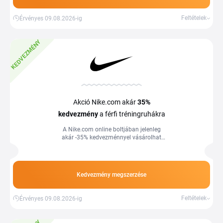
Feltételek
Érvényes 09.08.2026-ig
KEDVEZMÉNY
Akció Nike.com akár
35%
kedvezmény
a férfi tréningruhákra
A Nike.com online boltjában jelenleg
akár -35% kedvezménnyel vásárolhat
kiválasztott férfi edzőfelszereléseket,
amelyek akciós ajánlatban szerepelnek.
Kedvezmény megszerzése
Feltételek
Érvényes 09.08.2026-ig