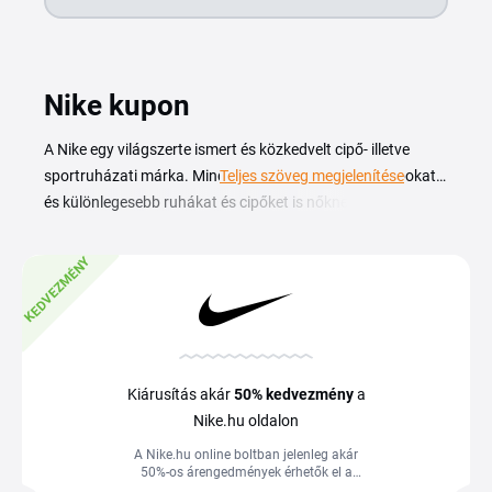
Nike kupon
A Nike egy világszerte ismert és közkedvelt cipő- illetve
sportruházati márka. Mindent megtalál itt, alapdarabokat
Teljes szöveg megjelenítése
és különlegesebb ruhákat és cipőket is nőknek, férfiaknak
és gyermekeknek is. A webáruházból felöltözteti az egész
családot, ráadásul kedvező áron a
Nike kupon
KEDVEZMÉNY
alkalmazásával. Különböző sportokhoz megtalálja a
megfelelő öltözéket és Nike cipőket. Olyan népszerű
modelleket vásárolhat itt, mint a Nike Air Max vagy a Nike
Dunk. A Nike Run Club és Training Club támogatja az edzeni
vágyókat ingyen, és a klubtagok számára számos exkluzív
Kiárusítás akár
50%
kedvezmény
a
kedvezményt biztosít.
Nike.hu oldalon
A Nike.hu online boltban jelenleg akár
50%-os árengedmények érhetők el a
kiemelt akciós termékekre.