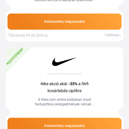
kedvezménnyel a leárazás szekcióban.
Olyan modellek közül válogathat, mint a
Nike Air Max, Nike Jordan vagy Nike
Full Force.
Kedvezmény megszerzése
Feltételek
Érvényes 09.08.2026-ig
KEDVEZMÉNY
Nike akció akár
-35%
a férfi
kosárlabda cipőkre
A Nike.com online boltjában most
fantasztikus árengedmények várnak a
kiválasztott férfi kosárlabda cipőkre,
amelyek akciós kínálatban szerepelnek.
Kedvezmény megszerzése