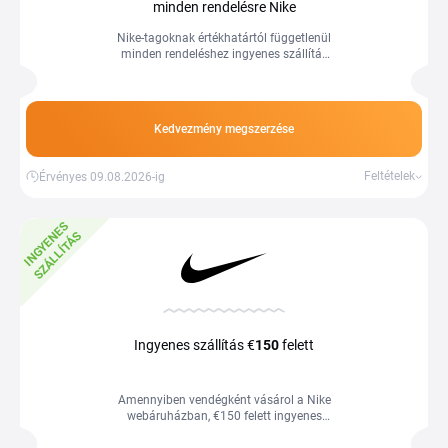
minden rendelésre Nike
Nike-tagoknak értékhatártól függetlenül
minden rendeléshez ingyenes szállítás
jár.
Kedvezmény megszerzése
Feltételek
Érvényes 09.08.2026-ig
I
N
G
Y
E
E
S
S
Z
Á
L
L
Í
T
Á
N
S
Ingyenes szállítás €
150
felett
Amennyiben vendégként vásárol a Nike
webáruházban, €150 felett ingyenes
szállításban részesül.