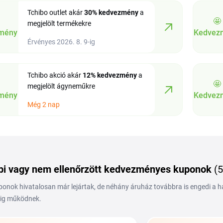
Tchibo outlet akár
30%
kedvezmény
a
🤩
megjelölt termékekre
mény
Kedvez
Érvényes 2026. 8. 9-ig
Tchibo akció akár
12%
kedvezmény
a
🤩
megjelölt ágyneműkre
mény
Kedvez
Még 2 nap
i vagy nem ellenőrzött kedvezményes kuponok
(5
ponok hivatalosan már lejártak, de néhány áruház továbbra is engedi a 
ig működnek.