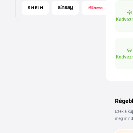
🤩
Kedvez
🤩
Kedvez
Régebb
Ezek a ku
még mind