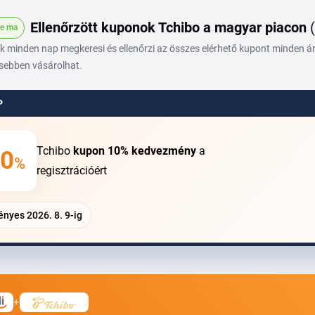
Ellenőrzött kuponok Tchibo a magyar piacon
ve ma
 minden nap megkeresi és ellenőrzi az összes elérhető kupont minden áru
sebben vásárolhat.
P
Tchibo
kupon
10%
kedvezmény
a
0
%
regisztrációért
ényes 2026. 8. 9-ig
+