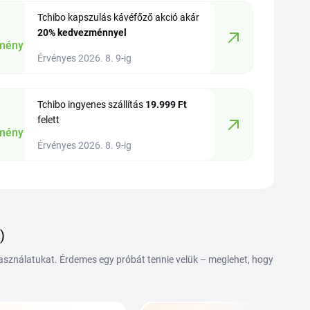
Tchibo kapszulás kávéfőző akció akár
20%
kedvezménnyel
mény
Érvényes 2026. 8. 9-ig
Tchibo ingyenes szállítás
19.999 Ft
felett
mény
Érvényes 2026. 8. 9-ig
)
használatukat. Érdemes egy próbát tennie velük – meglehet, hogy