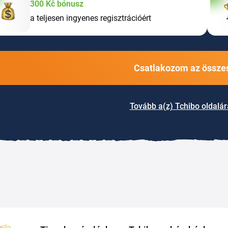
300 Kč bónusz
a teljesen ingyenes regisztrációért
Csatlakozom az összes
Tovább a(z) Tchibo oldalár