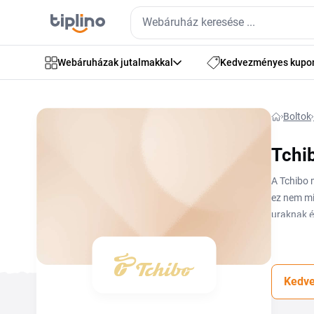
Webáruházak jutalmakkal
Kedvezményes kupo
Boltok
Tchi
A Tchibo 
ez nem mi
uraknak é
felejtse 
Kedve