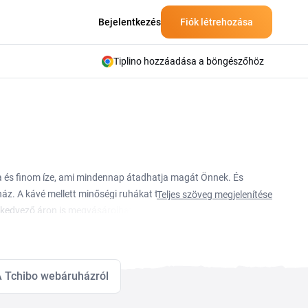
Bejelentkezés
Fiók létrehozása
Tiplino hozzáadása a böngészőhöz
ája és finom íze, ami mindennap átadhatja magát Önnek. És
áz. A kávé mellett minőségi ruhákat találnak hölgyeknek,
Teljes szöveg megjelenítése
zt kedvező áron is megvásárolhatja a
Tchibo kuponnal
, és ne
 Tiplinóval könnyű spórolni a Tchibo webáruházban.
 Tchibo webáruházról