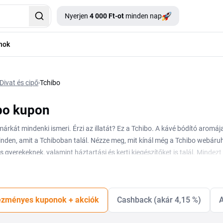
Nyerjen
4 000 Ft-ot
minden nap
nok
Divat és cipő
Tchibo
bo kupon
márkát mindenki ismeri. Érzi az illatát? Ez a Tchibo. A kávé bódító arom
nden, amit a Tchiboban talál. Nézze meg, mit kínál még a Tchibo webáruh
s gyerekeknek, valamint háztartási és kerti kiegészítőket is talál. Minde
el megnézni az aktuális kedvezményes ajánlatokat és leárazásokat sem. A
zményes kuponok + akciók
Cashback (akár 4,15 %)
A