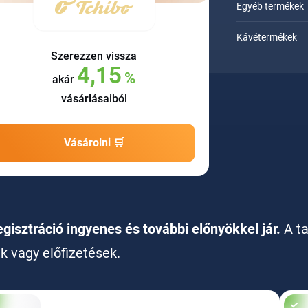
Egyéb termékek
Kávétermékek
Szerezzen vissza
4,15
%
akár
vásárlásaiból
Vásárolni 🛒
egisztráció ingyenes és további előnyökkel jár.
A t
ak vagy előfizetések.