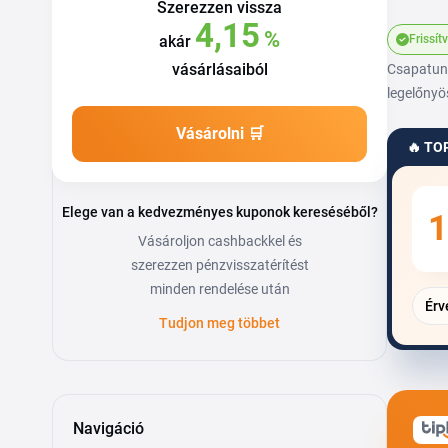
Szerezzen vissza
4,15
%
akár
Frissít
vásárlásaiból
Csapatunk
legelőnyö
Vásárolni 🛒
🔥 TO
Elege van a kedvezményes kuponok kereséséből?
1
Vásároljon cashbackkel és
szerezzen pénzvisszatérítést
minden rendelése után
Érv
Tudjon meg többet
Navigáció