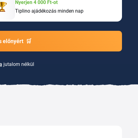
Nyerjen 4 000 Ft-ot
Tiplino ajádékozás minden nap
 előnyért
🛒
a
jutalom nélkül