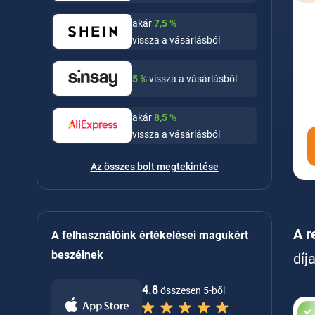
akár
7,5
%
vissza a vásárlásból
5
%
vissza a vásárlásból
akár
8,5
%
vissza a vásárlásból
Az összes bolt megtekintése
A r
A felhasználóink értékelései magukért
beszélnek
díj
4.8
összesen 5-ből