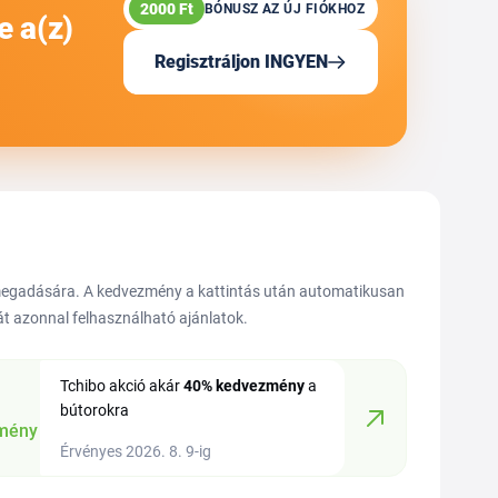
2000 Ft
BÓNUSZ AZ ÚJ FIÓKHOZ
e a(z)
Regisztráljon INGYEN
 megadására. A kedvezmény a kattintás után automatikusan
hát azonnal felhasználható ajánlatok.
Tchibo akció akár
40%
kedvezmény
a
bútorokra
mény
Érvényes 2026. 8. 9-ig