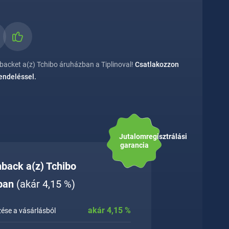
acket a(z) Tchibo áruházban a Tiplinoval!
Csatlakozzon
rendeléssel.
Jutalomregisztrálási
garancia
hback a(z) Tchibo
ban
(akár 4,15 %)
akár
4,15
%
ése a vásárlásból