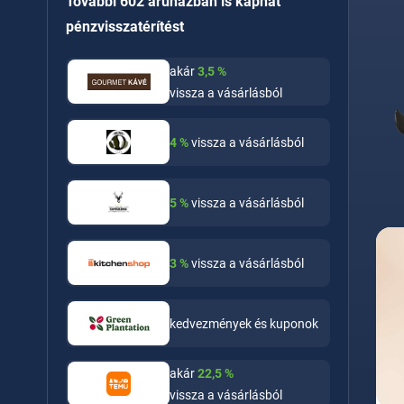
További 602 áruházban is kaphat
pénzvisszatérítést
akár
3,5
%
vissza a vásárlásból
4
%
vissza a vásárlásból
5
%
vissza a vásárlásból
3
%
vissza a vásárlásból
kedvezmények és kuponok
akár
22,5
%
vissza a vásárlásból