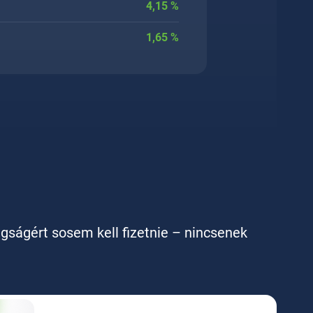
4,15
%
1,65
%
agságért sosem kell fizetnie – nincsenek