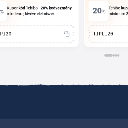
Kupon
kód
Tchibo -
20%
kedvezmény
Tchibo
kup
20
%
%
mindenre, kivéve élelmiszer
minimum
PI20
TIPLI20