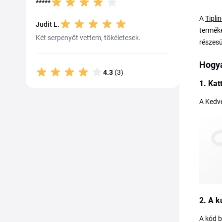
*****
A
Tipli
Judit L.
terméke
Két serpenyőt vettem, tökéletesek.
részesü
Hogya
4.3
(3)
1. Kat
A Kedv
2. A 
A kód 