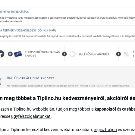
n meg többet a Tiplino.hu kedvezményeiről, akcióiról és
zen a Tiplino.hu weboldalán, tudjon meg többet a
kuponokról
és
cashb
eresse
ügyfélszolgálatunkat
.
jon a Tiplinón keresztül kedvenc webáruházaiban,
regisztráljon
és szerez