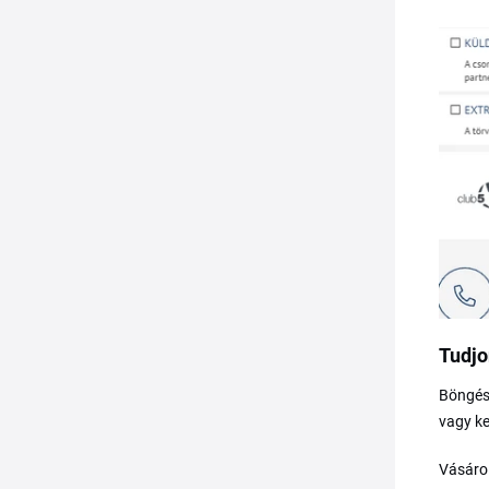
Tudjo
Böngéss
vagy k
Vásárol