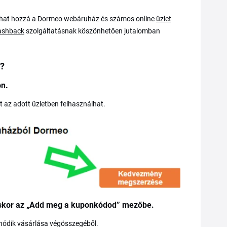
hat hozzá a Dormeo webáruház és számos online
üzlet
ashback
szolgáltatásnak köszönhetően jutalomban
t?
n.
t az adott üzletben felhasználhat.
éskor az „Add meg a kuponkódod” mezőbe.
ódik vásárlása végösszegéből.