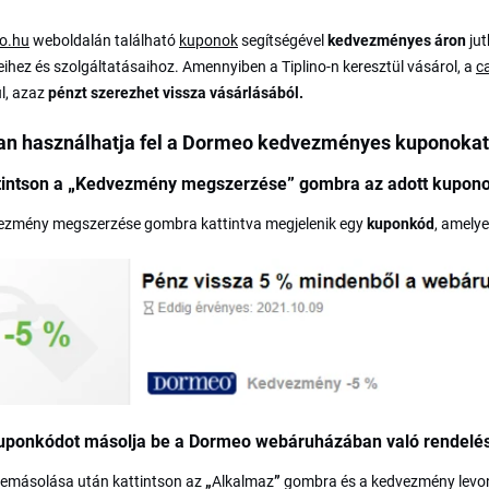
no.hu
weboldalán található
kuponok
segítségével
kedvezményes áron
jut
ihez és szolgáltatásaihoz. Amennyiben a Tiplino-n keresztül vásárol, a
c
l, azaz
pénzt szerezhet vissza vásárlásából.
n használhatja fel a Dormeo kedvezményes kuponoka
tintson a
„
Kedvezmény megszerzése
”
gombra az adott kupono
ezmény megszerzése gombra kattintva megjelenik egy
kuponkód
, amelye
kuponkódot másolja be a Dormeo webáruházában való rendel
bemásolása után kattintson az
„
Alkalmaz
”
gombra és a kedvezmény levon