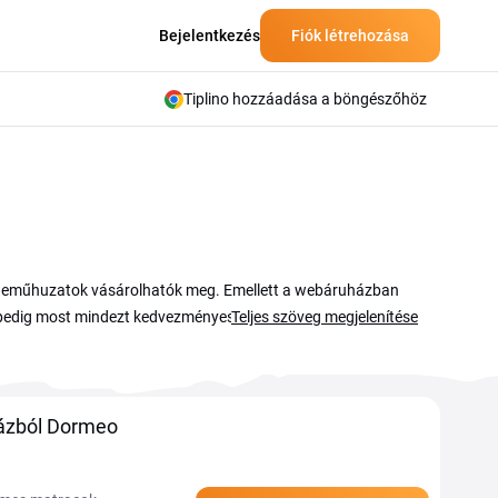
Bejelentkezés
Fiók létrehozása
Tiplino hozzáadása a böngészőhöz
neműhuzatok vásárolhatók meg. Emellett a webáruházban
al pedig most mindezt kedvezményesen vásárolhatja meg!
Teljes szöveg megjelenítése
ázból Dormeo