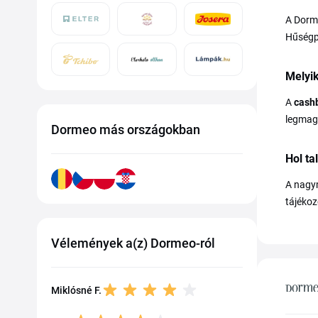
A Dorm
Hűségp
Melyi
A
cash
legmaga
Dormeo más országokban
Hol ta
A nagym
tájéko
Vélemények a(z) Dormeo-ról
Miklósné F.