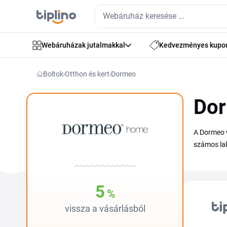
Webáruházak jutalmakkal
Kedvezményes kupo
Boltok
Otthon és kert
Dormeo
Dor
A Dormeo 
számos lak
5
%
vissza a vásárlásból