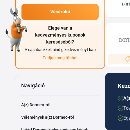
Vásárolni
Elege van a
kedvezményes kuponok
kereséséből?
A cashbackkel mindig kedvezményt kap
Tudjon meg többet
Navigáció
Kezd
A(z
A(z) Dormeo-ról
Tov
Vélemények a(z) Dormeo-ról
Egy
Lejárt Dormeo kedvezményes kódok