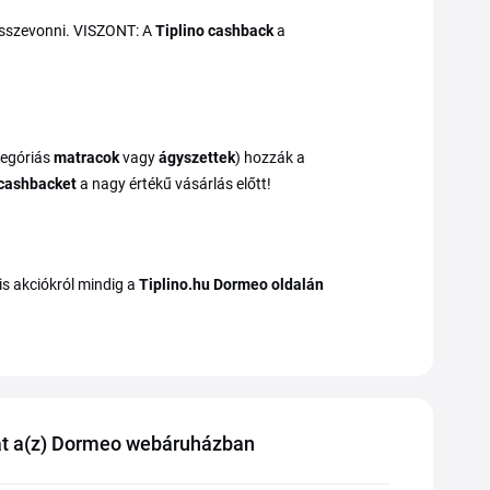
sszevonni. VISZONT: A
Tiplino cashback
a
tegóriás
matracok
vagy
ágyszettek
) hozzák a
 cashbacket
a nagy értékű vásárlás előtt!
is akciókról mindig a
Tiplino.hu Dormeo oldalán
at a(z) Dormeo webáruházban