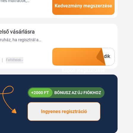
lmes matracok,
Kedvezmény megszerzése
 Emellett a
első vásárlásra
uház, ha regisztrál a
on a Tiplinoval.
dik
|
Feltételek
Kupon megszerzése
+2000 FT
BÓNUSZ AZ ÚJ FIÓKHOZ
Ingyenes regisztráció