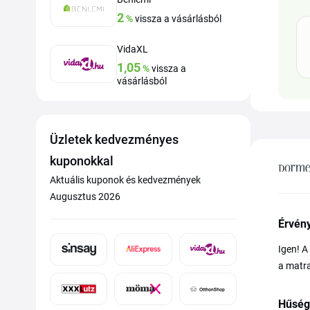
2
%
vissza a vásárlásból
VidaXL
1,05
%
vissza a
vásárlásból
Üzletek kedvezményes
kuponokkal
Aktuális kuponok és kedvezmények
Augusztus 2026
Érvén
Igen! 
a matra
Hűség