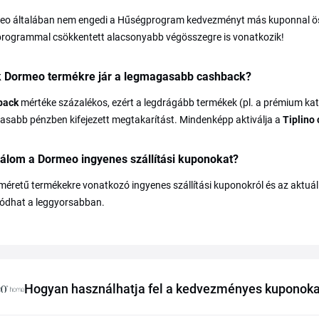
eo általában nem engedi a Hűségprogram kedvezményt más kuponnal ö
rogrammal csökkentett alacsonyabb végösszegre is vonatkozik!
k Dormeo termékre jár a legmagasabb cashback?
back
mértéke százalékos, ezért a legdrágább termékek (pl. a prémium ka
sabb pénzben kifejezett megtakarítást. Mindenképp aktiválja a
Tiplino
lálom a Dormeo ingyenes szállítási kuponokat?
éretű termékekre vonatkozó ingyenes szállítási kuponokról és az aktuál
zódhat a leggyorsabban.
Hogyan használhatja fel a kedvezményes kuponok