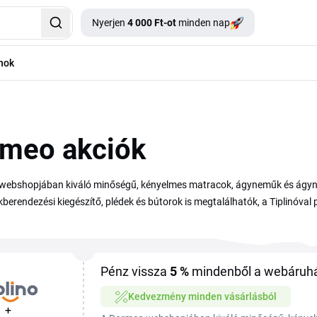
Nyerjen
4 000 Ft-ot
minden nap
nok
meo akciók
webshopjában kiváló minőségű, kényelmes matracok, ágyneműk és ágy
berendezési kiegészítő, plédek és bútorok is megtalálhatók, a Tiplinóv
Pénz vissza
5 %
mindenből a webáruh
Kedvezmény minden vásárlásból
+