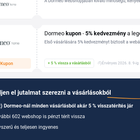
A Dormeo webshopjában kiváló minőségű, kénye
ágyneműk és ágyneműhuzatok vásárolhatók meg.
webáruházban számos...
Dormeo
kupon
-
5%
kedvezmény
a leg
Első vásárlására 5% kedvezményt biztosít a webár
hírlevélre. Vásároljon és spóroljon kedvezőbb árak
Kupon
+ 5 % vissza a vásárlásból
Érvényes 2026. 8. 9-ig
jen el jutalmat szerezni a vásárlásokból
) Dormeo-nál minden vásárlásból akár 5 % visszatérítés jár
ábbi 602 webshop is pénzt térít vissza
szerű és teljesen ingyenes