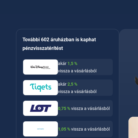
További 602 áruházban is kaphat
pénzvisszatérítést
akár
1,5
%
vissza a vásárlásból
akár
2,5
%
vissza a vásárlásból
0,75
%
vissza a vásárlásból
1,05
%
vissza a vásárlásból