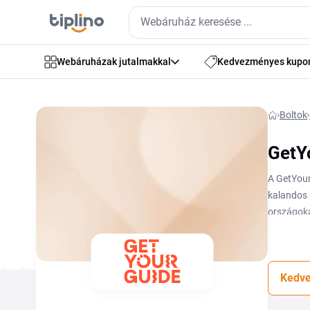
Webáruházak jutalmakkal
Kedvezményes kupo
Boltok
GetY
A GetYour
kalandos 
országoka
kultúra, a
ellenőrizn
olvassa e
Kedve