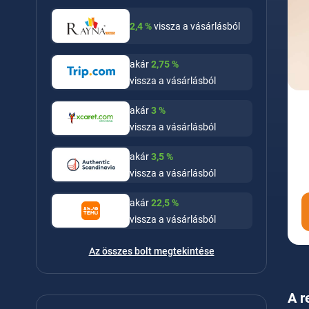
2,4
%
vissza a vásárlásból
akár
2,75
%
vissza a vásárlásból
akár
3
%
vissza a vásárlásból
akár
3,5
%
vissza a vásárlásból
akár
22,5
%
vissza a vásárlásból
Az összes bolt megtekintése
A r