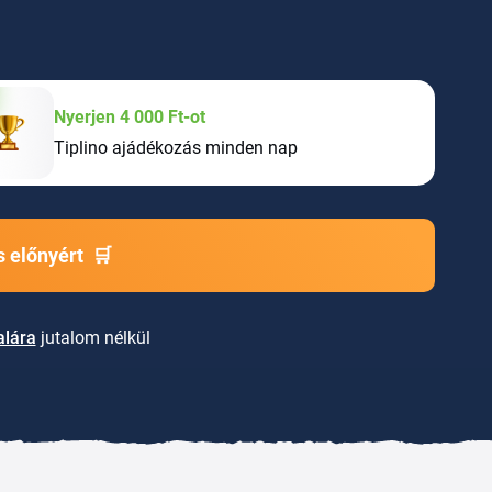
Nyerjen 4 000 Ft-ot
Tiplino ajádékozás minden nap
 előnyért
🛒
alára
jutalom nélkül