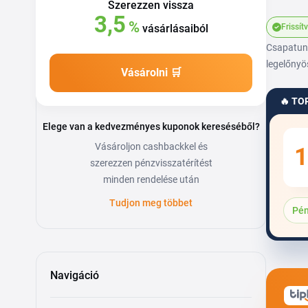
Szerezzen vissza
3,5
%
vásárlásaiból
Frissít
Csapatunk
legelőnyö
Vásárolni 🛒
🔥 TO
Elege van a kedvezményes kuponok kereséséből?
Vásároljon cashbackkel és
1
szerezzen pénzvisszatérítést
minden rendelése után
Tudjon meg többet
Pén
Navigáció