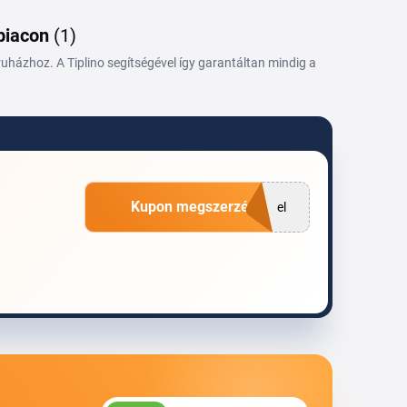
 piacon
(1)
házhoz. A Tiplino segítségével így garantáltan mindig a
Kupon megszerzése
el