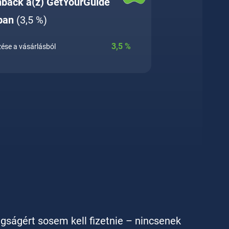
hback a(z) GetYourGuide
ban
(3,5 %)
3,5
%
ése a vásárlásból
agságért sosem kell fizetnie – nincsenek