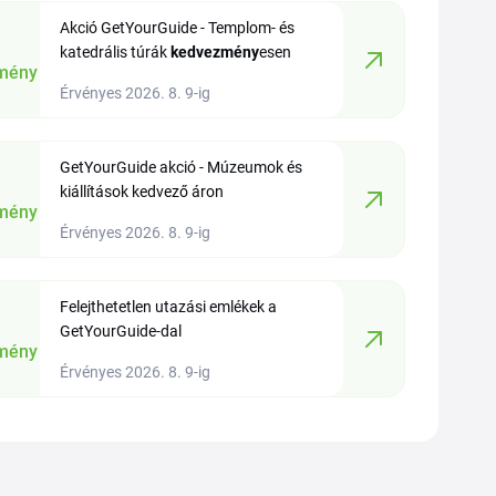
Akció GetYourGuide - Templom- és
katedrális túrák
kedvezmény
esen
mény
Érvényes 2026. 8. 9-ig
GetYourGuide akció - Múzeumok és
kiállítások kedvező áron
mény
Érvényes 2026. 8. 9-ig
Felejthetetlen utazási emlékek a
GetYourGuide-dal
mény
Érvényes 2026. 8. 9-ig