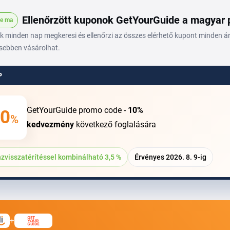
Ellenőrzött kuponok GetYourGuide a magyar
ve ma
 minden nap megkeresi és ellenőrzi az összes elérhető kupont minden áru
sebben vásárolhat.
P
GetYourGuide promo code -
10%
0
%
kedvezmény
következő foglalására
zvisszatérítéssel kombinálható 3,5 %
Érvényes 2026. 8. 9-ig
+