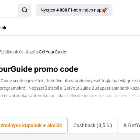
Nyerjen
4 000 Ft-ot
minden nap
nok
Szállások és utazás
GetYourGuide
ourGuide promo code
Guide segítségével felejthetetlen utazási élményeket foglalhat világszer
programokról. Népszerű úti cél a GetYourGuide Budapest ajánlatok között 
t és városokat autentikusan, akár helyi idegenvezetők segítségével. A we
 természet, a sport vagy a helyi konyha érdekli leginkább. Kövesse a webol
i az aktuális
GetYourGuide kuponokat
sem, amelyeket mindig megtalál a T
l a GetYourGuide véleményeket. Tervezze meg utazását gyorsan, egyszer
zményes kuponok + akciók
Cashback (3,5 %)
A GetY