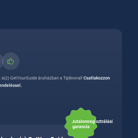
 a(z) GetYourGuide áruházban a Tiplinoval!
Csatlakozzon
rendeléssel.
Jutalomregisztrálási
garancia