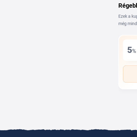
Régebb
Ezek a ku
még mind
5
%