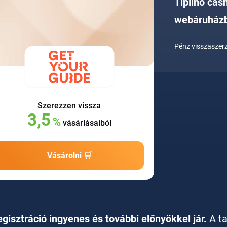
Tiplino cas
webáruház
Pénz visszaszerz
Szerezzen vissza
3,5
%
vásárlásaiból
Vásárolni 🛒
egisztráció ingyenes és további előnyökkel jár.
A t