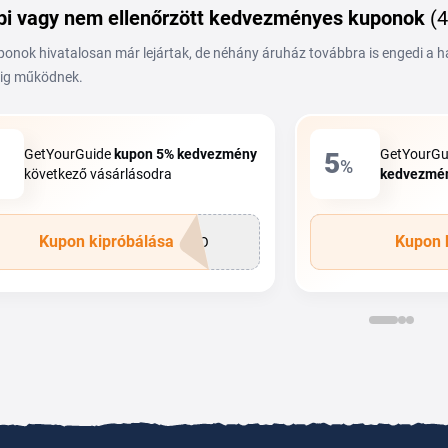
i vagy nem ellenőrzött kedvezményes kuponok
(4
ponok hivatalosan már lejártak, de néhány áruház továbbra is engedi a 
ig működnek.
GetYourGuide
kupon
5%
kedvezmény
GetYourGu
5
%
következő vásárlásodra
kedvezmé
Kupon kipróbálása
Kupon 
RKO