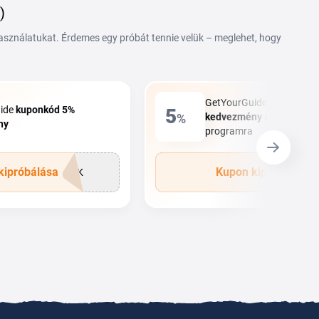
)
használatukat. Érdemes egy próbát tennie velük – meglehet, hogy
GetYourGuide
kupon
kód
ide
kupon
kód
5%
5
%
kedvezmény
szinte mind
ny
programra
kipróbálása
Kupon kipróbálása
RHK