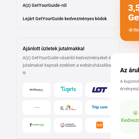
A(z) GetYourGuide-ról
3,
Ge
Lejárt GetYourGuide kedvezményes kódok
Sz
Ajánlott üzletek jutalmakkal
A(z) GetYourGuide vásárlói kedvezményeket és
jutalmakat kapnak ezekben a webáruházakban
Az áru
is
A kuponok
érvényesü
🤩
Kedvez