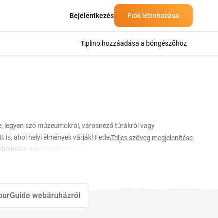
Bejelentkezés
Fiók létrehozása
Tiplino hozzáadása a böngészőhöz
te, legyen szó múzeumokról, városnéző túrákról vagy
is, ahol helyi élmények várják! Fedezze fel az egyes
Teljes szöveg megjelenítése
boldalon kategóriák szerint válogathat aszerint, hogy a
dalat az aktuális kedvezményekért, és ne felejtse el
iplino oldalán. Valódi felhasználói tapasztalatokért
űen és olcsóbban!
ourGuide webáruházról