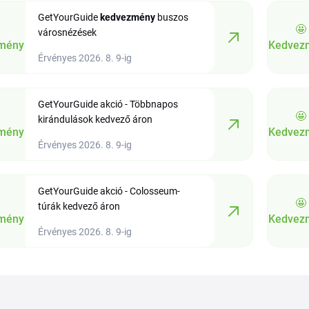
GetYourGuide
kedvezmény
buszos
🤩
városnézések
mény
Kedvez
Érvényes 2026. 8. 9-ig
GetYourGuide akció - Többnapos
🤩
kirándulások kedvező áron
mény
Kedvez
Érvényes 2026. 8. 9-ig
GetYourGuide akció - Colosseum-
🤩
túrák kedvező áron
mény
Kedvez
Érvényes 2026. 8. 9-ig