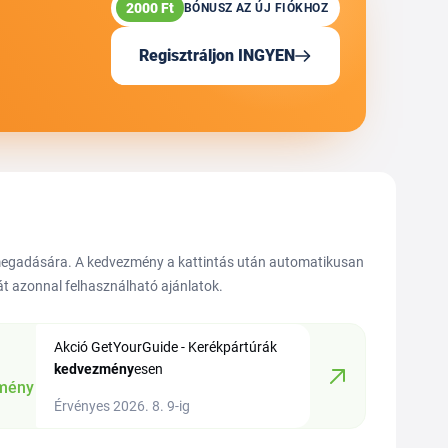
2000 Ft
BÓNUSZ AZ ÚJ FIÓKHOZ
Regisztráljon INGYEN
 megadására. A kedvezmény a kattintás után automatikusan
hát azonnal felhasználható ajánlatok.
Akció GetYourGuide - Kerékpártúrák
kedvezmény
esen
mény
Érvényes 2026. 8. 9-ig