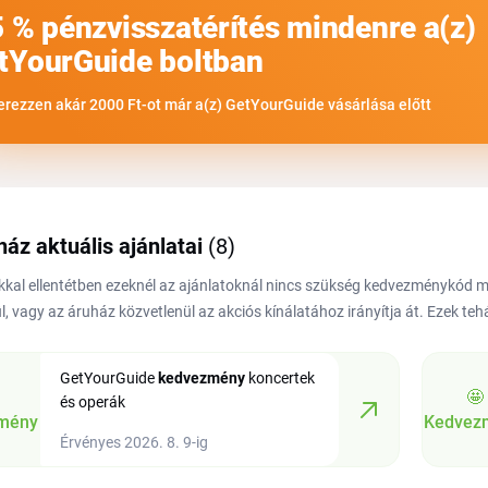
5 % pénzvisszatérítés mindenre a(z)
tYourGuide boltban
erezzen akár 2000 Ft-ot már a(z) GetYourGuide vásárlása előtt
ház aktuális ajánlatai
(8)
kal ellentétben ezeknél az ajánlatoknál nincs szükség kedvezménykód
l, vagy az áruház közvetlenül az akciós kínálatához irányítja át. Ezek te
GetYourGuide
kedvezmény
koncertek
🤩
és operák
mény
Kedvez
Érvényes 2026. 8. 9-ig