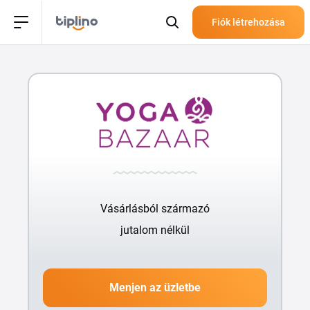
Fiók létrehozása
Vásárlásból származó
jutalom nélkül
Menjen az üzletbe