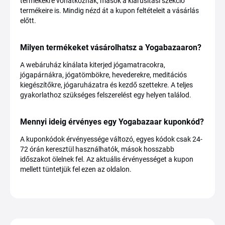
termékekre vonatkoznak, mások a kiárusítási szekció
termékeire is. Mindig nézd át a kupon feltételeit a vásárlás
előtt.
Milyen termékeket vásárolhatsz a Yogabazaaron?
A webáruház kínálata kiterjed jógamatracokra,
jógapárnákra, jógatömbökre, hevederekre, meditációs
kiegészítőkre, jógaruházatra és kezdő szettekre. A teljes
gyakorlathoz szükséges felszerelést egy helyen találod.
Mennyi ideig érvényes egy Yogabazaar kuponkód?
A kuponkódok érvényessége változó, egyes kódok csak 24-
72 órán keresztül használhatók, mások hosszabb
időszakot ölelnek fel. Az aktuális érvényességet a kupon
mellett tüntetjük fel ezen az oldalon.