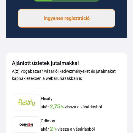
Ingyenes regisztráció
Ajánlott üzletek jutalmakkal
A(z) Yogabazaar vásárlói kedvezményeket és jutalmakat
kapnak ezekben a webáruházakban is
Flexity
2,75
akár
%
vissza a vásárlásból
Odimon
2
akár
%
vissza a vásárlásból