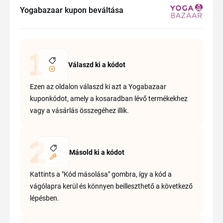
Yogabazaar kupon beváltása
Válaszd ki a kódot
Ezen az oldalon válaszd ki azt a Yogabazaar
kuponkódot, amely a kosaradban lévő termékekhez
vagy a vásárlás összegéhez illik.
Másold ki a kódot
Kattints a "Kód másolása" gombra, így a kód a
vágólapra kerül és könnyen beilleszthető a következő
lépésben.