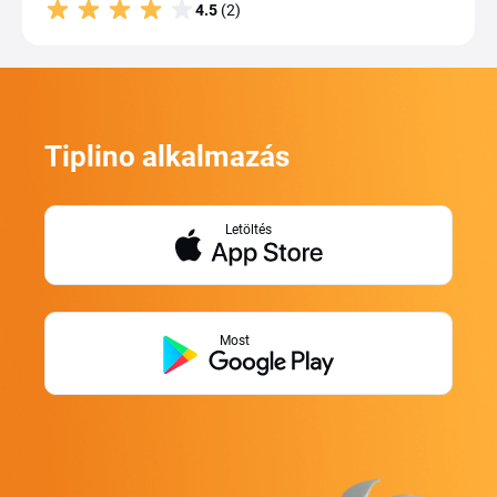
4.5
(2)
Tiplino alkalmazás
Letöltés
Most