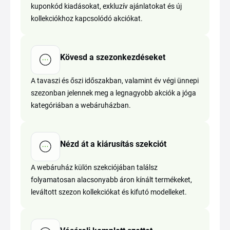
kuponkód kiadásokat, exkluzív ajánlatokat és új
kollekciókhoz kapcsolódó akciókat.
Kövesd a szezonkezdéseket
A tavaszi és őszi időszakban, valamint év végi ünnepi
szezonban jelennek meg a legnagyobb akciók a jóga
kategóriában a webáruházban.
Nézd át a kiárusítás szekciót
A webáruház külön szekciójában találsz
folyamatosan alacsonyabb áron kínált termékeket,
leváltott szezon kollekciókat és kifutó modelleket.