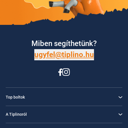
Miben segíthetünk?
ugyfel@tiplino.hu
Top boltok
A Tiplinoról