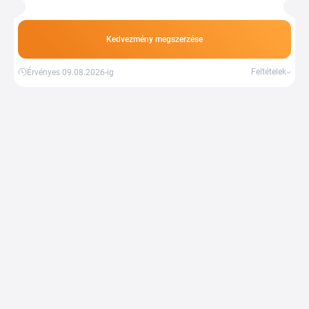
csökkenthető. A Bécs központú útvonalhálózat révén több,
mint száz desztinációból választhatsz, az európai
metropoliszoktól a tengerentúli nagyvárosokig.
Kedvezmény megszerzése
Feltételek
Érvényes 09.08.2026-ig