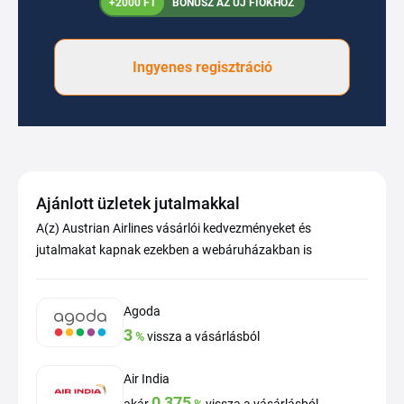
+2000 FT
BÓNUSZ AZ ÚJ FIÓKHOZ
Ingyenes regisztráció
Ajánlott üzletek jutalmakkal
A(z) Austrian Airlines vásárlói kedvezményeket és
jutalmakat kapnak ezekben a webáruházakban is
Agoda
3
%
vissza a vásárlásból
Air India
0,375