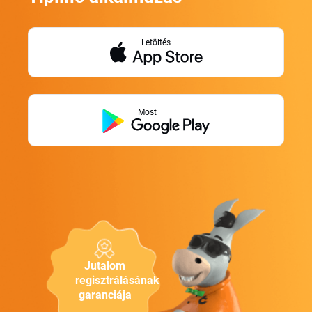
Letöltés
Most
Jutalom
regisztrálásának
garanciája