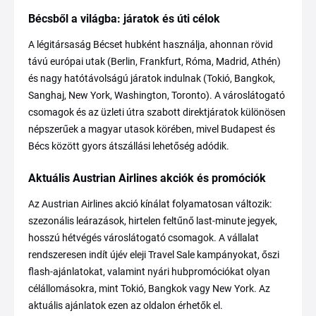
Bécsből a világba: járatok és úti célok
A légitársaság Bécset hubként használja, ahonnan rövid
távú európai utak (Berlin, Frankfurt, Róma, Madrid, Athén)
és nagy hatótávolságú járatok indulnak (Tokió, Bangkok,
Sanghaj, New York, Washington, Toronto). A városlátogató
csomagok és az üzleti útra szabott direktjáratok különösen
népszerűek a magyar utasok körében, mivel Budapest és
Bécs között gyors átszállási lehetőség adódik.
Aktuális Austrian Airlines akciók és promóciók
Az Austrian Airlines akció kínálat folyamatosan változik:
szezonális leárazások, hirtelen feltűnő last-minute jegyek,
hosszú hétvégés városlátogató csomagok. A vállalat
rendszeresen indít újév eleji Travel Sale kampányokat, őszi
flash-ajánlatokat, valamint nyári hubpromóciókat olyan
célállomásokra, mint Tokió, Bangkok vagy New York. Az
aktuális ajánlatok ezen az oldalon érhetők el.