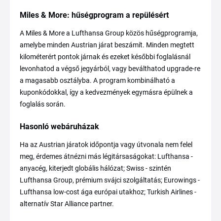
Miles & More: hűségprogram a repülésért
A Miles & More a Lufthansa Group közös hűségprogramja,
amelybe minden Austrian járat beszámít. Minden megtett
kilométerért pontok járnak és ezeket későbbi foglalásnál
levonhatod a végső jegyárból, vagy beválthatod upgrade-re
a magasabb osztályba. A program kombinálható a
kuponkódokkal, így a kedvezmények egymásra épülnek a
foglalás során.
Hasonló webáruházak
Ha az Austrian járatok időpontja vagy útvonala nem felel
meg, érdemes átnézni más légitársaságokat: Lufthansa -
anyacég, kiterjedt globális hálózat; Swiss - szintén
Lufthansa Group, prémium svájci szolgáltatás; Eurowings -
Lufthansa low-cost ága európai utakhoz; Turkish Airlines -
alternatív Star Alliance partner.