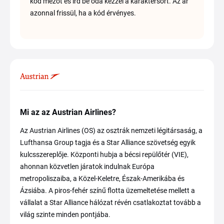
kód mezőt és írd be oda kézzel a karaktersort. Az ár
azonnal frissül, ha a kód érvényes.
Mi az az Austrian Airlines?
Az Austrian Airlines (OS) az osztrák nemzeti légitársaság, a
Lufthansa Group tagja és a Star Alliance szövetség egyik
kulcsszereplője. Központi hubja a bécsi repülőtér (VIE),
ahonnan közvetlen járatok indulnak Európa
metropoliszaiba, a Közel-Keletre, Észak-Amerikába és
Ázsiába. A piros-fehér színű flotta üzemeltetése mellett a
vállalat a Star Alliance hálózat révén csatlakoztat tovább a
világ szinte minden pontjába.