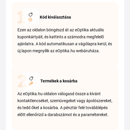
Kód kiválasztása
Ezen az oldalon böngészd át az eOptika aktuális
kuponkártyáit, és kattints a számodra megfelelő
ajánlatra. A kód automatikusan a vágólapra kerül, és
új lapon megnyílik az eOptika.hu webáruháza.
Termékek a kosárba
Az eOptika.hu oldalon válogasd össze a kívánt
kontaktlencséket, szemüvegeket vagy ápolószereket,
és tedd őket a kosárba. A pénztár felé továbblépés
előtt ellenőrizd a darabszámot és a paramétereket.