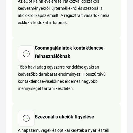
Az eOptika hírlevelére feliratkozva időszakos
kedvezményekről, új termékekről és szezonális
akciókról kapsz emailt. A regisztrált vásárlók néha
exkluzív kódokat is kapnak.
Csomagajánlatok kontaktlencse-
felhasználóknak
Több havi adag egyszerre rendelése gyakran
kedvezőbb darabárat eredményez. Hosszú távú
kontaktlencse-viselőknek érdemes nagyobb
mennyiséget tartani készleten.
Szezonális akciók figyelése
A napszemüvegek és optikai keretek a nyári és téli