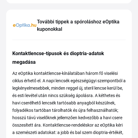
További tippek a spóroláshoz eOptika
kuponokkal
Kontaktlencse-típusok és dioptria-adatok
megadása
Az eOptika kontaktlencse-kínálatában három fő viselési
ciklus érhető el. A napi lencsék egészségügyi szempontból a
legkényelmesebbek, minden reggel új, steril lencse kerül be,
és esti levétel után nincs szükség ápolásra. A kéthetes és
havi cserélhető lencsék tartósabb anyagból készülnek,
folyadékos tartóban tárolhatók és újra felhasználhatók;
hosszú távú viselőknek jellemzően kedvezőbb a havi csere
összesített ára. Kontaktlencse-rendeléskor az eOptika kéri
a szemészeti adatokat: a jobb és bal szem dioptria-értékét,