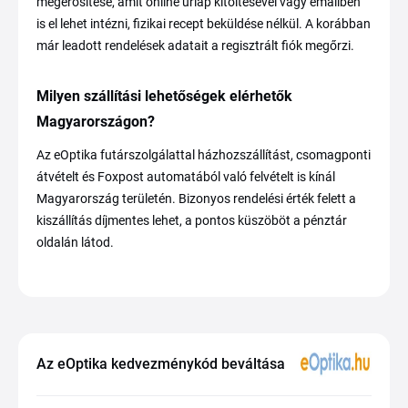
megerősítése, amit online űrlap kitöltésével vagy emailben
is el lehet intézni, fizikai recept beküldése nélkül. A korábban
már leadott rendelések adatait a regisztrált fiók megőrzi.
Milyen szállítási lehetőségek elérhetők
Magyarországon?
Az eOptika futárszolgálattal házhozszállítást, csomagponti
átvételt és Foxpost automatából való felvételt is kínál
Magyarország területén. Bizonyos rendelési érték felett a
kiszállítás díjmentes lehet, a pontos küszöböt a pénztár
oldalán látod.
Az eOptika kedvezménykód beváltása