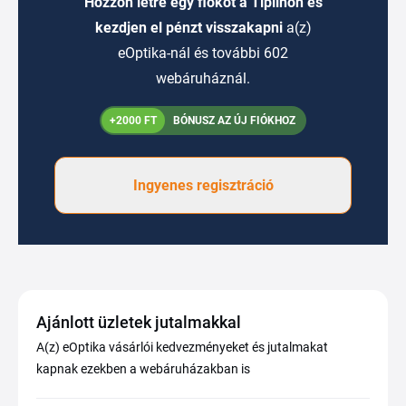
Hozzon létre egy fiókot a Tiplinon és
kezdjen el pénzt visszakapni
a(z)
eOptika-nál és további 602
webáruháznál.
+2000 FT
BÓNUSZ AZ ÚJ FIÓKHOZ
Ingyenes regisztráció
Ajánlott üzletek jutalmakkal
A(z) eOptika vásárlói kedvezményeket és jutalmakat
kapnak ezekben a webáruházakban is