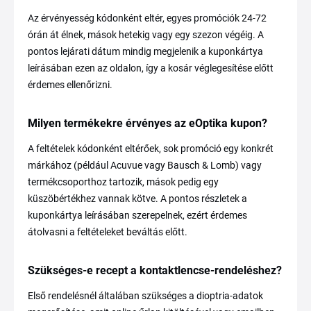
Az érvényesség kódonként eltér, egyes promóciók 24-72
órán át élnek, mások hetekig vagy egy szezon végéig. A
pontos lejárati dátum mindig megjelenik a kuponkártya
leírásában ezen az oldalon, így a kosár véglegesítése előtt
érdemes ellenőrizni.
Milyen termékekre érvényes az eOptika kupon?
A feltételek kódonként eltérőek, sok promóció egy konkrét
márkához (például Acuvue vagy Bausch & Lomb) vagy
termékcsoporthoz tartozik, mások pedig egy
küszöbértékhez vannak kötve. A pontos részletek a
kuponkártya leírásában szerepelnek, ezért érdemes
átolvasni a feltételeket beváltás előtt.
Szükséges-e recept a kontaktlencse-rendeléshez?
Első rendelésnél általában szükséges a dioptria-adatok