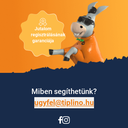
Jutalom
regisztrálásának
garanciája
Miben segíthetünk?
ugyfel@tiplino.hu