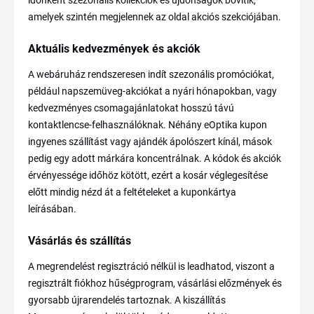
időnként szezonális kollekciók és újdonságok bővítik,
amelyek szintén megjelennek az oldal akciós szekciójában.
Aktuális kedvezmények és akciók
A webáruház rendszeresen indít szezonális promóciókat,
például napszemüveg-akciókat a nyári hónapokban, vagy
kedvezményes csomagajánlatokat hosszú távú
kontaktlencse-felhasználóknak. Néhány eOptika kupon
ingyenes szállítást vagy ajándék ápolószert kínál, mások
pedig egy adott márkára koncentrálnak. A kódok és akciók
érvényessége időhöz kötött, ezért a kosár véglegesítése
előtt mindig nézd át a feltételeket a kuponkártya
leírásában.
Vásárlás és szállítás
A megrendelést regisztráció nélkül is leadhatod, viszont a
regisztrált fiókhoz hűségprogram, vásárlási előzmények és
gyorsabb újrarendelés tartoznak. A kiszállítás