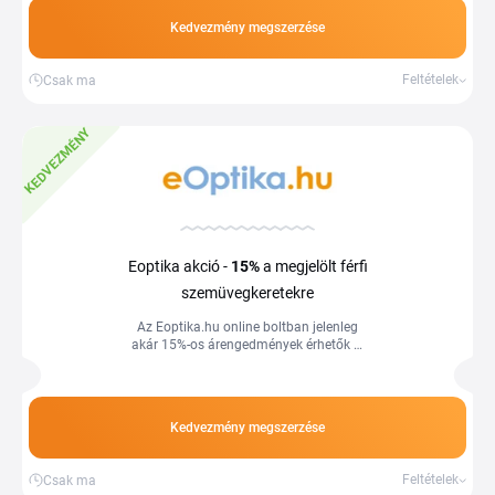
Tiplino cashback portál segítségével.
Kedvezmény megszerzése
Feltételek
Csak ma
KEDVEZMÉNY
Eoptika akció -
15%
a megjelölt férfi
szemüvegkeretekre
Az Eoptika.hu online boltban jelenleg
akár 15%-os árengedmények érhetők el
a promóciós kínálatban szereplő férfi
szemüvegkeretekre. Használja ki a
kedvező árakat és spóroljon még ma a
Tiplino cashback portál segítségével.
Kedvezmény megszerzése
Feltételek
Csak ma