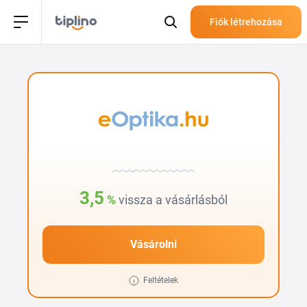
Fiók létrehozása
3,5
%
vissza a vásárlásból
Vásárolni
Feltételek