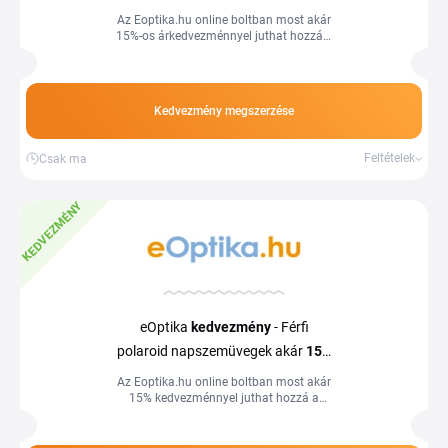
kedvezménnyel
Az Eoptika.hu online boltban most akár
15%-os árkedvezménnyel juthat hozzá a
kiválasztott női polarizált
napszemüvegekhez. Használja ki a
kedvező árakat és spóroljon még ma a
Tiplino cashback portál segítségével.
Kedvezmény megszerzése
Feltételek
Csak ma
KEDVEZMÉNY
eOptika
kedvezmény
- Férfi
polaroid napszemüvegek akár
15%
kedvezménnyel
Az Eoptika.hu online boltban most akár
15% kedvezménnyel juthat hozzá a
kiszemelt férfi polaroid
napszemüvegekhez. Használja ki a
kedvező árakat és spóroljon még ma a