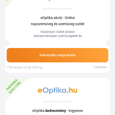
eOptika akció - Online
napszemüveg és szemüveg outlet
Vásároljon Outlet árakon
kedvezményesen szemüvegeket és
napszemüvegeket. Használja ki a
kedvező árakat és spóroljon még ma a
Tiplino cashback portál segítségével.
Kedvezmény megszerzése
Feltételek
Érvényes 16.08.2026-ig
I
N
G
Y
E
E
S
S
Z
Á
L
L
Í
T
Á
N
S
eOptika
kedvezmény
- Ingyenes