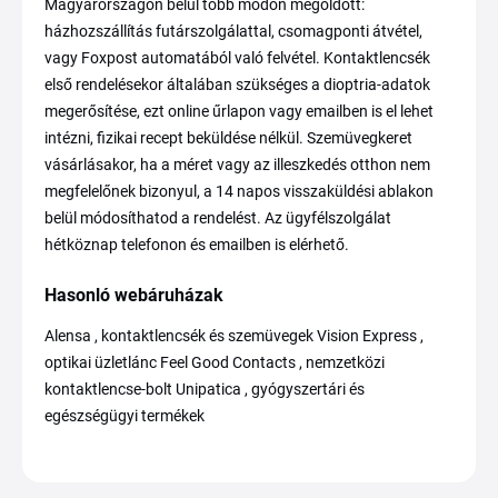
Magyarországon belül több módon megoldott:
házhozszállítás futárszolgálattal, csomagponti átvétel,
vagy Foxpost automatából való felvétel. Kontaktlencsék
első rendelésekor általában szükséges a dioptria-adatok
megerősítése, ezt online űrlapon vagy emailben is el lehet
intézni, fizikai recept beküldése nélkül. Szemüvegkeret
vásárlásakor, ha a méret vagy az illeszkedés otthon nem
megfelelőnek bizonyul, a 14 napos visszaküldési ablakon
belül módosíthatod a rendelést. Az ügyfélszolgálat
hétköznap telefonon és emailben is elérhető.
Hasonló webáruházak
Alensa , kontaktlencsék és szemüvegek Vision Express ,
optikai üzletlánc Feel Good Contacts , nemzetközi
kontaktlencse-bolt Unipatica , gyógyszertári és
egészségügyi termékek