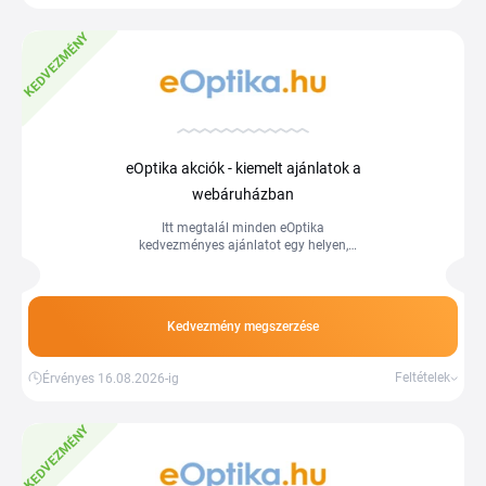
KEDVEZMÉNY
eOptika akciók - kiemelt ajánlatok a
webáruházban
Itt megtalál minden eOptika
kedvezményes ajánlatot egy helyen,
Használja ki a kedvező árakat és
spóroljon még ma a Tiplino cashback
portál segítségével.
Kedvezmény megszerzése
Feltételek
Érvényes 16.08.2026-ig
KEDVEZMÉNY