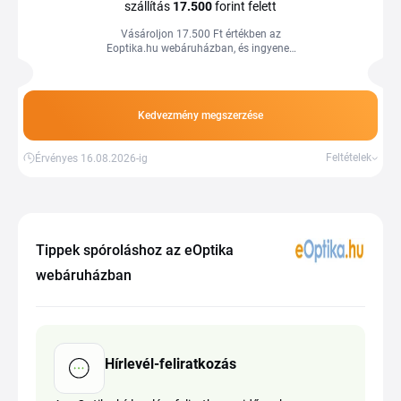
szállítás
17.500
forint felett
Vásároljon 17.500 Ft értékben az
Eoptika.hu webáruházban, és ingyenes
szállításban részesül. Használja ki a
kedvező árakat és spóroljon még ma a
Tiplino cashback portál segítségével.
Kedvezmény megszerzése
Feltételek
Érvényes 16.08.2026-ig
Tippek spóroláshoz az eOptika
webáruházban
Hírlevél-feliratkozás