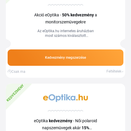
Akció eOptika -
50%
kedvezmény
a
monitorszemüvegekre
Az eOptika.hu internetes áruházban
most számos kiválasztott
monitorszemüveget talál akciós áron.
Vásároljon eredeti termékeket
lényegesen olcsóbban, mint a bolti árak,
egy valódi optikától, akár másnapra
Kedvezmény megszerzése
történő szállítással. Használja ki a
kedvező árakat és spóroljon még ma a
Tiplino cashback portál segítségével.
Feltételek
Csak ma
KEDVEZMÉNY
eOptika
kedvezmény
- Női polaroid
napszemüvegek akár
15%