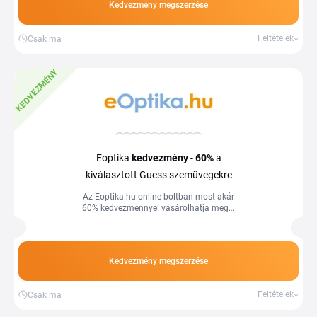
Kedvezmény megszerzése
Feltételek
Csak ma
KEDVEZMÉNY
Eoptika
kedvezmény
-
60%
a
kiválasztott Guess szemüvegekre
Az Eoptika.hu online boltban most akár
60% kedvezménnyel vásárolhatja meg a
kedvezményes Guess szemüvegeket.
Használja ki a kedvező árakat és
spóroljon még ma a Tiplino cashback
portál segítségével.
Kedvezmény megszerzése
Feltételek
Csak ma