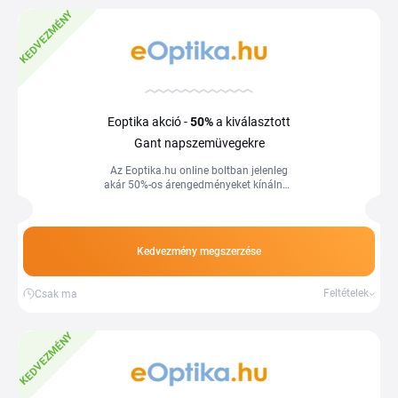
KEDVEZMÉNY
Eoptika akció -
50%
a kiválasztott
Gant napszemüvegekre
Az Eoptika.hu online boltban jelenleg
akár 50%-os árengedményeket kínálnak
a akciós Gant napszemüvegekre.
Használja ki a kedvező árakat és
spóroljon még ma a Tiplino cashback
portál segítségével.
Kedvezmény megszerzése
Feltételek
Csak ma
KEDVEZMÉNY