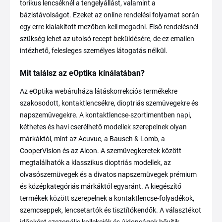
torikus lencséknél a tengelyállást, valamint a
bázistávolságot. Ezeket az online rendelési folyamat során
egy erre kialakított mezőben kell megadni. Első rendelésnél
szükség lehet az utolsó recept beküldésére, de ez emailen
intézhető, felesleges személyes látogatás nélkül.
Mit találsz az eOptika kínálatában?
Az eOptika webáruháza látáskorrekciós termékekre
szakosodott, kontaktlencsékre, dioptriás szemüvegekre és
napszemüvegekre. A kontaktlencse-szortimentben napi,
kéthetes és havi cserélhető modellek szerepelnek olyan
márkáktól, mint az Acuvue, a Bausch & Lomb, a
CooperVision és az Alcon. A szemüvegkeretek között
megtalálhatók a klasszikus dioptriás modellek, az
olvasószemüvegek és a divatos napszemüvegek prémium
és középkategóriás márkáktól egyaránt. A kiegészítő
termékek között szerepelnek a kontaktlencse-folyadékok,
szemcseppek, lencsetartók és tisztítókendők. A választékot