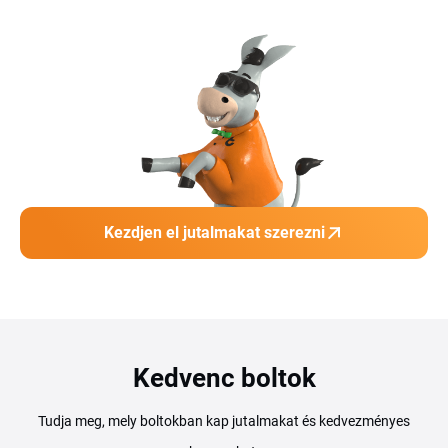
Kezdjen el jutalmakat szerezni
Kedvenc boltok
Tudja meg, mely boltokban kap jutalmakat és kedvezményes