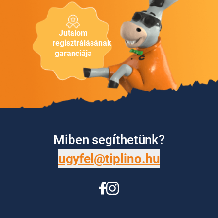
Jutalom
regisztrálásának
garanciája
Miben segíthetünk?
ugyfel@tiplino.hu