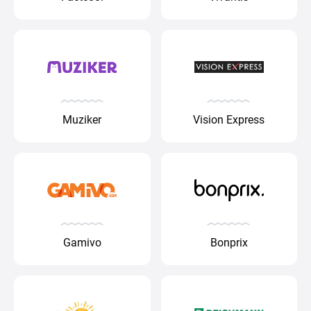
Muziker
Vision Express
Gamivo
Bonprix