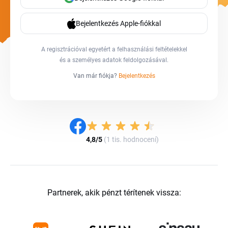
Bejelentkezés Apple-fiókkal
A regisztrációval egyetért a
felhasználási feltételekkel
és a
személyes adatok feldolgozásával
.
Van már fiókja?
Bejelentkezés
4,8/5
(1 tis. hodnocení)
Partnerek, akik pénzt térítenek vissza: