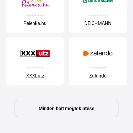
Pelenka.hu
DEICHMANN
XXXLutz
Zalando
Minden bolt megtekintése