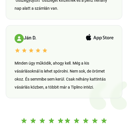
"összegyűjtött" összeget kifizetnek és a pénz néhány
nap alatt a számlán van.
Ján D.
Minden úgy működik, ahogy kell. Még a kis
vásárlásoknál is lehet spórolni. Nem sok, de örömet
okoz. És semmibe sem kerül. Csak néhány kattintás
vásárlás közben, a többit már a Tiplino intézi.