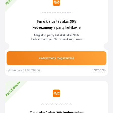
Temu kiárusítás akár
30%
kedvezmény
a party kellékekre
Megjelölt party kellékek akár 30%
kedvezménnyel. Nincs szükség Temu
kuponkódra. Több információ a
webáruházban.
Kedvezmény megszerzése
Feltételek
Érvényes 09.08.2026-ig
KEDVEZMÉNY
Temu akció akár
20%
kedvezmény