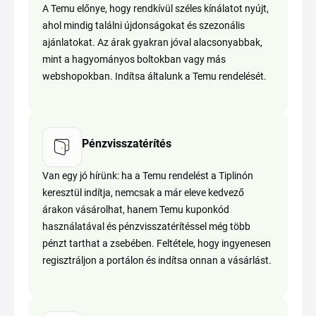
A Temu előnye, hogy rendkívül széles kínálatot nyújt,
ahol mindig találni újdonságokat és szezonális
ajánlatokat. Az árak gyakran jóval alacsonyabbak,
mint a hagyományos boltokban vagy más
webshopokban. Indítsa általunk a Temu rendelését.
Pénzvisszatérítés
Van egy jó hírünk: ha a Temu rendelést a Tiplinón
keresztül indítja, nemcsak a már eleve kedvező
árakon vásárolhat, hanem Temu kuponkód
használatával és pénzvisszatérítéssel még több
pénzt tarthat a zsebében. Feltétele, hogy ingyenesen
regisztráljon a portálon és indítsa onnan a vásárlást.