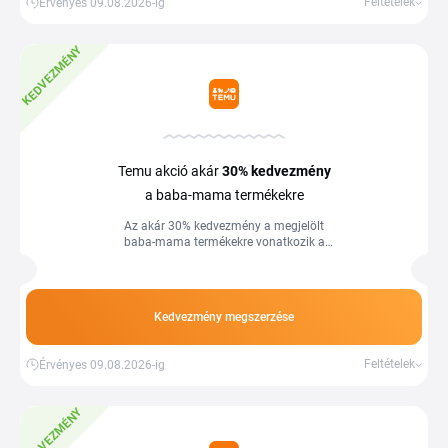
Feltételek
Érvényes 09.08.2026-ig
KEDVEZMÉNY
Temu akció akár
30%
kedvezmény
a baba-mama termékekre
Az akár 30% kedvezmény a megjelölt
baba-mama termékekre vonatkozik a
Temu webáruházban. Több információ
az áruház oldalán.
Kedvezmény megszerzése
Feltételek
Érvényes 09.08.2026-ig
KEDVEZMÉNY