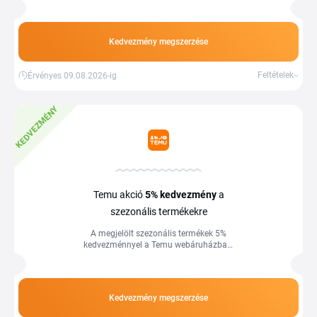
webáruházban. Több információ az
áruház oldalán.
Kedvezmény megszerzése
Feltételek
Érvényes 09.08.2026-ig
KEDVEZMÉNY
Temu akció
5%
kedvezmény
a
szezonális termékekre
A megjelölt szezonális termékek 5%
kedvezménnyel a Temu webáruházban.
Több információ az áruház oldalán.
Kedvezmény megszerzése