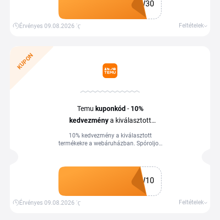
W30
Kupon megszerzése
Feltételek
Érvényes 09.08.2026-ig
KUPON
Temu
kupon
kód
-
10%
kedvezmény
a kiválasztott
termékekre
10% kedvezmény a kiválasztott
termékekre a webáruházban. Spóroljon
még ma a Tiplinoval.
W10
Kupon megszerzése
Feltételek
Érvényes 09.08.2026-ig