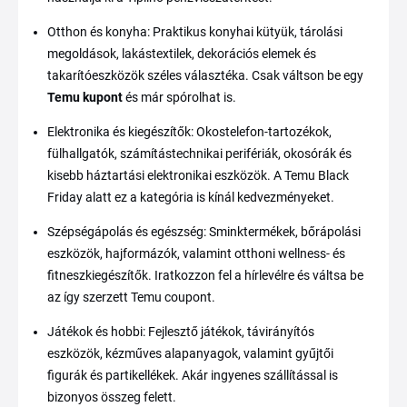
Otthon és konyha: Praktikus konyhai kütyük, tárolási
megoldások, lakástextilek, dekorációs elemek és
takarítóeszközök széles választéka. Csak váltson be egy
Temu kupont
és már spórolhat is.
Elektronika és kiegészítők: Okostelefon-tartozékok,
fülhallgatók, számítástechnikai perifériák, okosórák és
kisebb háztartási elektronikai eszközök. A Temu Black
Friday alatt ez a kategória is kínál kedvezményeket.
Szépségápolás és egészség: Sminktermékek, bőrápolási
eszközök, hajformázók, valamint otthoni wellness- és
fitneszkiegészítők. Iratkozzon fel a hírlevélre és váltsa be
az így szerzett Temu coupont.
Játékok és hobbi: Fejlesztő játékok, távirányítós
eszközök, kézműves alapanyagok, valamint gyűjtői
figurák és partikellékek. Akár ingyenes szállítással is
bizonyos összeg felett.