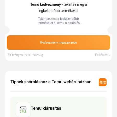
Temu
kedvezmény
- tekintse meg a
legkelendőbb termékeket
Tekintse meg a legkelendőbb
termékeket a Temu oldalán és
vásároljon kedvező árakon. Spóroljon
még ma a vásárlása során, használja a
Temu kuponokat és mellette szerezzen
vissza pénzt a cashback
Kedvezmény megszerzése
szolgáltatással.
Feltételek
Érvényes 09.08.2026-ig
Tippek spóroláshoz a Temu webáruházban
Temu kiárusítás