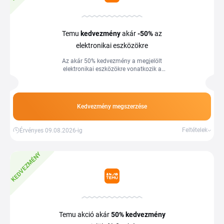
Temu
kedvezmény
akár
-50%
az
elektronikai eszközökre
Az akár 50% kedvezmény a megjelölt
elektronikai eszközökre vonatkozik a
Temu webáruházban. Több
információért látogasson el az áruház
oldalára.
Kedvezmény megszerzése
Feltételek
Érvényes 09.08.2026-ig
KEDVEZMÉNY
Temu akció akár
50%
kedvezmény