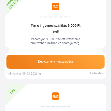
I
N
G
Y
E
E
S
S
Z
Á
L
L
Í
T
Á
N
S
Temu ingyenes szállítás
9.000 Ft
felett
Vásároljon 9.000 Ft feletti értékben a
Temu webáruházban és spórolja meg a
szállítási költséget. Több információ a
webáruházban.
Kedvezmény megszerzése
Feltételek
Érvényes 09.08.2026-ig
TIPP