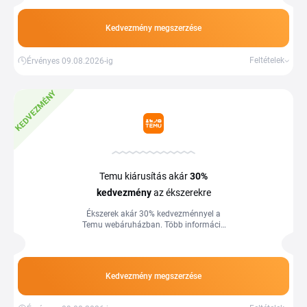
Kedvezmény megszerzése
Feltételek
Érvényes 09.08.2026-ig
KEDVEZMÉNY
Temu kiárusítás akár
30%
kedvezmény
az ékszerekre
Ékszerek akár 30% kedvezménnyel a
Temu webáruházban. Több információ
az áruház oldalán.
Kedvezmény megszerzése