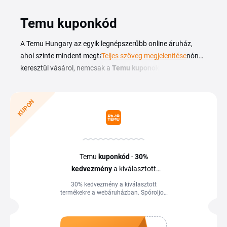
Temu kuponkód
A Temu Hungary az egyik legnépszerűbb online áruház,
ahol szinte mindent megtalál kedvező áron. Ha a Tiplinón
Teljes szöveg megjelenítése
keresztül vásárol, nemcsak a
Temu kuponokkal
és
kuponkódokkal spórolhat, hanem extra pénzvisszatérítést
is kap minden rendelése után. Egy Temu rendelésnél
KUPON
kuponnal spórolhat, majd ráadásul még cashbacket is
kaphat – szinte féláron juthat a termékhez.
Temu
kupon
kód
-
30%
kedvezmény
a kiválasztott
termékekre
30% kedvezmény a kiválasztott
termékekre a webáruházban. Spóroljon
még ma a Temu kuponkóddal a Tiplino
segítségével.