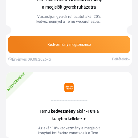
a megjelölt gyerek ruházatra
Vásároljon gyerek ruházatot akár 20%
kedvezménnyel a Temu webáruházban.
Több információ az áruház oldalán.
Kedvezmény megszerzése
Feltételek
Érvényes 09.08.2026-ig
KEDVEZMÉNY
Temu
kedvezmény
akár
-10%
a
konyhai kellékekre
Az akár 10% kedvezmény a megjelölt
konyhai kellékekre vonatkozik a Temu