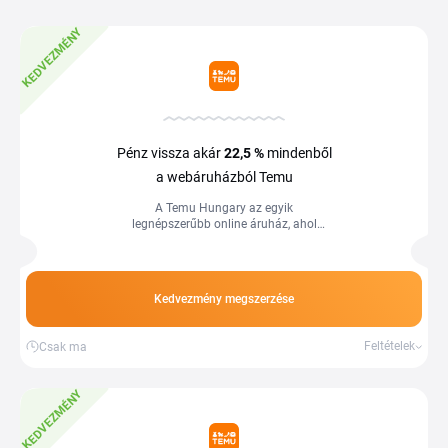
KEDVEZMÉNY
Pénz vissza akár
22,5 %
mindenből
a webáruházból Temu
A Temu Hungary az egyik
legnépszerűbb online áruház, ahol
szinte mindent megtalál kedvező áron.
Ha a Tiplinón keresztül vásárol,
nemcsak a ...
Kedvezmény megszerzése
Feltételek
Csak ma
KEDVEZMÉNY