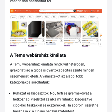
vásárlásnál használhat fel.
A Temu webáruház kínálata
A Temu webáruház kínálata rendkívül heterogén,
gyakorlatilag a globális gyártókapacitás szinte minden
szegmensét lefedi. A választékot az alábbi főbb
kategóriákba sorolhatjuk:
Ruházat és kiegészítők: Női, férfi és gyermekdivat a
hétköznapi viselettől az alkalmi ruhákig, kiegészítve
cipőkkel, táskákkal és ékszerekkel. Ha spórolni szeretne
használja ki a Tiplino pénzvisszatérítést.