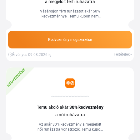
a megjelölt férfi ruházatra
Vásároljon férfi ruházatot akár 50%
kedvezménnyel. Temu kupon nem
szükséges, több információ a
webáruházban.
Kedvezmény megszerzése
Feltételek
Érvényes 09.08.2026-ig
KEDVEZMÉNY
Temu akció akár
30%
kedvezmény
a női ruházatra
Az akár 30% kedvezmény a megjelölt
női ruházatra vonatkozik. Temu kupon
nem szükséges, több információ a
webáruházban.