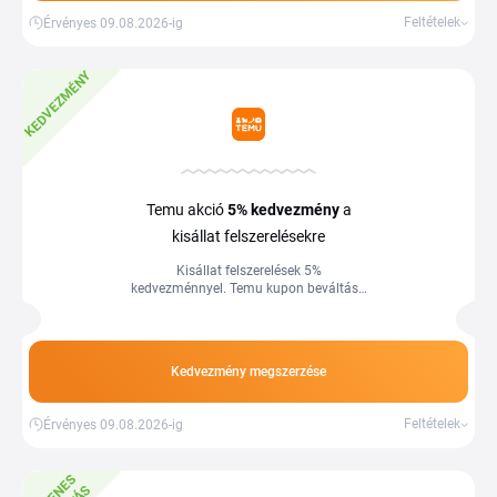
Feltételek
Érvényes 09.08.2026-ig
KEDVEZMÉNY
Temu akció
5%
kedvezmény
a
kisállat felszerelésekre
Kisállat felszerelések 5%
kedvezménnyel. Temu kupon beváltása
nem szükséges. Több információ a
webáruházban.
Kedvezmény megszerzése
Feltételek
Érvényes 09.08.2026-ig