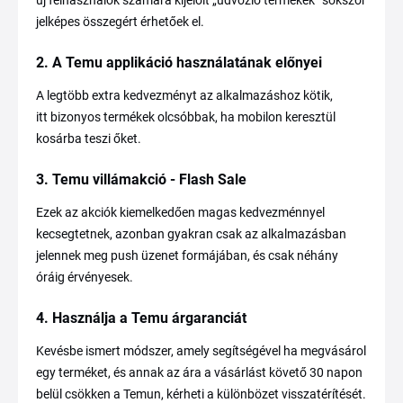
új felhasználók számára kijelölt „üdvözlő termékek” sokszor
jelképes összegért érhetőek el.
2. A Temu applikáció használatának előnyei
A legtöbb extra kedvezményt az alkalmazáshoz kötik,
itt bizonyos termékek olcsóbbak, ha mobilon keresztül
kosárba teszi őket.
3. Temu villámakció - Flash Sale
Ezek az akciók kiemelkedően magas kedvezménnyel
kecsegtetnek, azonban gyakran csak az alkalmazásban
jelennek meg push üzenet formájában, és csak néhány
óráig érvényesek.
4. Használja a Temu árgaranciát
Kevésbe ismert módszer, amely segítségével ha megvásárol
egy terméket, és annak az ára a vásárlást követő 30 napon
belül csökken a Temun, kérheti a különbözet visszatérítését.