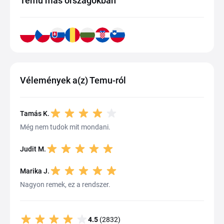
Temu más országokban
Vélemények a(z) Temu-ról
Tamás K.
Még nem tudok mit mondani.
Judit M.
Marika J.
Nagyon remek, ez a rendszer.
4.5
(2832)