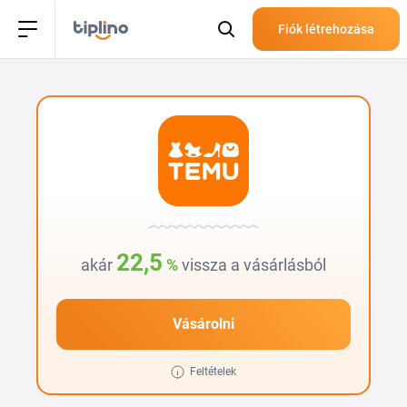
Fiók létrehozása
22,5
akár
%
vissza a vásárlásból
Vásárolni
Feltételek