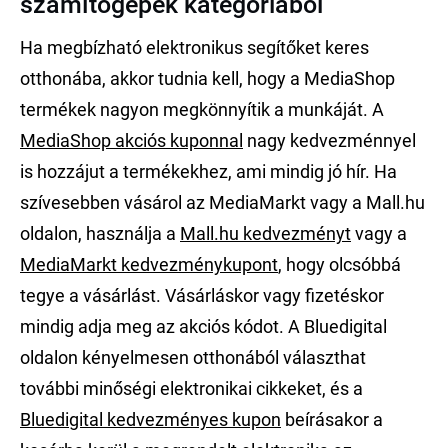
számítógépek kategóriából
Ha megbízható elektronikus segítőket keres
otthonába, akkor tudnia kell, hogy a MediaShop
termékek nagyon megkönnyítik a munkáját. A
MediaShop akciós kuponnal
nagy kedvezménnyel
is hozzájut a termékekhez, ami mindig jó hír. Ha
szívesebben vásárol az MediaMarkt vagy a Mall.hu
oldalon, használja a
Mall.hu kedvezményt
vagy a
MediaMarkt kedvezménykupont
, hogy olcsóbbá
tegye a vásárlást. Vásárláskor vagy fizetéskor
mindig adja meg az akciós kódot. A Bluedigital
oldalon kényelmesen otthonából választhat
további minőségi elektronikai cikkeket, és a
Bluedigital kedvezményes kupon
beírásakor a