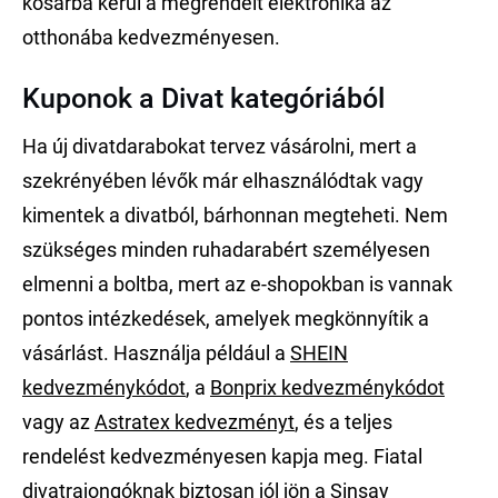
kosárba kerül a megrendelt elektronika az
otthonába kedvezményesen.
Kuponok a Divat kategóriából
Ha új divatdarabokat tervez vásárolni, mert a
szekrényében lévők már elhasználódtak vagy
kimentek a divatból, bárhonnan megteheti. Nem
szükséges minden ruhadarabért személyesen
elmenni a boltba, mert az e-shopokban is vannak
pontos intézkedések, amelyek megkönnyítik a
vásárlást. Használja például a
SHEIN
kedvezménykódot
, a
Bonprix kedvezménykódot
vagy az
Astratex kedvezményt
, és a teljes
rendelést kedvezményesen kapja meg. Fiatal
divatrajongóknak biztosan jól jön a
Sinsay