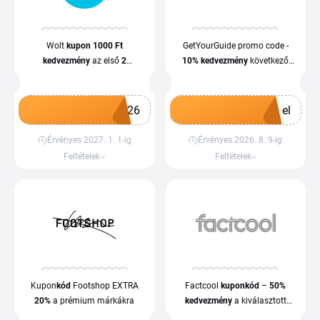
Wolt
kupon
1000 Ft
GetYourGuide promo code -
kedvezmény
az első
2
10%
kedvezmény
következő
rendelésre
foglalására
N26
el
Érvényes 2027. 1. 1-ig
Érvényes 2026. 8. 9-ig
Kupon megszerzése
Kupon megszerzése
Feltételek
Feltételek
Kupon
kód
Footshop EXTRA
Factcool
kupon
kód
–
50%
20%
a prémium márkákra
kedvezmény
a kiválasztott
termékekre