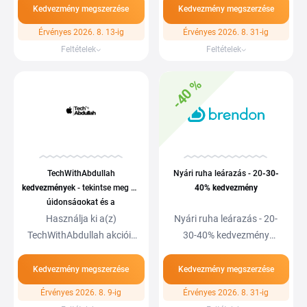
Kedvezmény megszerzése
Kedvezmény megszerzése
Érvényes 2026. 8. 13-ig
Érvényes 2026. 8. 31-ig
Feltételek
Feltételek
-40 %
TechWithAbdullah
Nyári ruha leárazás - 20
-30
-
kedvezmény
ek - tekintse meg az
40%
kedvezmény
újdonságokat és a
kedvezmény
eket
Használja ki a(z)
Nyári ruha leárazás - 20-
TechWithAbdullah akcióit
30-40% kedvezmény
és spóroljon.…
Számtalan szezonális…
Kedvezmény megszerzése
Kedvezmény megszerzése
Érvényes 2026. 8. 9-ig
Érvényes 2026. 8. 31-ig