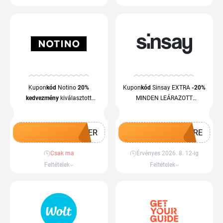
Kupon
kód
Notino
20%
Kupon
kód
Sinsay EXTRA
-20%
kedvezmény
kiválasztott
MINDEN LEÁRAZOTT
termékekre
TERMÉKRE
MER
ORE
Csak ma
Érvényes 2026. 8. 12-ig
Kupon megszerzése
Kupon megszerzése
Feltételek
Feltételek