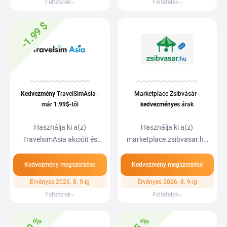
Feltételek
Feltételek
-1.99 $
Kedvezmény
TravelSimAsia -
Marketplace Zsibvásár -
már
1.99$
-től
kedvezmény
es árak
Használja ki a(z)
Használja ki a(z)
TravelsimAsia akcióit és
marketplace.zsibvasar.hu
spóroljon. Spóroljon…
akcióit és spóroljon.…
Kedvezmény megszerzése
Kedvezmény megszerzése
Érvényes 2026. 8. 9-ig
Érvényes 2026. 8. 9-ig
Feltételek
Feltételek