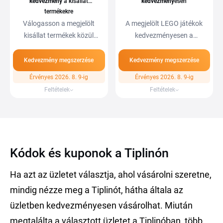
kedvezmény
a kisállat
kedvezmény
esen
termékekre
Válogasson a megjelölt
A megjelölt LEGO játékok
kisállat termékek közül
kedvezményesen a
akár 10%…
Játékshop
webáruházban…
Kedvezmény megszerzése
Kedvezmény megszerzése
Érvényes 2026. 8. 9-ig
Érvényes 2026. 8. 9-ig
Feltételek
Feltételek
Kódok és kuponok a Tiplinón
Ha azt az üzletet választja, ahol vásárolni szeretne,
mindig nézze meg a Tiplinót, hátha általa az
üzletben kedvezményesen vásárolhat. Miután
megtalálta a választott üzletet a Tiplinóban, több