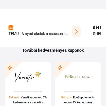
TEMU - A nyári akciók a csúcson +
SHEIN -
cashback 22,5 %
További kedvezményes kuponok
Exkluzív:
Veneti
kupon
kód
7%
Exkluzív:
EcoSupplements
kedvezmény
a vásárlás
kupon
5%
kedvezmény