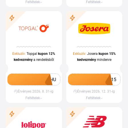
Feltételek
Feltételek
Exkluzív:
Topgal
kupon
12%
Exkluzív:
Josera
kupon
15%
kedvezmény
a rendelésből
kedvezmény
mindenre
2HU
A15
Érvényes 2026. 8. 31-ig
Érvényes 2026. 12. 31-ig
Kupon megszerzése
Kupon megszerzése
Feltételek
Feltételek