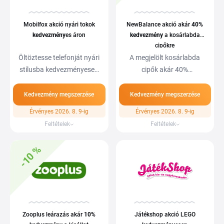
Mobilfox akció nyári tokok
NewBalance akció akár
40%
kedvezmény
es áron
kedvezmény
a kosárlabda
cipőkre
Öltöztesse telefonját nyári
A megjelölt kosárlabda
stílusba kedvezményesen
cipők akár 40%
egy Mobilfox…
kedvezménnyel. Több…
Kedvezmény megszerzése
Kedvezmény megszerzése
Érvényes 2026. 8. 9-ig
Érvényes 2026. 8. 9-ig
Feltételek
Feltételek
-10 %
Zooplus leárazás akár
10%
Játékshop akció LEGO