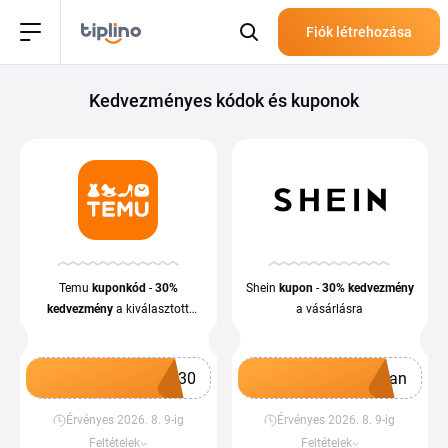
Fiók létrehozása
Kedvezményes kódok és kuponok
Temu
kupon
kód
-
30%
Shein
kupon
-
30%
kedvezmény
kedvezmény
a kiválasztott
a vásárlásra
termékekre
W30
ban
Érvényes 2026. 8. 9-ig
Érvényes 2026. 8. 9-ig
Kupon megszerzése
Kupon megszerzése
Feltételek
Feltételek