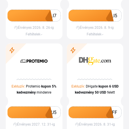
összegéből
mindenre
LI7
LI5
Érvényes 2026. 8. 26-ig
Érvényes 2026. 8. 9-ig
Kupon megszerzése
Kupon megszerzése
Feltételek
Feltételek
Exkluzív:
Protemio
kupon
5%
Exkluzív:
DHgate
kupon
6 USD
kedvezmény
mindenre
kedvezmény
50 USD
felett
HU5
OFF
Érvényes 2027. 12. 31-ig
Érvényes 2026. 8. 31-ig
Kupon megszerzése
Kupon megszerzése