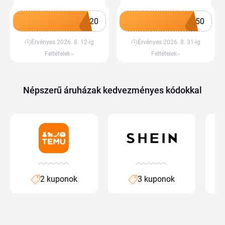
M20
K50
Érvényes 2026. 8. 12-ig
Érvényes 2026. 8. 31-ig
Kupon megszerzése
Kupon megszerzése
Feltételek
Feltételek
Népszerű áruházak kedvezményes kódokkal
2 kuponok
3 kuponok