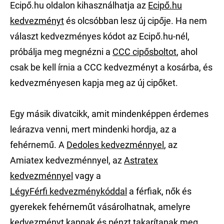
Ecipő.hu oldalon kihasználhatja az
Ecipő.hu
kedvezményt
és olcsóbban lesz új cipője. Ha nem
választ kedvezményes kódot az Ecipő.hu-nél,
próbálja meg megnézni a
CCC cipősboltot
, ahol
csak be kell írnia a CCC kedvezményt a kosárba, és
kedvezményesen kapja meg az új cipőket.
Egy másik divatcikk, amit mindenképpen érdemes
leárazva venni, mert mindenki hordja, az a
fehérnemű. A
Dedoles kedvezménnyel
, az
Amiatex kedvezménnyel, az
Astratex
kedvezménnyel
vagy a
LégyFérfi kedvezménykóddal
a férfiak, nők és
gyerekek fehérneműt vásárolhatnak, amelyre
kedvezményt kapnak és pénzt takarítanak meg.