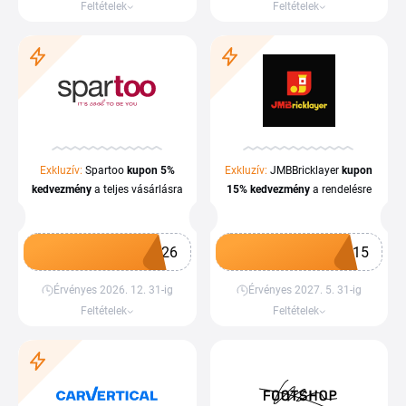
Feltételek
Feltételek
Exkluzív:
Spartoo
kupon
5%
Exkluzív:
JMBBricklayer
kupon
kedvezmény
a teljes vásárlásra
15%
kedvezmény
a rendelésre
I26
B15
Érvényes 2026. 12. 31-ig
Érvényes 2027. 5. 31-ig
Kupon megszerzése
Kupon megszerzése
Feltételek
Feltételek