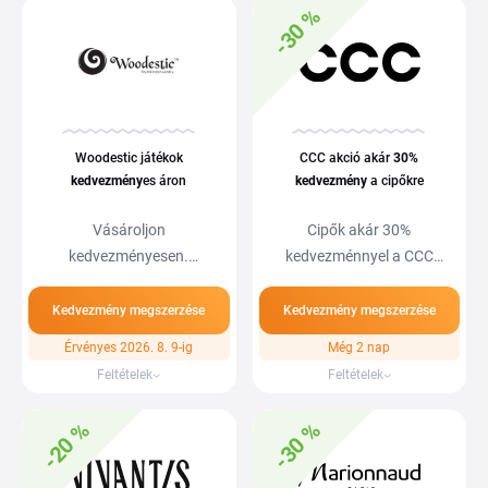
-30 %
Woodestic játékok
CCC akció akár
30%
kedvezmény
es áron
kedvezmény
a cipőkre
Vásároljon
Cipők akár 30%
kedvezményesen.
kedvezménnyel a CCC
Vásároljon kedvező
webáruházban. A már
árakon még ma a…
leárazott…
Kedvezmény megszerzése
Kedvezmény megszerzése
Érvényes 2026. 8. 9-ig
Még 2 nap
Feltételek
Feltételek
-20 %
-30 %