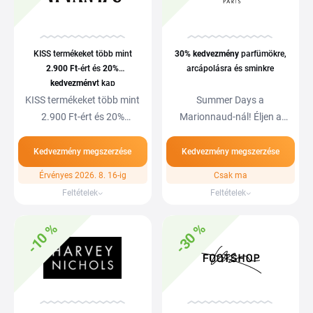
KISS termékeket több mint
30%
kedvezmény
parfümökre,
2.900 Ft
-ért és
20%
arcápolásra és sminkre
kedvezmény
t kap
KISS termékeket több mint
Summer Days a
2.900 Ft-ért és 20%
Marionnaud-nál! Éljen a
kedvezményt kap
30% kedvezménnyel…
Kedvezmény megszerzése
Kedvezmény megszerzése
Érvényes 2026. 8. 16-ig
Csak ma
Feltételek
Feltételek
-10 %
-30 %