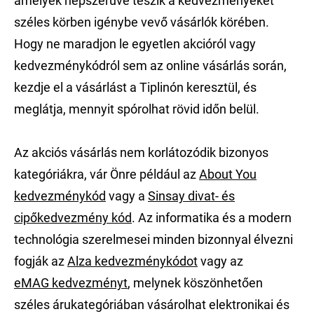
amelyek népszerűvé teszik a kedvezményeket
széles körben igénybe vevő vásárlók körében.
Hogy ne maradjon le egyetlen akcióról vagy
kedvezménykódról sem az online vásárlás során,
kezdje el a vásárlást a Tiplinón keresztül, és
meglátja, mennyit spórolhat rövid időn belül.
Az akciós vásárlás nem korlátozódik bizonyos
kategóriákra, vár Önre például az
About You
kedvezménykód
vagy a
Sinsay divat- és
cipőkedvezmény kód
. Az informatika és a modern
technológia szerelmesei minden bizonnyal élvezni
fogják az
Alza kedvezménykódot
vagy az
eMAG kedvezményt
, melynek köszönhetően
széles árukategóriában vásárolhat elektronikai és