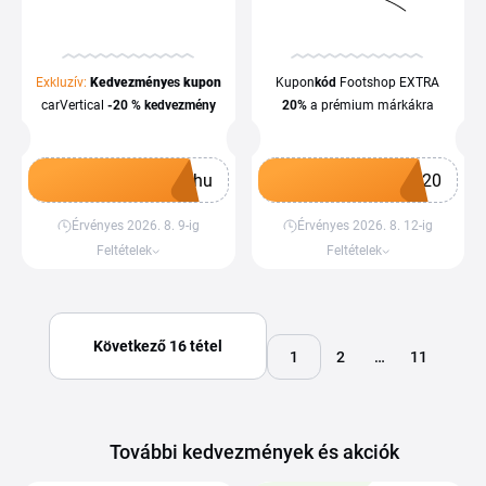
Exkluzív:
Kedvezmény
es
kupon
Kupon
kód
Footshop EXTRA
carVertical
-20 %
kedvezmény
20%
a prémium márkákra
ohu
M20
Érvényes 2026. 8. 9-ig
Érvényes 2026. 8. 12-ig
Kupon megszerzése
Kupon megszerzése
Feltételek
Feltételek
Következő 16 tétel
1
2
…
11
További kedvezmények és akciók