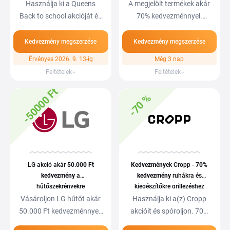
Használja ki a Queens
A megjelölt termékek akár
Back to school akcióját és
70% kedvezménnyel.
vásároljon akár…
Sportano kupon…
Kedvezmény megszerzése
Kedvezmény megszerzése
Érvényes 2026. 9. 13-ig
Még 3 nap
Feltételek
Feltételek
-50000 Ft
-70 %
LG akció akár
50.000 Ft
Kedvezmény
ek Cropp -
70%
kedvezmény
a
kedvezmény
ruhákra és
hűtőszekrényekre
kiegészítőkre grillezéshez
férfiaknak
Vásároljon LG hűtőt akár
Használja ki a(z) Cropp
50.000 Ft kedvezménnyel.
akcióit és spóroljon. 70%
Csak a…
kedvezmény…