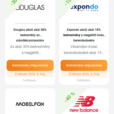
-30 %
-15 %
Douglas akció akár
30%
Expondo akció akár
15%
kedezmény az
kedvezmény
a megjelölt irodai
ajándékcsomagokra
berendezésekre
Az akár 30% kedvezmény
Vásároljon irodai
a megjelölt
berendezéseket akár 15%
ajándékcsomagokra
kedvezménnyel. Expondo…
vonaktozik…
Kedvezmény megszerzése
Kedvezmény megszerzése
Érvényes 2026. 8. 9-ig
Érvényes 2026. 8. 9-ig
Feltételek
Feltételek
-40 %