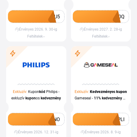
utazási csomagokra
termékekre
HU5
10Q
Érvényes 2026. 9. 30-ig
Érvényes 2027. 2. 28-ig
Kupon megszerzése
Kupon megszerzése
Feltételek
Feltételek
Exkluzív:
Kupon
kód
Philips -
Exkluzív:
Kedvezmény
es
kupon
exkluzív
kupon
os
kedvezmény
Gameseal -
11%
kedvezmény
az
egész vásárlásra
INO
PLI
Érvényes 2026. 12. 31-ig
Érvényes 2026. 8. 9-ig
Kupon megszerzése
Kupon megszerzése