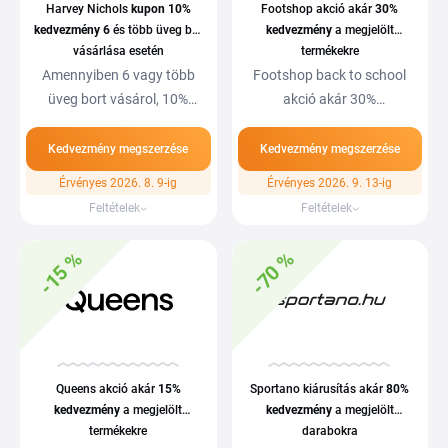
Harvey Nichols
kupon
10%
Footshop akció akár
30%
kedvezmény
6
és több üveg bor
kedvezmény
a megjelölt
vásárlása esetén
termékekre
Amennyiben 6 vagy több
Footshop back to school
üveg bort vásárol, 10%
akció akár 30%
kedvezményre tesz…
kedvezménnyel a
megjelölt…
Kedvezmény megszerzése
Kedvezmény megszerzése
Érvényes 2026. 8. 9-ig
Érvényes 2026. 9. 13-ig
Feltételek
Feltételek
-15 %
-70 %
Queens akció akár
15%
Sportano kiárusítás akár
80%
kedvezmény
a megjelölt
kedvezmény
a megjelölt
termékekre
darabokra