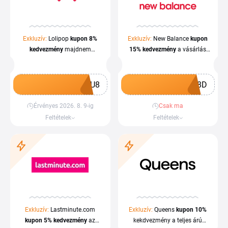
Exkluzív:
Lolipop
kupon
8%
Exkluzív:
New Balance
kupon
kedvezmény
majdnem
15%
kedvezmény
a vásárlás
mindenre
végösszegéből
HU8
T8D
Érvényes 2026. 8. 9-ig
Csak ma
Kupon megszerzése
Kupon megszerzése
Feltételek
Feltételek
Exkluzív:
Lastminute.com
Exkluzív:
Queens
kupon
10%
kupon
5%
kedvezmény
az
kekdvezmény a teljes árú