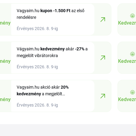
Vagyaim.hu
kupon
-1.500 Ft
az első
🤩
rendelésre
mény
Kedvez
Érvényes 2026. 8. 9-ig
Vágyaim.hu
kedvezmény
akár
-27%
a
🤩
megjelölt vibrátorokra
mény
Kedvez
Érvényes 2026. 8. 9-ig
Vagyaim.hu akció akár
20%
🤩
kedvezmény
a megjelölt
mény
Kedvez
társasjátékokra
Érvényes 2026. 8. 9-ig