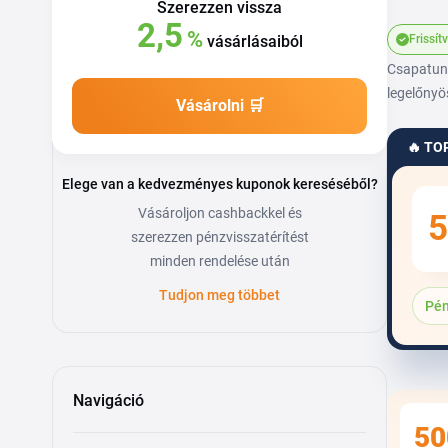
Szerezzen vissza
2,5
%
vásárlásaiból
Frissít
Csapatunk
legelőnyö
Vásárolni 🛒
🔥 TO
Elege van a kedvezményes kuponok kereséséből?
Vásároljon cashbackkel és
5
szerezzen pénzvisszatérítést
minden rendelése után
Tudjon meg többet
Pén
Navigáció
50