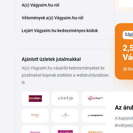
A(z) Vágyaim.hu-ról
Vélemények a(z) Vágyaim.hu-ról
Lejárt Vágyaim.hu kedvezményes kódok
2,
Vá
Ajánlott üzletek jutalmakkal
A(z) Vágyaim.hu vásárlói kedvezményeket és
Sz
jutalmakat kapnak ezekben a webáruházakban
is
Az áru
A kuponok
érvényesü