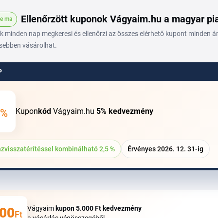
Ellenőrzött kuponok Vágyaim.hu a magyar p
ve ma
 minden nap megkeresi és ellenőrzi az összes elérhető kupont minden áru
sebben vásárolhat.
P
Kupon
kód
Vágyaim.hu
5%
kedvezmény
%
zvisszatérítéssel kombinálható 2,5 %
Érvényes 2026. 12. 31-ig
Vágyaim
kupon
5.000 Ft
kedvezmény
00
Ft