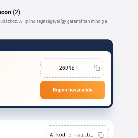
iacon
(2)
házhoz. A Tiplino segítségével így garantáltan mindig a
26DNET
Kupon használata
A kód e-mailben érkezik