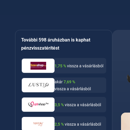
További 598 áruházban is kaphat
pénzvisszatérítést
1,75
%
vissza a vásárlásból
akár
7,69
%
vissza a vásárlásból
3,5
%
vissza a vásárlásból
2,5
%
vissza a vásárlásból