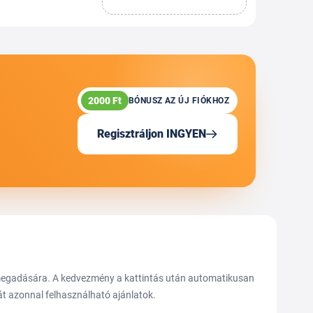
2000 Ft
BÓNUSZ AZ ÚJ FIÓKHOZ
Regisztráljon INGYEN
 megadására. A kedvezmény a kattintás után automatikusan
hát azonnal felhasználható ajánlatok.