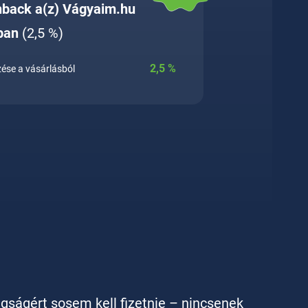
hback a(z) Vágyaim.hu
ban
(2,5 %)
2,5
%
ése a vásárlásból
agságért sosem kell fizetnie – nincsenek