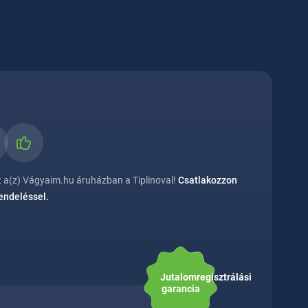
 a(z) Vágyaim.hu áruházban a Tiplinoval!
Csatlakozzon
rendeléssel.
Jutalomregisztrálási
garancia