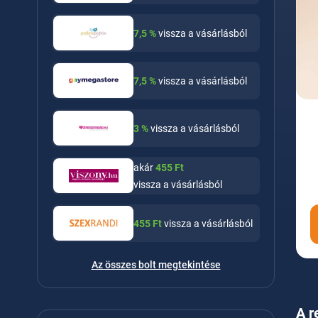
7,5
%
vissza a vásárlásból
7,5
%
vissza a vásárlásból
3
%
vissza a vásárlásból
akár
455
Ft
vissza a vásárlásból
455
Ft
vissza a vásárlásból
Az összes bolt megtekintése
A r