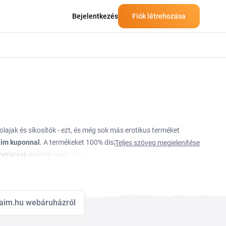
Bejelentkezés
Fiók létrehozása
lajak és síkosítók - ezt, és még sok más erotikus terméket
im kuponnal
. A termékeket 100% diszkrét csomagolásban
Teljes szöveg megjelenítése
u nemcsak örömöt okoz, hanem meg is jutalmaz
et kínál a szexuális élet fellendítéséhez. Kínálatában
yott.
aim.hu webáruházról