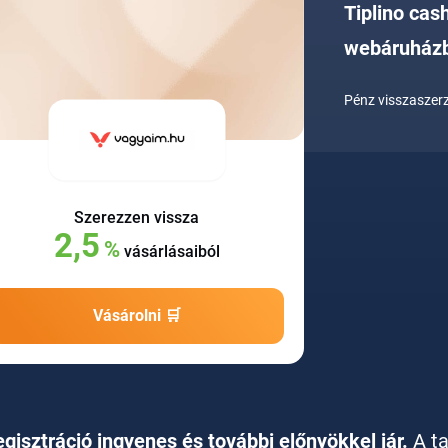
Tiplino cas
webáruház
Pénz visszaszerz
Szerezzen vissza
2,5
%
vásárlásaiból
Vásárolni 🛒
egisztráció ingyenes és további előnyökkel jár.
A t