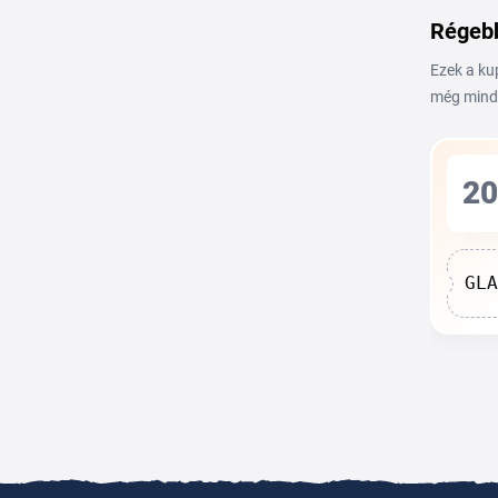
Régebb
Ezek a ku
még mind
20
GLA