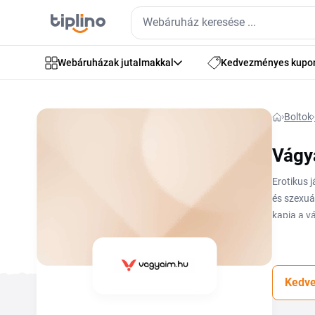
Webáruházak jutalmakkal
Kedvezményes kupo
Boltok
Vágy
Erotikus 
és szexuá
kapja a v
hűségprog
megtalálh
Kedve