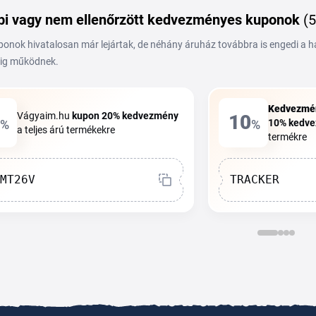
i vagy nem ellenőrzött kedvezményes kuponok
(5
ponok hivatalosan már lejártak, de néhány áruház továbbra is engedi a 
ig működnek.
Kedvezmé
Vágyaim.hu
kupon
20%
kedvezmény
10
%
%
10%
kedv
a teljes árú termékekre
termékre
MT26V
TRACKER