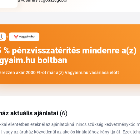
a vásárlás végösszegéből
+
5 % pénzvisszatérítés mindenre a(z)
gyaim.hu boltban
erezzen akár 2000 Ft-ot már a(z) Vágyaim.hu vásárlása előtt
ház aktuális ajánlatai
(6)
kal ellentétben ezeknél az ajánlatoknál nincs szükség kedvezménykód
l, vagy az áruház közvetlenül az akciós kínálatához irányítja át. Ezek te