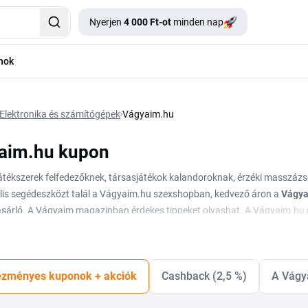
Nyerjen
4 000 Ft-ot
minden nap
nok
Elektronika és számítógépek
Vágyaim.hu
aim.hu kupon
játékszerek felfedezőknek, társasjátékok kalandoroknak, érzéki masszázso
lis segédeszközt
talál a Vágyaim.hu szexshopban, kedvező áron a
Vágya
ásárló. A Vágyaim magazinban érdekes tippeket olvashat. A Vágyaim.h
ramjával és akcióival. Ingyenes online szextanfolyamával egyedi lehetőség
ató minden szexuális játék, kiegészítő és segédeszköz, melyre valaha vág
zményes kuponok + akciók
Cashback (2,5 %)
A Vágy