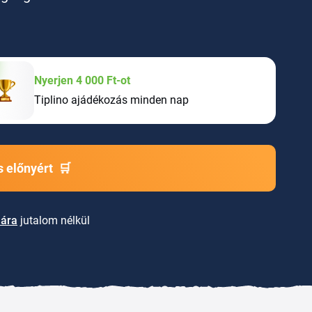
Nyerjen 4 000 Ft-ot
Tiplino ajádékozás minden nap
 előnyért
🛒
lára
jutalom nélkül