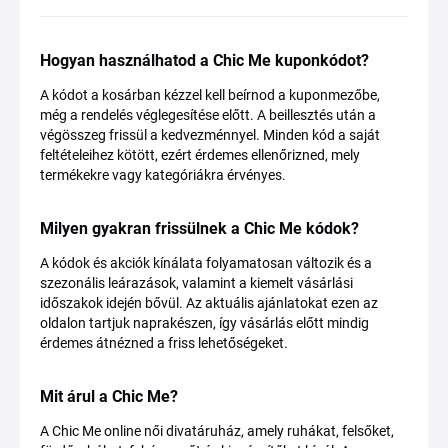
Hogyan használhatod a Chic Me kuponkódot?
A kódot a kosárban kézzel kell beírnod a kuponmezőbe,
még a rendelés véglegesítése előtt. A beillesztés után a
végösszeg frissül a kedvezménnyel. Minden kód a saját
feltételeihez kötött, ezért érdemes ellenőrizned, mely
termékekre vagy kategóriákra érvényes.
Milyen gyakran frissülnek a Chic Me kódok?
A kódok és akciók kínálata folyamatosan változik és a
szezonális leárazások, valamint a kiemelt vásárlási
időszakok idején bővül. Az aktuális ajánlatokat ezen az
oldalon tartjuk naprakészen, így vásárlás előtt mindig
érdemes átnézned a friss lehetőségeket.
Mit árul a Chic Me?
A Chic Me online női divatáruház, amely ruhákat, felsőket,