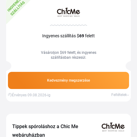
I
N
G
Y
E
E
S
S
Z
Á
L
L
Í
T
Á
N
S
Ingyenes szállítás $
69
felett
Vásároljon $69 felett, és ingyenes
szállításban részesül.
Kedvezmény megszerzése
Feltételek
Érvényes 09.08.2026-ig
Tippek spóroláshoz a Chic Me
webáruházban