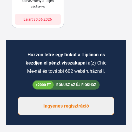
kedvezmény a teljes
kínálatra
Lejárt 30.06.2026
Hozzon létre egy fiókot a Tiplinon és
kezdjen el pénzt visszakapni
a(z) Chic
Me-nál és további 602 webáruháznál.
+2000 FT
BÓNUSZ AZ ÚJ FIÓKHOZ
Ingyenes regisztráció