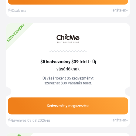
Feltételek
Csak ma
KEDVEZMÉNY
$
5
kedvezmény
$
39
felett - Új
vásárlóknak
Új vásárlóként $5 kedvezményt
szerezhet $39 vásárlás felett.
Kedvezmény megszerzése
Feltételek
Érvényes 09.08.2026-ig