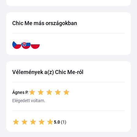
Chic Me más országokban
Vélemények a(z) Chic Me-ról
Ágnes P.
Elégedett voltam.
5.0
(1)