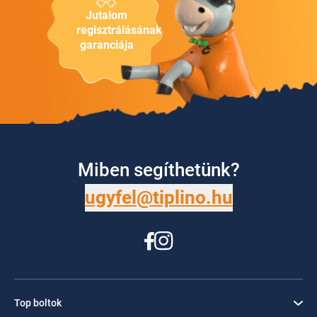
Jutalom
regisztrálásának
garanciája
Miben segíthetünk?
ugyfel@tiplino.hu
Top boltok