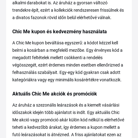
alkalmi darabokat is. Az áruház a gyorsan változó
trendekre épít, ezért a kollekciók rendszeresen frissülnek és
a divatos fazonok rövid időn belül elérhetővé válnak.
Chic Me kupon és kedvezmény használata
A Chic Me kupon beváltása egyszerű: a kódot kézzel kell
beírni a kosárban a megfelelő mezőbe. Egy érvényes kód a
megadott feltételek mellett csökkenti a rendelés
végösszegét, ezért érdemes minden esetben ellenőrizned a
felhasználás szabályait. Egy-egy kód gyakran csak adott
kategóriákra vagy egy minimális kosárértékre vonatkozik.
Aktuális Chic Me akciók és promóciók
Az áruház a szezonális leárazások és a kiemelt vásárlási
időszakok idején több ajánlatot is indít. Egy aktuális Chic
Me akció vagy promóció akár külön kód nélkül is elérhetővé
teheti a kedvezőbb árakat, így érdemes a kupon mellett a
futó leárazásokat is átnézned. A friss ajánlatokat ezen az