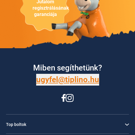
Jutalom
regisztrálásának
garanciája
Miben segíthetünk?
ugyfel@tiplino.hu
Top boltok