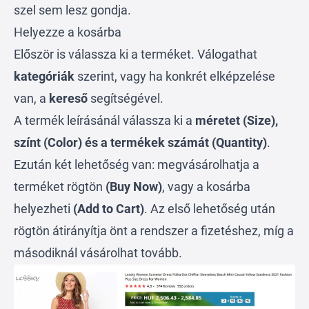
szel sem lesz gondja.
Helyezze a kosárba
Először is válassza ki a terméket. Válogathat
kategóriák
szerint, vagy ha konkrét elképzelése
van, a
kereső
segítségével.
A termék leírásánál válassza ki a
méretet (Size),
színt (Color) és a termékek számát (Quantity)
.
Ezután két lehetőség van: megvásárolhatja a
terméket rögtön
(Buy Now)
, vagy a kosárba
helyezheti
(Add to Cart)
. Az első lehetőség után
rögtön átirányítja önt a rendszer a fizetéshez, míg a
másodiknál vásárolhat tovább.