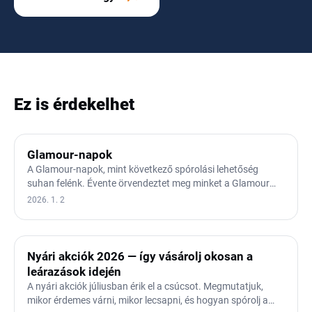
Ez is érdekelhet
Glamour-napok
A Glamour-napok, mint következő spórolási lehetőség
suhan felénk. Évente örvendeztet meg minket a Glamour
magazin…
2026. 1. 2
Nyári akciók 2026 — így vásárolj okosan a
leárazások idején
A nyári akciók júliusban érik el a csúcsot. Megmutatjuk,
mikor érdemes várni, mikor lecsapni, és hogyan spórolj a