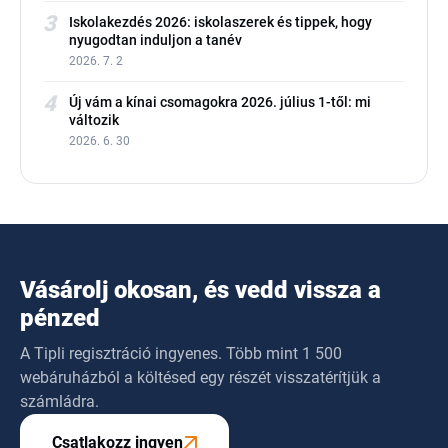
3
Iskolakezdés 2026: iskolaszerek és tippek, hogy
nyugodtan induljon a tanév
2026. 7. 2
4
Új vám a kínai csomagokra 2026. július 1-től: mi
változik
2026. 6. 30
Vásárolj okosan, és vedd vissza a
pénzed
A Tipli regisztráció ingyenes. Több mint 1 500
webáruházból a költésed egy részét visszatérítjük a
számládra.
Csatlakozz ingyen