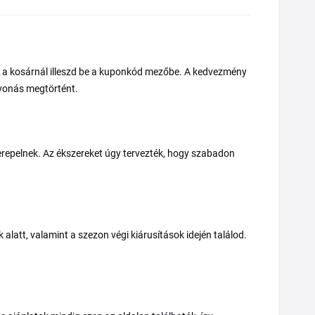
 a kosárnál illeszd be a kuponkód mezőbe. A kedvezmény
levonás megtörtént.
erepelnek. Az ékszereket úgy tervezték, hogy szabadon
latt, valamint a szezon végi kiárusítások idején találod.