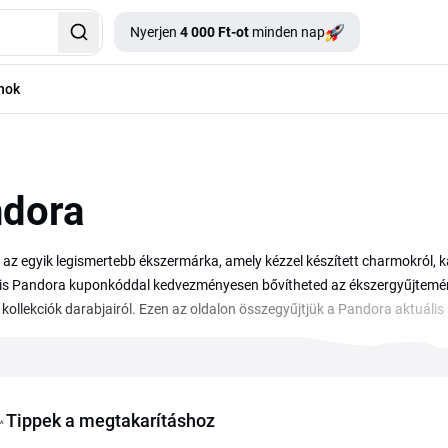
Nyerjen
4 000 Ft-ot
minden nap
nok
dora
az egyik legismertebb ékszermárka, amely kézzel készített charmokról, kar
is Pandora kuponkóddal kedvezményesen bővítheted az ékszergyűjteménye
 kollekciók darabjairól. Ezen az oldalon összegyűjtjük a Pandora aktuális
a megfelelő kedvezményt. A kódot csak ki kell másolnod, majd a kosárb
ékszereket.
Tippek a megtakarításhoz