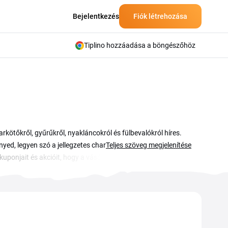
Bejelentkezés
Fiók létrehozása
Tiplino hozzáadása a böngészőhöz
kötőkről, gyűrűkről, nyakláncokról és fülbevalókról híres.
d, legyen szó a jellegzetes charm karkötőkről vagy a
Teljes szöveg megjelenítése
 kuponjait és akcióit, hogy a vásárlásod előtt egyszerűen
an beírnod és máris alacsonyabb áron rendelheted meg a