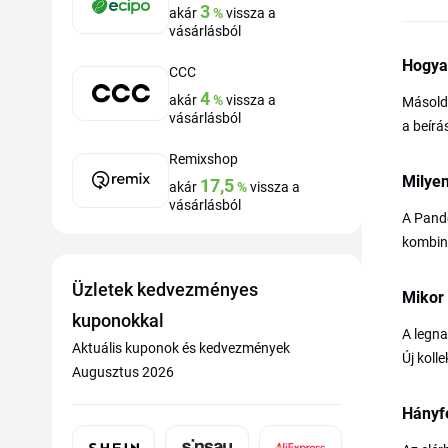
3
akár
%
vissza a
vásárlásból
Hogya
CCC
4
akár
%
vissza a
Másold 
vásárlásból
a beírá
Remixshop
Milyen
17,5
akár
%
vissza a
vásárlásból
A Pando
kombiná
Üzletek kedvezményes
Mikor
kuponokkal
A legna
Aktuális kuponok és kedvezmények
Új koll
Augusztus 2026
Hányf