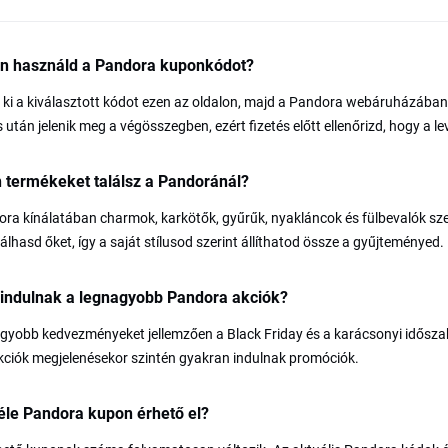
n használd a Pandora kuponkódot?
ki a kiválasztott kódot ezen az oldalon, majd a Pandora webáruházában
s után jelenik meg a végösszegben, ezért fizetés előtt ellenőrizd, hogy a 
 termékeket találsz a Pandoránál?
ra kínálatában charmok, karkötők, gyűrűk, nyakláncok és fülbevalók sz
lhasd őket, így a saját stílusod szerint állíthatod össze a gyűjteményed.
 indulnak a legnagyobb Pandora akciók?
gyobb kedvezményeket jellemzően a Black Friday és a karácsonyi időszak a
ekciók megjelenésekor szintén gyakran indulnak promóciók.
éle Pandora kupon érhető el?