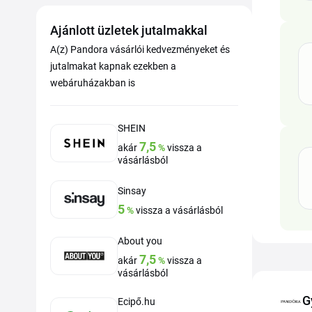
Ajánlott üzletek jutalmakkal
A(z) Pandora vásárlói kedvezményeket és
jutalmakat kapnak ezekben a
webáruházakban is
SHEIN
7,5
akár
%
vissza a
vásárlásból
Sinsay
5
%
vissza a vásárlásból
About you
7,5
akár
%
vissza a
vásárlásból
G
Ecipő.hu