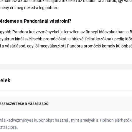
znak. Az aktuális kódok és ajánlatok ezen az oldalon találhatók, így vás
mény éri meg neked a legjobban.
 érdemes a Pandoránál vásárolni?
gyobb Pandora kedvezményeket jellemzően az ünnepi időszakokban, a Bla
yakran kínál szélesebb promóciókat, a hírlevél feliratkozóknak pedig id
d a vásárlásod, egy jól megválasztott Pandora promóció komoly különbsé
telek
sszaszerzése a vásárlásból
ás kedvezményes kuponokat használ, mint amelyek a Tiplinon elérhetők, 
sztrációra.