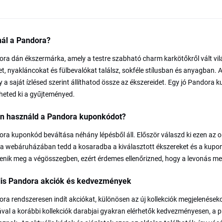
nál a Pandora?
ra dán ékszermárka, amely a testre szabható charm karkötőkről vált vil
t, nyakláncokat és fülbevalókat találsz, sokféle stílusban és anyagban
gy a saját ízlésed szerint állíthatod össze az ékszereidet. Egy jó Pandora
heted ki a gyűjteményed.
n használd a Pandora kuponkódot?
ra kuponkód beváltása néhány lépésből áll. Először válaszd ki ezen az o
 webáruházában tedd a kosaradba a kiválasztott ékszereket és a kupon
lenik meg a végösszegben, ezért érdemes ellenőrizned, hogy a levonás meg
lis Pandora akciók és kedvezmények
ra rendszeresen indít akciókat, különösen az új kollekciók megjelenéseko
val a korábbi kollekciók darabjai gyakran elérhetők kedvezményesen, a