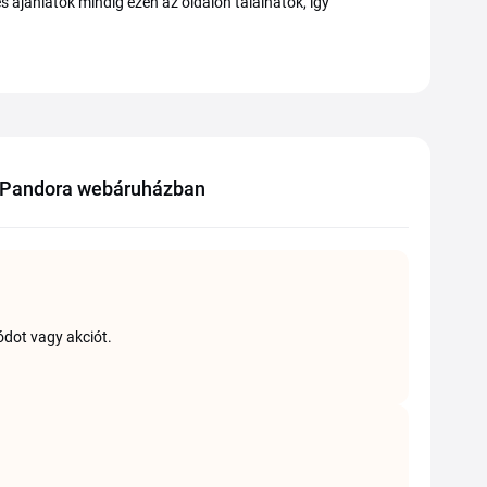
ajánlatok mindig ezen az oldalon találhatók, így
) Pandora webáruházban
dot vagy akciót.