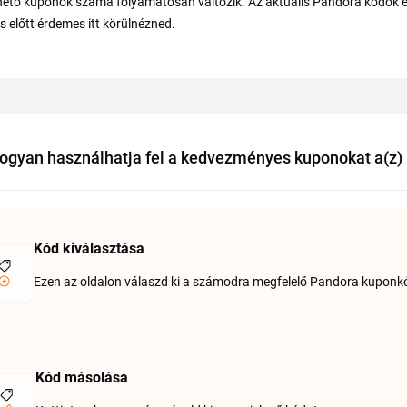
hető kuponok száma folyamatosan változik. Az aktuális Pandora kódok és 
s előtt érdemes itt körülnézned.
ogyan használhatja fel a kedvezményes kuponokat a(z
Kód kiválasztása
Ezen az oldalon válaszd ki a számodra megfelelő Pandora kuponkó
Kód másolása