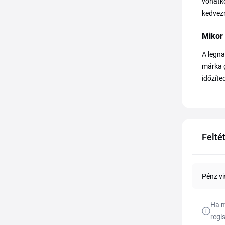
vonatko
kedvez
Mikor
A legna
márka g
időzíte
Felté
Pénz vi
Ha m
regi