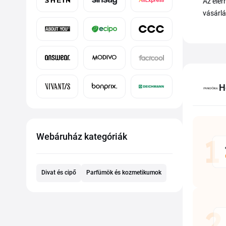
Az elér
vásárlá
H
Webáruház kategóriák
Divat és cipő
Parfümök és kozmetikumok