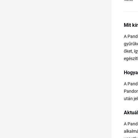
Mit kí
A Pando
gyűrűke
őket, í
egészít
Hogya
A Pando
Pandora
után je
Aktuá
A Pando
alkalmá