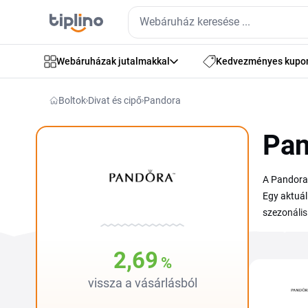
Webáruházak jutalmakkal
Kedvezményes kupo
Boltok
Divat és cipő
Pandora
Pan
A Pandora 
Egy aktuál
szezonális
megtaláld 
kiszemelt 
2,69
%
vissza a vásárlásból