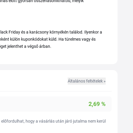
árlás előtt gyorsan összehasonlíthatod, melyik
ck Friday és a karácsony környékén találod. Ilyenkor a
őnként külön kuponkódokat küld. Ha türelmes vagy és
get jelenthet a végső árban.
Általános feltételek »
2,69
%
előfordulhat, hogy a vásárlás után járó jutalma nem kerül