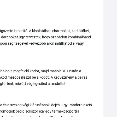
ágszerte ismertté. A kínálatában charmokat, karkötőket,
. A darabokat úgy tervezték, hogy szabadon kombinálhasd
 kupon segítségével kedvezőbb áron indíthatod el vagy
ldalon a megfelelő kódot, majd másold ki. Ezután a
kód mezőbe illeszd be a kódot. A kedvezmény a beírás
történt, mielőtt véglegesíted a rendelést.
r és a szezon végi kiárusítások idején. Egy Pandora akció
 promóciók pedig sokszor egy-egy termékcsoportra