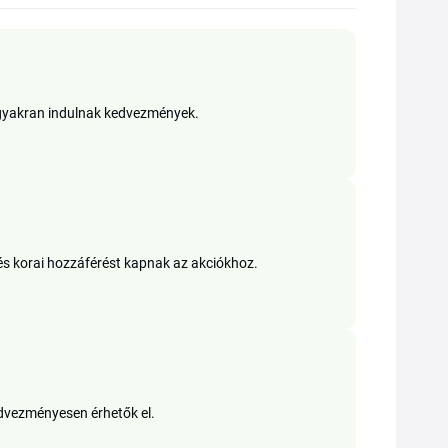
r gyakran indulnak kedvezmények.
és korai hozzáférést kapnak az akciókhoz.
edvezményesen érhetők el.