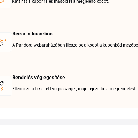
Kattints a kuponra és másold ki a megjelenő kódot.
Beírás a kosárban
A Pandora webáruházában illeszd be a kódot a kuponkód mezőbe
Rendelés véglegesítése
Ellenőrizd a frissített végösszeget, majd fejezd be a megrendelést.