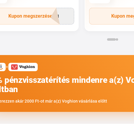
Kupon megszerzése
Kupon me
R21
+
% pénzvisszatérítés mindenre a(z) V
ltban
erezzen akár 2000 Ft-ot már a(z) Voghion vásárlása előtt