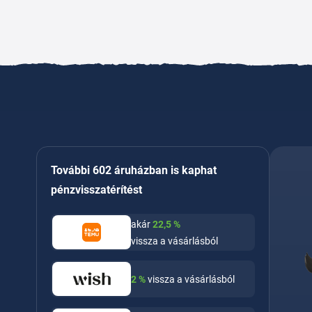
További 602 áruházban is kaphat
pénzvisszatérítést
akár
22,5
%
vissza a vásárlásból
2
%
vissza a vásárlásból