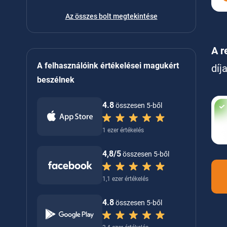
Az összes bolt megtekintése
A r
A felhasználóink értékelései magukért
díj
beszélnek
4.8
összesen 5-ből
1 ezer értékelés
4,8/5
összesen 5-ből
1,1 ezer értékelés
4.8
összesen 5-ből