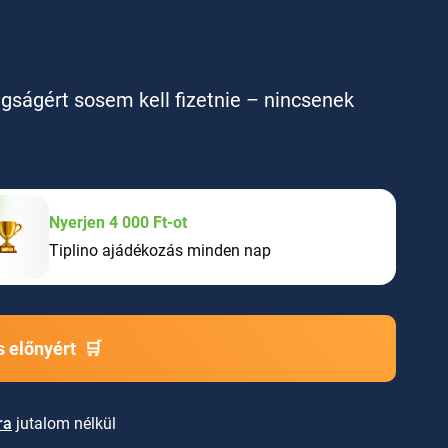
agságért sosem kell fizetnie – nincsenek
Nyerjen 4 000 Ft-ot
Tiplino ajádékozás minden nap
 előnyért
🛒
ra
jutalom nélkül