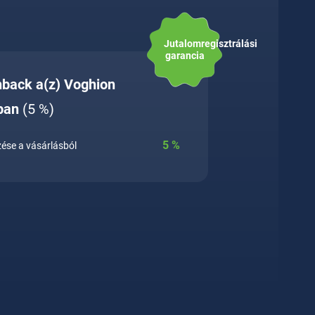
Jutalomregisztrálási
garancia
hback a(z) Voghion
ban
(5 %)
5
%
ése a vásárlásból