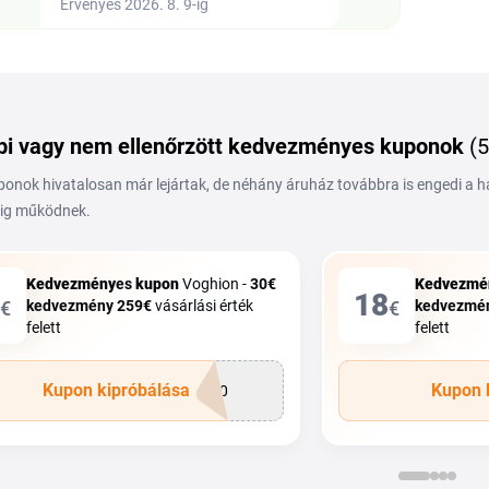
Érvényes 2026. 8. 9-ig
i vagy nem ellenőrzött kedvezményes kuponok
(5
ponok hivatalosan már lejártak, de néhány áruház továbbra is engedi a 
ig működnek.
Kedvezmény
es
kupon
Voghion -
30€
Kedvezmé
18
€
kedvezmény
259€
vásárlási érték
€
kedvezmé
felett
felett
Kupon kipróbálása
Kupon 
P30