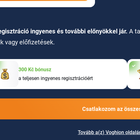
egisztráció ingyenes és további előnyökkel jár.
A t
ak vagy előfizetések.
300 Kč bónusz
a teljesen ingyenes regisztrációért
Csatlakozom az összes
Tovább a(z) Voghion oldalá