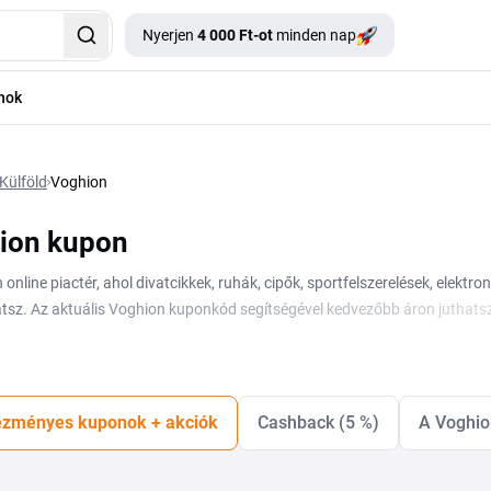
Nyerjen
4 000 Ft-ot
minden nap
nok
Külföld
Voghion
ion kupon
online piactér, ahol divatcikkek, ruhák, cipők, sportfelszerelések, elektro
tsz. Az aktuális Voghion kuponkód segítségével kedvezőbb áron juthatsz
lálod meg. A webáruház ingyenes szállítást és gyors kézbesítést is kínál,
izetnél, érdemes átnézni az aktuális Voghion kupon kódokat és Voghion 
sökkenti a végösszeget. A kódot a kosár kuponkód mezőjébe kell beírno
ok rendszeresen frissülnek, érdemes visszanézni új akciókért a vásárlás e
zményes kuponok + akciók
Cashback (5 %)
A Voghio