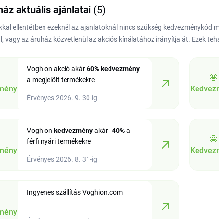
ház aktuális ajánlatai
(5)
kal ellentétben ezeknél az ajánlatoknál nincs szükség kedvezménykód
l, vagy az áruház közvetlenül az akciós kínálatához irányítja át. Ezek te
Voghion akció akár
60%
kedvezmény
🤩
a megjelölt termékekre
mény
Kedvez
Érvényes 2026. 9. 30-ig
Voghion
kedvezmény
akár
-40%
a
🤩
férfi nyári termékekre
mény
Kedvez
Érvényes 2026. 8. 31-ig
Ingyenes szállítás Voghion.com
mény