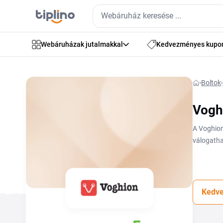
Webáruházak jutalmakkal
Kedvezményes kupo
Boltok
Vogh
A Voghion 
válogatha
oldalon ta
Mielőtt f
azonnal c
Az ajánlat
Kedve