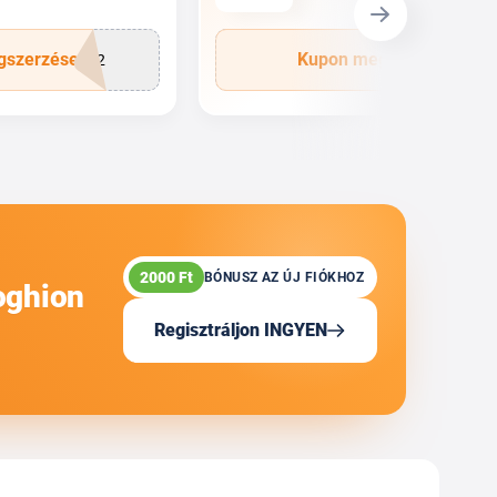
gszerzése
Kupon megszerzése
R12
MR7
2000 Ft
BÓNUSZ AZ ÚJ FIÓKHOZ
oghion
Regisztráljon INGYEN