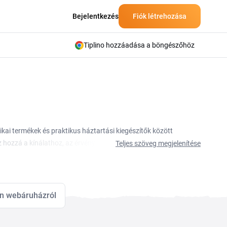
Bejelentkezés
Fiók létrehozása
Tiplino hozzáadása a böngészőhöz
nikai termékek és praktikus háztartási kiegészítők között
 hozzá a kínálathoz, az érvényes ajánlatokat pedig ezen az
Teljes szöveg megjelenítése
 a vásárlói értékelések pedig segítenek a választásban.
kedvezmény ajánlatokat, egy érvényes kód a kosárban
d manuálisan és a rendszer alkalmazza az árengedményt.
lőtt.
n webáruházról