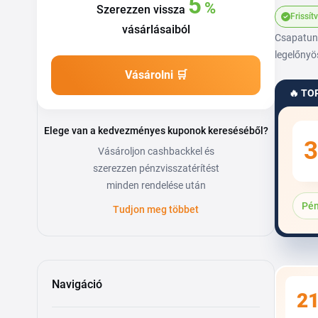
5
%
Szerezzen vissza
Frissít
vásárlásaiból
Csapatunk
legelőnyö
Vásárolni 🛒
🔥 TO
Elege van a kedvezményes kuponok kereséséből?
3
Vásároljon cashbackkel és
szerezzen pénzvisszatérítést
minden rendelése után
Pén
Tudjon meg többet
Navigáció
2