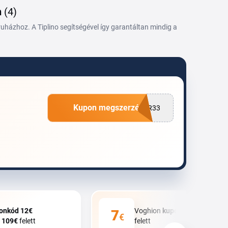
n
(4)
házhoz. A Tiplino segítségével így garantáltan mindig a
Kupon megszerzése
R33
on
kód
12€
Voghion
kupon
7€
kedvezmé
7
€
y
109€
felett
felett