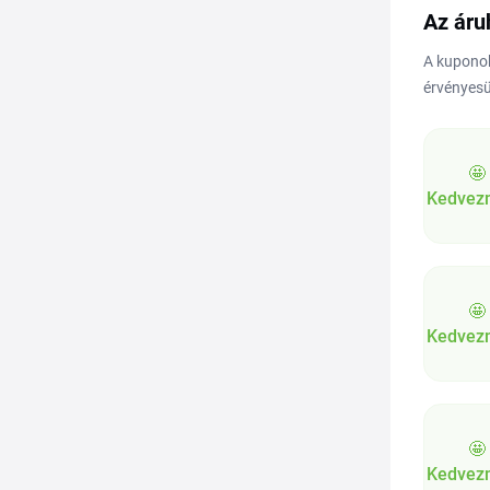
Az áru
A kuponok
érvényesü
🤩
Kedvez
🤩
Kedvez
🤩
Kedvez