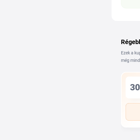
Régebb
Ezek a ku
még mind
30