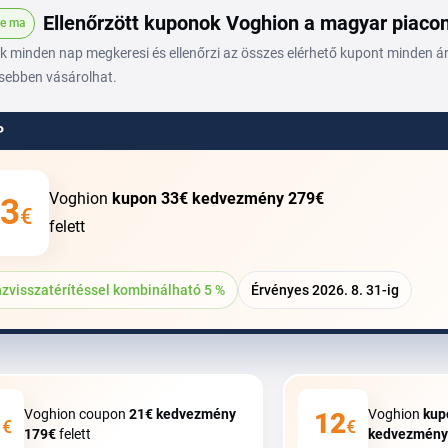
Ellenőrzött kuponok Voghion a magyar piaco
ve ma
 minden nap megkeresi és ellenőrzi az összes elérhető kupont minden áru
sebben vásárolhat.
P
Voghion
kupon
33€
kedvezmény
279€
3
€
felett
zvisszatérítéssel kombinálható 5 %
Érvényes 2026. 8. 31-ig
Voghion coupon
21€
kedvezmény
Voghion
kup
1
12
€
€
179€
felett
kedvezmén