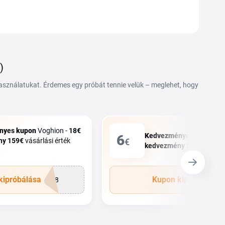
)
használatukat. Érdemes egy próbát tennie velük – meglehet, hogy
ny
es
kupon
Voghion -
18€
Kedvezmény
es
kupon
Vo
6
ny
159€
vásárlási érték
€
kedvezmény
59€
érték fel
kipróbálása
Kupon kipróbálása
P18