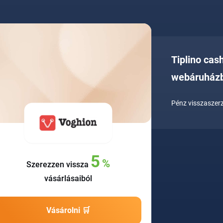
Tiplino cas
webáruház
Pénz visszaszerz
5
%
Szerezzen vissza
vásárlásaiból
Vásárolni 🛒