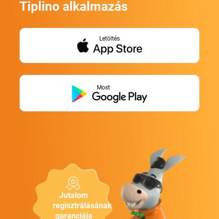
Tiplino alkalmazás
Letöltés
Most
Jutalom
regisztrálásának
garanciája