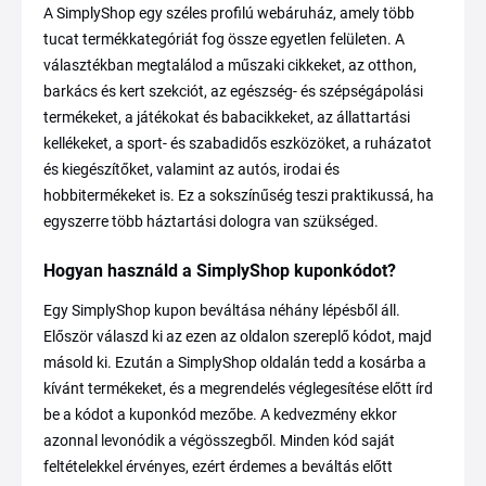
A SimplyShop egy széles profilú webáruház, amely több
tucat termékkategóriát fog össze egyetlen felületen. A
választékban megtalálod a műszaki cikkeket, az otthon,
barkács és kert szekciót, az egészség- és szépségápolási
termékeket, a játékokat és babacikkeket, az állattartási
kellékeket, a sport- és szabadidős eszközöket, a ruházatot
és kiegészítőket, valamint az autós, irodai és
hobbitermékeket is. Ez a sokszínűség teszi praktikussá, ha
egyszerre több háztartási dologra van szükséged.
Hogyan használd a SimplyShop kuponkódot?
Egy SimplyShop kupon beváltása néhány lépésből áll.
Először válaszd ki az ezen az oldalon szereplő kódot, majd
másold ki. Ezután a SimplyShop oldalán tedd a kosárba a
kívánt termékeket, és a megrendelés véglegesítése előtt írd
be a kódot a kuponkód mezőbe. A kedvezmény ekkor
azonnal levonódik a végösszegből. Minden kód saját
feltételekkel érvényes, ezért érdemes a beváltás előtt