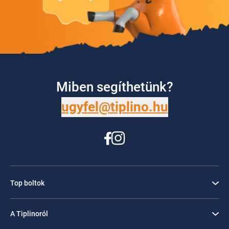
Miben segíthetünk?
ugyfel@tiplino.hu
Top boltok
A Tiplinoról