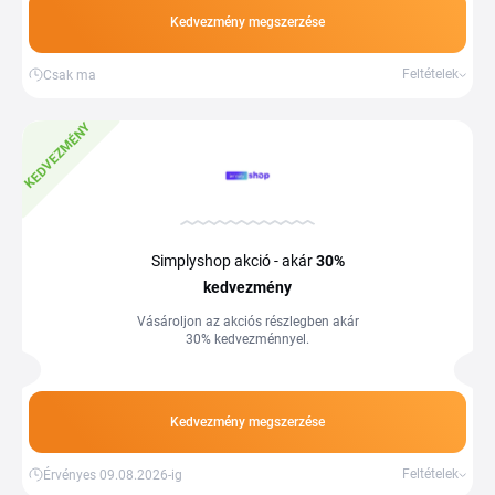
Kedvezmény megszerzése
Feltételek
Csak ma
KEDVEZMÉNY
Simplyshop akció - akár
30%
kedvezmény
Vásároljon az akciós részlegben akár
30% kedvezménnyel.
Kedvezmény megszerzése
Feltételek
Érvényes 09.08.2026-ig