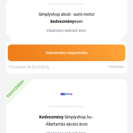
Simplyshop akció - autó-motor
kedvezmény
esen
Vásároljon kedvező áron.
Kedvezmény megszerzése
Feltételek
Érvényes 09.08.2026-ig
KEDVEZMÉNY
Kedvezmény
Simplyshop.hu -
Állattartás akciós áron