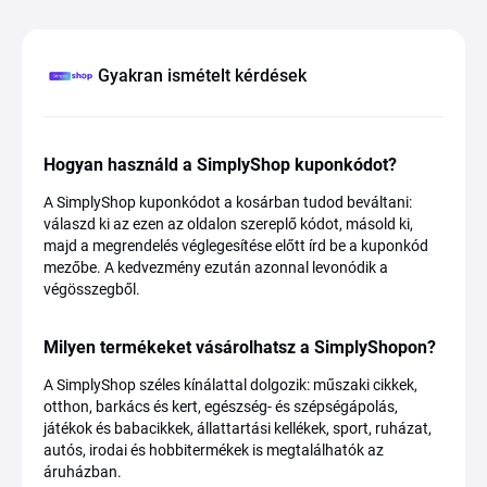
Gyakran ismételt kérdések
Hogyan használd a SimplyShop kuponkódot?
A SimplyShop kuponkódot a kosárban tudod beváltani:
válaszd ki az ezen az oldalon szereplő kódot, másold ki,
majd a megrendelés véglegesítése előtt írd be a kuponkód
mezőbe. A kedvezmény ezután azonnal levonódik a
végösszegből.
Milyen termékeket vásárolhatsz a SimplyShopon?
A SimplyShop széles kínálattal dolgozik: műszaki cikkek,
otthon, barkács és kert, egészség- és szépségápolás,
játékok és babacikkek, állattartási kellékek, sport, ruházat,
autós, irodai és hobbitermékek is megtalálhatók az
áruházban.