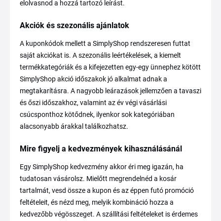
elolvasnod a hozzá tartozó leírást.
Akciók és szezonális ajánlatok
A kuponkódok mellett a SimplyShop rendszeresen futtat
saját akciókat is. A szezonális leértékelések, a kiemelt
termékkategóriák és a kifejezetten egy-egy ünnephez kötött
SimplyShop akció időszakok jó alkalmat adnak a
megtakarításra. A nagyobb leárazások jellemzően a tavaszi
és őszi időszakhoz, valamint az év végi vásárlási
csúcsponthoz kötődnek, ilyenkor sok kategóriában
alacsonyabb árakkal találkozhatsz.
Mire figyelj a kedvezmények kihasználásánál
Egy SimplyShop kedvezmény akkor éri meg igazán, ha
tudatosan vásárolsz. Mielőtt megrendelnéd a kosár
tartalmát, vesd össze a kupon és az éppen futó promóció
feltételeit, és nézd meg, melyik kombináció hozza a
kedvezőbb végösszeget. A szállítási feltételeket is érdemes