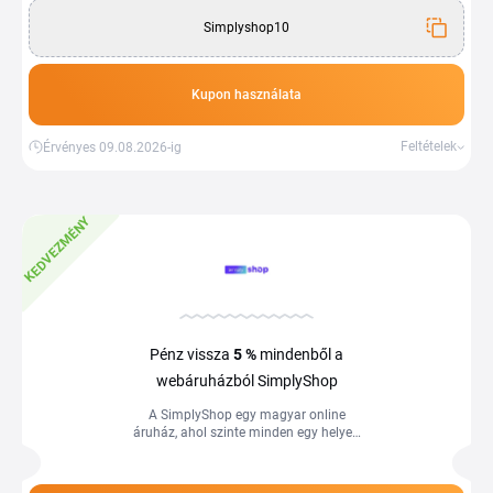
ki a Simplyshop kuponokkal járó
Simplyshop10
lehetőséget, és vásároljon kedvezőbb
áron a Tiplino segítségével.
Kupon használata
Feltételek
Érvényes 09.08.2026-ig
KEDVEZMÉNY
Pénz vissza
5 %
mindenből a
webáruházból SimplyShop
A SimplyShop egy magyar online
áruház, ahol szinte minden egy helyen
megtalálható: műszaki cikkek, otthon és
kert, egészség és szépségápolás,...