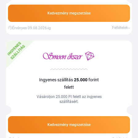
Kedvezmény megszerzése
Feltételek
Érvényes 09.08.2026-ig
I
N
G
Y
E
E
S
S
Z
Á
L
L
Í
T
Á
N
S
Ingyenes szállítás
25.000
forint
felett
Vásároljon 25.000 Ft felett az ingyenes
szállításért.
Kedvezmény megszerzése