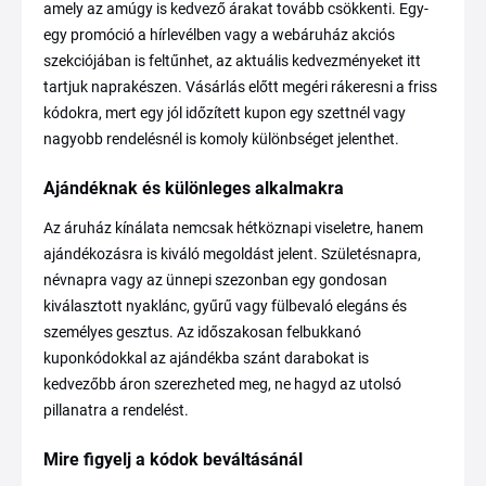
amely az amúgy is kedvező árakat tovább csökkenti. Egy-
egy promóció a hírlevélben vagy a webáruház akciós
szekciójában is feltűnhet, az aktuális kedvezményeket itt
tartjuk naprakészen. Vásárlás előtt megéri rákeresni a friss
kódokra, mert egy jól időzített kupon egy szettnél vagy
nagyobb rendelésnél is komoly különbséget jelenthet.
Ajándéknak és különleges alkalmakra
Az áruház kínálata nemcsak hétköznapi viseletre, hanem
ajándékozásra is kiváló megoldást jelent. Születésnapra,
névnapra vagy az ünnepi szezonban egy gondosan
kiválasztott nyaklánc, gyűrű vagy fülbevaló elegáns és
személyes gesztus. Az időszakosan felbukkanó
kuponkódokkal az ajándékba szánt darabokat is
kedvezőbb áron szerezheted meg, ne hagyd az utolsó
pillanatra a rendelést.
Mire figyelj a kódok beváltásánál