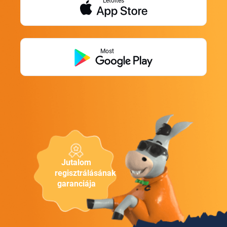
Letöltés
Most
Jutalom
regisztrálásának
garanciája