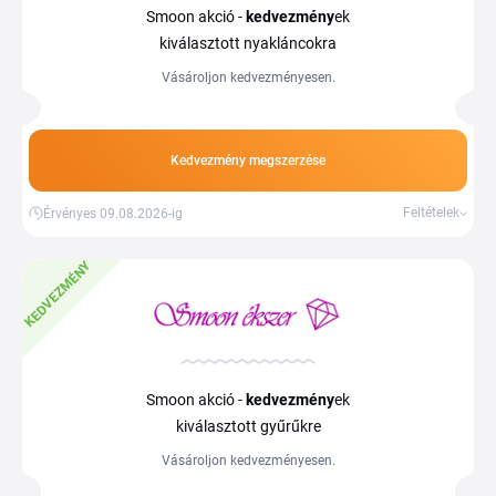
Smoon akció -
kedvezmény
ek
kiválasztott nyakláncokra
Vásároljon kedvezményesen.
Kedvezmény megszerzése
Feltételek
Érvényes 09.08.2026-ig
KEDVEZMÉNY
Smoon akció -
kedvezmény
ek
kiválasztott gyűrűkre
Vásároljon kedvezményesen.