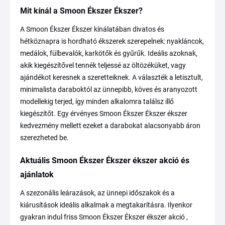
Mit kínál a Smoon Ékszer Ékszer?
A Smoon Ékszer Ékszer kínálatában divatos és
hétköznapra is hordható ékszerek szerepelnek: nyakláncok,
medálok, fülbevalók, karkötők és gyűrűk. Ideális azoknak,
akik kiegészítővel tennék teljessé az öltözéküket, vagy
ajándékot keresnek a szeretteiknek. A választék a letisztult,
minimalista daraboktól az ünnepibb, köves és aranyozott
modellekig terjed, így minden alkalomra találsz illő
kiegészítőt. Egy érvényes Smoon Ékszer Ékszer ékszer
kedvezmény mellett ezeket a darabokat alacsonyabb áron
szerezheted be.
Aktuális Smoon Ékszer Ékszer ékszer akció és
ajánlatok
A szezonális leárazások, az ünnepi időszakok és a
kiárusítások ideális alkalmak a megtakarításra. Ilyenkor
gyakran indul friss Smoon Ékszer Ékszer ékszer akció ,