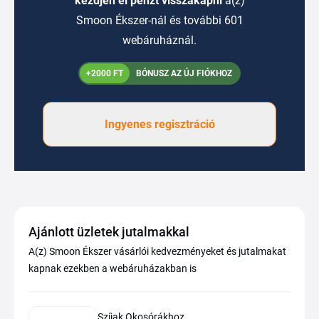
kezdjen el pénzt visszakapni
a(z)
Smoon Ékszer-nál és további 601
webáruháznál.
+2000 FT
BÓNUSZ AZ ÚJ FIÓKHOZ
Ingyenes regisztráció
Ajánlott üzletek jutalmakkal
A(z) Smoon Ékszer vásárlói kedvezményeket és jutalmakat
kapnak ezekben a webáruházakban is
Szíjak Okosórákhoz