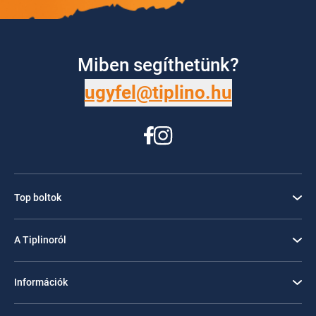
Miben segíthetünk?
ugyfel@tiplino.hu
Top boltok
A Tiplinoról
Információk