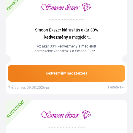
KEDVEZMÉNY
Smoon Ékszer kiárusítás akár
33%
kedvezmény
a megjelölt
termékekre
Az akár 33% kedvezmény a megjelölt
termékekre vonatkozik a Smoon Ékszer
webáruházban. Több információ az
áruház oldalán.
Kedvezmény megszerzése
Feltételek
Érvényes 09.08.2026-ig
KEDVEZMÉNY