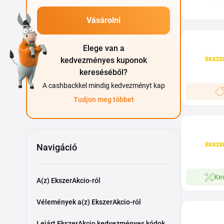
Vásárolni
Elege van a
kedvezményes kuponok
kereséséből?
A cashbackkel mindig kedvezményt kap
Tudjon meg többet
Navigáció
Ke
A(z) EkszerAkcio-ról
Vélemények a(z) EkszerAkcio-ról
Lejárt EkszerAkcio kedvezményes kódok