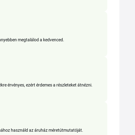
önnyebben megtalálod a kedvenced.
e érvényes, ezért érdemes a részleteket átnézni.
sához használd az áruház méretútmutatóját.