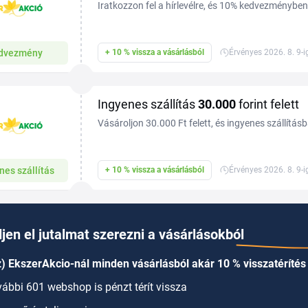
Iratkozzon fel a hírlevélre, és 10% kedvezményben
dvezmény
+ 10 % vissza a vásárlásból
Érvényes 2026. 8. 9-i
Ingyenes szállítás
30.000
forint felett
Vásároljon 30.000 Ft felett, és ingyenes szállítás
nes szállítás
+ 10 % vissza a vásárlásból
Érvényes 2026. 8. 9-i
jen el jutalmat szerezni a vásárlásokból
) EkszerAkcio-nál minden vásárlásból akár 10 % visszatérítés 
ábbi 601 webshop is pénzt térít vissza