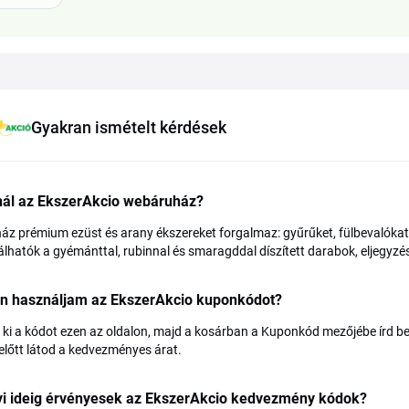
Gyakran ismételt kérdések
ínál az EkszerAkcio webáruház?
áz prémium ezüst és arany ékszereket forgalmaz: gyűrűket, fülbevalókat,
lhatók a gyémánttal, rubinnal és smaragddal díszített darabok, eljegyzé
n használjam az EkszerAkcio kuponkódot?
ki a kódot ezen az oldalon, majd a kosárban a Kuponkód mezőjébe írd be k
 előtt látod a kedvezményes árat.
i ideig érvényesek az EkszerAkcio kedvezmény kódok?