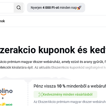
Nyerjen
4 000 Ft-ot
minden nap
nok
zerakcio kuponok és ke
kcio prémium magyar ékszer-webáruház, amely ezüst és arany gyűrűk, fü
kollekciók kínálatára épít. Az aktuális EkszerAkcio kuponkód segítségév
 viseletre szánt darabokat egyaránt. Az elegáns kivitel és a megbízható
évő Kuponkód mezőbe kell beírnod, a kedvezmény azonnal megjelenik a 
o kuponkódokat és akciókat találsz, így vásárlás előtt megéri rákeresni a
Pénz vissza
10 %
mindenből a webáruh
Kedvezmény minden vásárlásból
+
Az EkszerAkcio prémium magyar ékszer-webáruhá