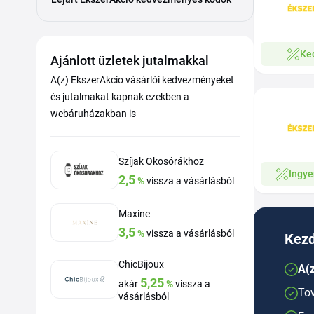
Ke
Ajánlott üzletek jutalmakkal
A(z) EkszerAkcio vásárlói kedvezményeket
és jutalmakat kapnak ezekben a
webáruházakban is
Szíjak Okosórákhoz
Ingye
2,5
%
vissza a vásárlásból
Maxine
3,5
%
vissza a vásárlásból
Kezd
ChicBijoux
A(z
5,25
akár
%
vissza a
Tov
vásárlásból