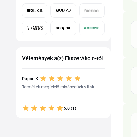
Vélemények a(z) EkszerAkcio-ról
Papné K.
Termékek megfelelő minőségüek viltak
5.0
(1)