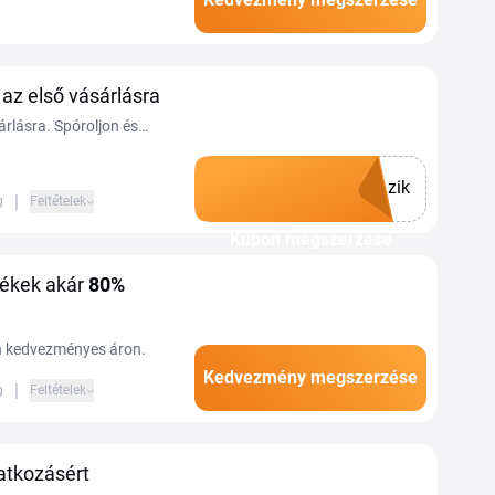
l és smaragddal
az első vásárlásra
rlásra. Spóroljon és
zik
|
g
Feltételek
Kupon megszerzése
mékek akár
80%
on kedvezményes áron.
Kedvezmény megszerzése
|
g
Feltételek
ratkozásért