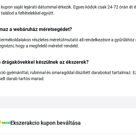
kupon saját lejárati dátummal érkezik. Egyes kódok csak 24-72 órán át é
 találod a feltételekkel együtt.
lmaz a webáruház méretsegédet?
 termékoldalakon részletes méretútmutató áll rendelkezésre a gyűrűkhöz
egnézni, hogy a megfelelő méretet rendeld.
n drágakövekkel készülnek az ékszerek?
kció gyémánttal, rubinnal és smaragddal díszített darabokat tartalmaz.
iselt darab tartós marad.
Ekszerakcio kupon beváltása