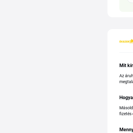
Mit k
Az áruh
megtalá
Hogya
Másold 
fizetés
Menny