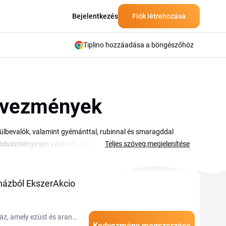
Bejelentkezés
Fiók létrehozása
Tiplino hozzáadása a böngészőhöz
dvezmények
lbevalók, valamint gyémánttal, rubinnal és smaragddal
el kedvezményesen vásárolhatsz különleges alkalmakra és
Teljes szöveg megjelenítése
 minőség az áruház védjegye. Az aktuális kuponkódot a
végösszegben. Ezen az oldalon folyamatosan frissülő
 legújabb ajánlatokra.
ázból EkszerAkcio
z, amely ezüst és arany
Kedvezmény megszerzése