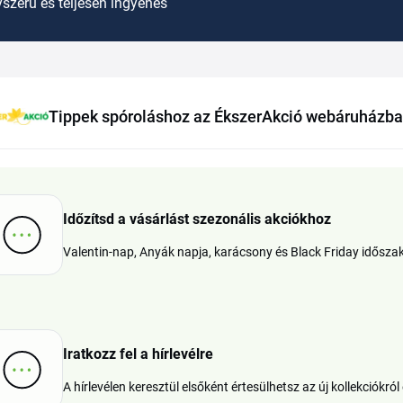
szerű és teljesen ingyenes
Tippek spóroláshoz az ÉkszerAkció webáruházb
Időzítsd a vásárlást szezonális akciókhoz
Valentin-nap, Anyák napja, karácsony és Black Friday idősz
Iratkozz fel a hírlevélre
A hírlevélen keresztül elsőként értesülhetsz az új kollekciókról 