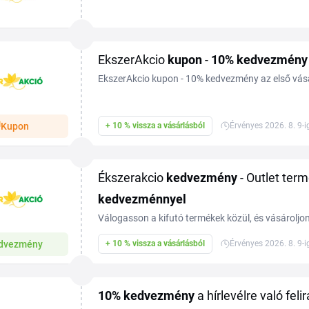
gyűrűk, fülbevalók, valamint gyémánttal, rubinna
díszített...
EkszerAkcio
kupon
-
10%
kedvezmény
EkszerAkcio kupon - 10% kedvezmény az első vásá
vásároljon még ma a Tiplinoval.
Kupon
+ 10 % vissza a vásárlásból
Érvényes 2026. 8. 9-i
Ékszerakcio
kedvezmény
- Outlet ter
kedvezménnyel
Válogasson a kifutó termékek közül, és vásárolj
dvezmény
+ 10 % vissza a vásárlásból
Érvényes 2026. 8. 9-i
10%
kedvezmény
a hírlevélre való feli