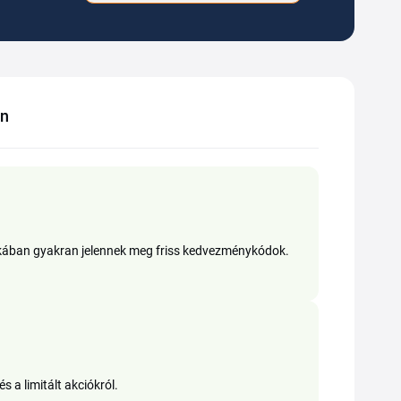
an
akában gyakran jelennek meg friss kedvezménykódok.
és a limitált akciókról.