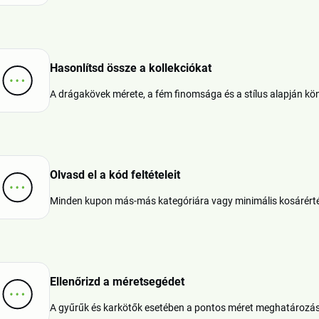
Hasonlítsd össze a kollekciókat
A drágakövek mérete, a fém finomsága és a stílus alapján k
Olvasd el a kód feltételeit
Minden kupon más-más kategóriára vagy minimális kosárértékr
Ellenőrizd a méretsegédet
A gyűrűk és karkötők esetében a pontos méret meghatározá