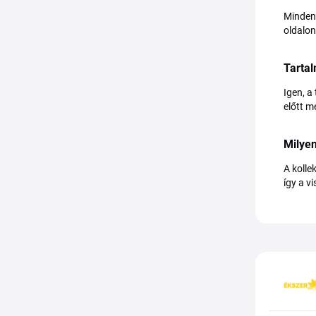
Minden 
oldalon
Tarta
Igen, a
előtt m
Milye
A kolle
így a v