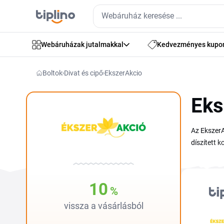
Webáruházak jutalmakkal
Kedvezményes kupo
Boltok
Divat és cipő
EkszerAkcio
Eks
Az EkszerA
díszített 
hétköznapi
kosárban l
EkszerAkci
10
%
vissza a vásárlásból