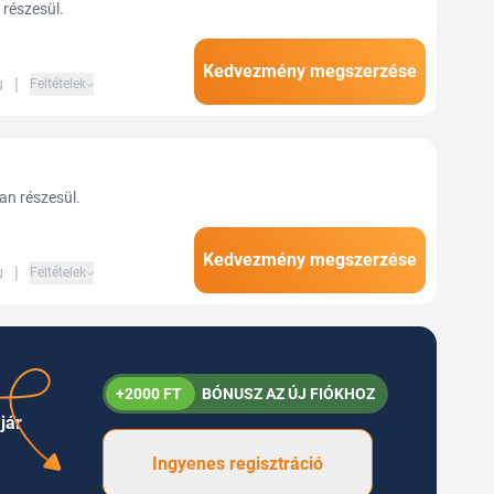
 részesül.
Kedvezmény megszerzése
|
g
Feltételek
ban részesül.
Kedvezmény megszerzése
|
g
Feltételek
+2000 FT
BÓNUSZ AZ ÚJ FIÓKHOZ
jár
Ingyenes regisztráció