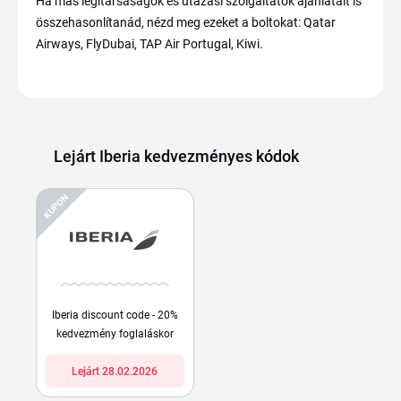
Ha más légitársaságok és utazási szolgáltatók ajánlatait is
összehasonlítanád, nézd meg ezeket a boltokat: Qatar
Airways, FlyDubai, TAP Air Portugal, Kiwi.
Lejárt Iberia kedvezményes kódok
KUPON
Iberia discount code - 20%
kedvezmény foglaláskor
Lejárt 28.02.2026