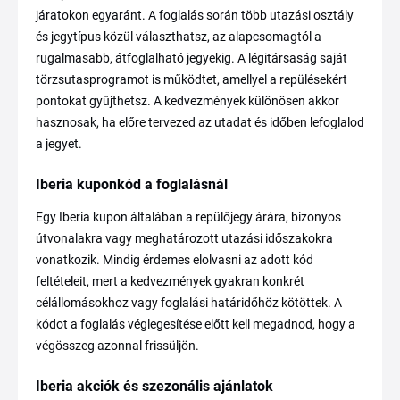
járatokon egyaránt. A foglalás során több utazási osztály
és jegytípus közül választhatsz, az alapcsomagtól a
rugalmasabb, átfoglalható jegyekig. A légitársaság saját
törzsutasprogramot is működtet, amellyel a repülésekért
pontokat gyűjthetsz. A kedvezmények különösen akkor
hasznosak, ha előre tervezed az utadat és időben lefoglalod
a jegyet.
Iberia kuponkód a foglalásnál
Egy Iberia kupon általában a repülőjegy árára, bizonyos
útvonalakra vagy meghatározott utazási időszakokra
vonatkozik. Mindig érdemes elolvasni az adott kód
feltételeit, mert a kedvezmények gyakran konkrét
célállomásokhoz vagy foglalási határidőhöz kötöttek. A
kódot a foglalás véglegesítése előtt kell megadnod, hogy a
végösszeg azonnal frissüljön.
Iberia akciók és szezonális ajánlatok