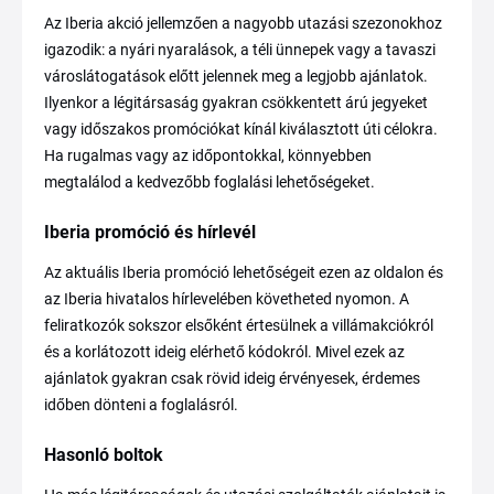
Az Iberia akció jellemzően a nagyobb utazási szezonokhoz
igazodik: a nyári nyaralások, a téli ünnepek vagy a tavaszi
városlátogatások előtt jelennek meg a legjobb ajánlatok.
Ilyenkor a légitársaság gyakran csökkentett árú jegyeket
vagy időszakos promóciókat kínál kiválasztott úti célokra.
Ha rugalmas vagy az időpontokkal, könnyebben
megtalálod a kedvezőbb foglalási lehetőségeket.
Iberia promóció és hírlevél
Az aktuális Iberia promóció lehetőségeit ezen az oldalon és
az Iberia hivatalos hírlevelében követheted nyomon. A
feliratkozók sokszor elsőként értesülnek a villámakciókról
és a korlátozott ideig elérhető kódokról. Mivel ezek az
ajánlatok gyakran csak rövid ideig érvényesek, érdemes
időben dönteni a foglalásról.
Hasonló boltok