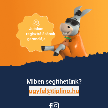
Jutalom
regisztrálásának
garanciája
Miben segíthetünk?
ugyfel@tiplino.hu