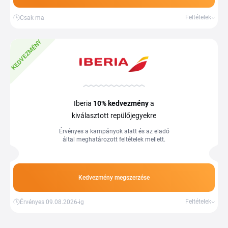
tervezheted meg.
Feltételek
Csak ma
KEDVEZMÉNY
Iberia
10%
kedvezmény
a
kiválasztott repülőjegyekre
Érvényes a kampányok alatt és az eladó
által meghatározott feltételek mellett.
Kedvezmény megszerzése
Feltételek
Érvényes 09.08.2026-ig