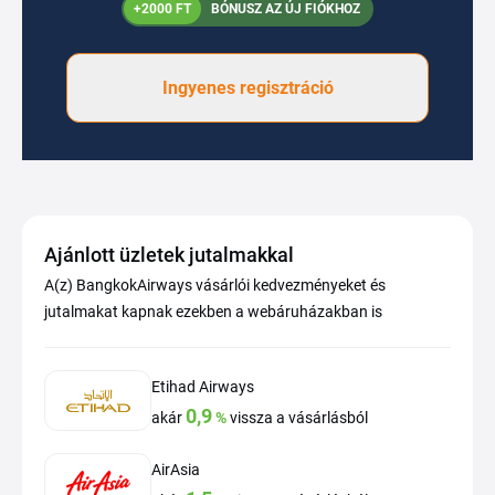
+2000 FT
BÓNUSZ AZ ÚJ FIÓKHOZ
Ingyenes regisztráció
Ajánlott üzletek jutalmakkal
A(z) BangkokAirways vásárlói kedvezményeket és
jutalmakat kapnak ezekben a webáruházakban is
Etihad Airways
0,9
akár
%
vissza a vásárlásból
AirAsia