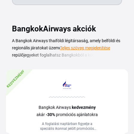
BangkokAirways akciók
A Bangkok Airways thaiföldi légitársaság, amely belföldi és
regionális járatokat üzemeltet Délkelet-Ázsiában,
Teljes szöveg megjelenítése
repülőjegyeket foglalhatsz Bangkokból a környező úti
célokra, kényelmes menetrenddel. Egy érvényes Bangkok
Airways kuponkóddal kedvezményesebben véglegesítheted
KEDVEZMÉNY
a foglalásodat. Ezen az oldalon összegyűjtöttük az aktuális
kuponokat és akciókat, hogy a foglalás előtt megnézhesd,
milyen kedvezmény érhető el. A kódot a foglalás során, a
kosár megfelelő mezejébe kell beírnod, másold ki és illeszd
be a véglegesítés előtt, hogy az ár frissüljön.
Bangkok Airways
kedvezmény
akár
-30%
promóciós ajánlatokra
A foglalási naptárban figyelje a
speciális ikonnal jelölt promóciós
tarifákat, amelyek gyakran 20-30%-kal