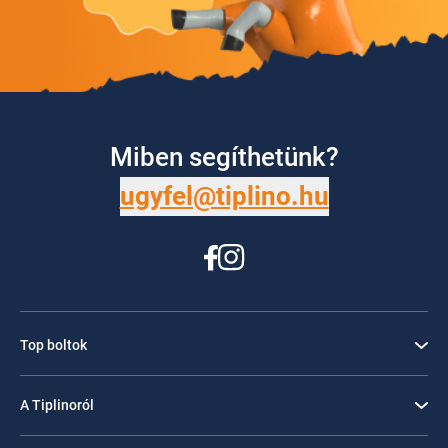
Miben segíthetünk?
ugyfel@tiplino.hu
Top boltok
A Tiplinoról