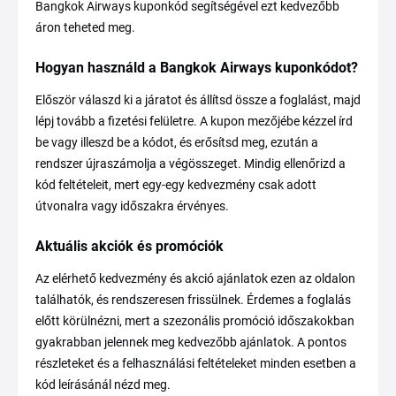
Bangkok Airways kuponkód segítségével ezt kedvezőbb
áron teheted meg.
Hogyan használd a Bangkok Airways kuponkódot?
Először válaszd ki a járatot és állítsd össze a foglalást, majd
lépj tovább a fizetési felületre. A kupon mezőjébe kézzel írd
be vagy illeszd be a kódot, és erősítsd meg, ezután a
rendszer újraszámolja a végösszeget. Mindig ellenőrizd a
kód feltételeit, mert egy-egy kedvezmény csak adott
útvonalra vagy időszakra érvényes.
Aktuális akciók és promóciók
Az elérhető kedvezmény és akció ajánlatok ezen az oldalon
találhatók, és rendszeresen frissülnek. Érdemes a foglalás
előtt körülnézni, mert a szezonális promóció időszakokban
gyakrabban jelennek meg kedvezőbb ajánlatok. A pontos
részleteket és a felhasználási feltételeket minden esetben a
kód leírásánál nézd meg.