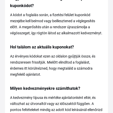
kuponkódot?
A kódot a foglalás során, a fizetési felület kuponkód
mezejébe kell beírnod vagy beillesztened a véglegesítés
előtt. A megerősítés után a rendszer újraszámolja a
végösszeget, így rögtön látod az alkalmazott kedvezményt.
Hol találom az aktuális kuponokat?
Az érvényes kódokat ezen az oldalon gyűjtjük össze, és
rendszeresen frissítjük. Mielőtt elindítod a foglalást,
érdemes itt körülnézned, hogy megtaláld a számodra
megfelelő ajánlatot.
Milyen kedvezményekre számíthatok?
A kedvezmény típusa és mértéke ajánlatonként eltér, és
változhat az útvonaltól vagy az időszaktól függően. A
pontos feltételeket mindig az adott kód leírásánál ellenőrizd