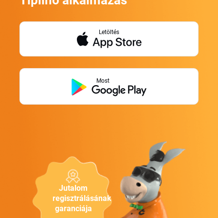
Tiplino alkalmazás
Letöltés
Most
Jutalom
regisztrálásának
garanciája