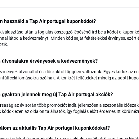
n használd a Tap Air portugal kuponkódot?
 kiválasztása után a foglalás összegző lépésénél írd be a kódot a kuponkó
nnal látod a kedvezményt. Minden kód saját feltételekkel érvényes, ezért
zik.
n útvonalakra érvényesek a kedvezmények?
zmények útvonaltól és időszaktól függően változnak. Egyes kódok az eur
ntúli célállomásokra szólnak. A konkrét feltételeket mindig az adott kupo
 gyakran jelennek meg új Tap Air portugal akciók?
ársaság az év során több promóciót indít, jellemzően a szezonális idősz
s kódok ezen az oldalon találhatók, így foglalás előtt érdemes itt körülnéz
lálom az aktuális Tap Air portugal kuponkódokat?
nyes kódokat és promóciókat ezen az oldalon gyűjtjük össze. Innen kivál