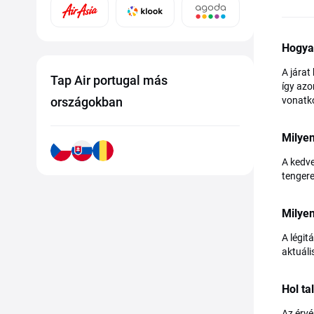
Hogya
A járat
Tap Air portugal más
így azo
országokban
vonatko
Milye
A kedve
tengere
Milyen
A légit
aktuáli
Hol ta
Az érvé