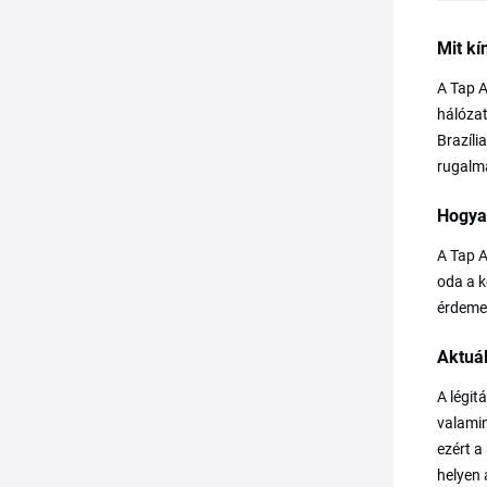
Mit kí
A Tap A
hálózat
Brazíli
rugalma
Hogya
A Tap A
oda a k
érdemes
Aktuá
A légit
valamin
ezért a
helyen 