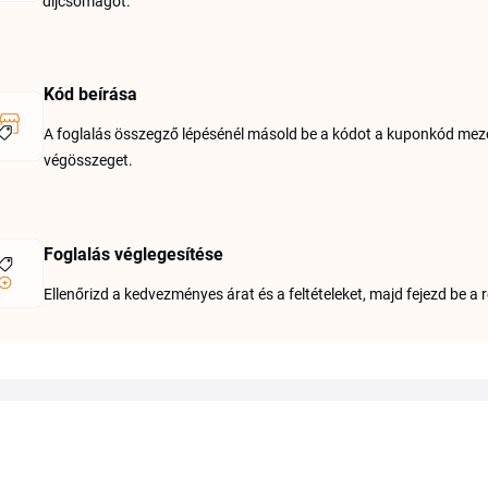
díjcsomagot.
Kód beírása
A foglalás összegző lépésénél másold be a kódot a kuponkód mezőb
végösszeget.
Foglalás véglegesítése
Ellenőrizd a kedvezményes árat és a feltételeket, majd fejezd be a 