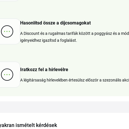
Hasonlítsd össze a díjcsomagokat
A Discount és a rugalmas tarifák között a poggyász és a mód
igényeidhez igazítsd a foglalást.
Iratkozz fel a hírlevélre
A légitársaság hírlevelében értesülsz először a szezonális akc
yakran ismételt kérdések