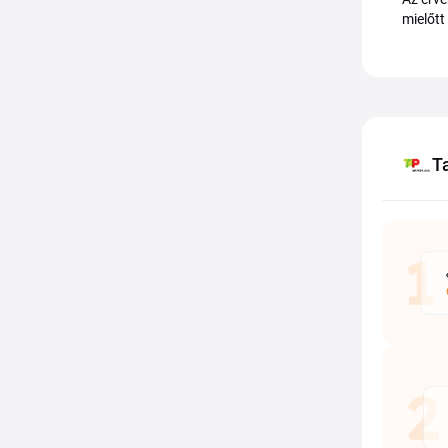
mielőtt
T