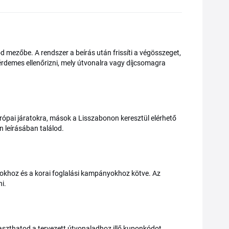
d mezőbe. A rendszer a beírás után frissíti a végösszeget,
 érdemes ellenőrizni, mely útvonalra vagy díjcsomagra
ópai járatokra, mások a Lisszabonon keresztül elérhető
n leírásában találod.
akokhoz és a korai foglalási kampányokhoz kötve. Az
ni.
aszthatod a tervezett útvonaladhoz illő kuponkódot,