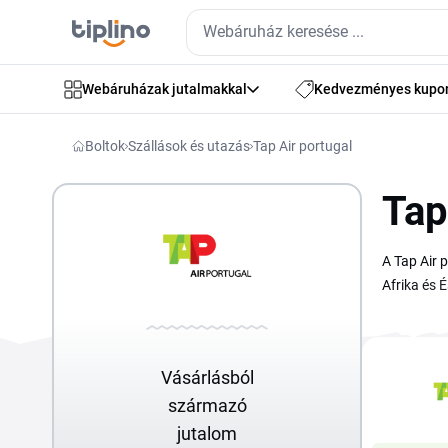
Webáruházak jutalmakkal
Kedvezményes kupo
Boltok
Szállások és utazás
Tap Air portugal
Tap
A Tap Air 
Afrika és 
kihasználh
útvonalakr
juthatsz h
Vásárlásból
találod, íg
származó
jutalom