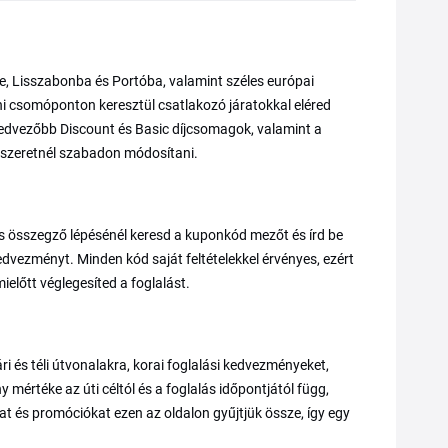
ére, Lisszabonba és Portóba, valamint széles európai
i csomóponton keresztül csatlakozó járatokkal eléred
 kedvezőbb Discount és Basic díjcsomagok, valamint a
 szeretnél szabadon módosítani.
ás összegző lépésénél keresd a kuponkód mezőt és írd be
kedvezményt. Minden kód saját feltételekkel érvényes, ezért
előtt véglegesíted a foglalást.
ri és téli útvonalakra, korai foglalási kedvezményeket,
 mértéke az úti céltól és a foglalás időpontjától függ,
t és promóciókat ezen az oldalon gyűjtjük össze, így egy