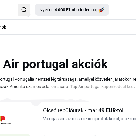
Nyerjen
4 000 Ft-ot
minden nap
nok
 Air portugal akciók
portugal Portugália nemzeti légitársasága, amellyel közvetlen járatokon r
Észak-Amerika számos célállomására. Tap Air portugal kuponkóddal kedve
atod az aktuális akciókat a járatfoglalás során. A légitársaság rendszere
a, beleértve a csatlakozó járatokat a lisszaboni központon keresztül. 
ozzá a repülőjegyhez, a választott úti céltól és utazási osztálytól függő
Olcsó repülőutak - már
49 EUR
-tól
y a foglalás előtt érdemes itt körülnézni.
Válogasson az olcsó repülőjáratok közül, utazz