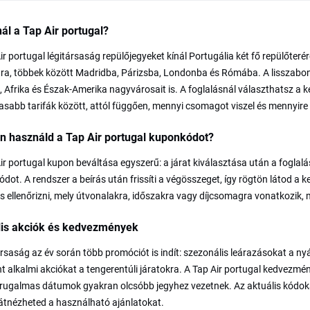
nál a Tap Air portugal?
ir portugal légitársaság repülőjegyeket kínál Portugália két fő repülőter
ra, többek között Madridba, Párizsba, Londonba és Rómába. A lisszabon
a, Afrika és Észak-Amerika nagyvárosait is. A foglalásnál választhatsz a
sabb tarifák között, attól függően, mennyi csomagot viszel és mennyire
n használd a Tap Air portugal kuponkódot?
ir portugal kupon beváltása egyszerű: a járat kiválasztása után a foglal
ódot. A rendszer a beírás után frissíti a végösszeget, így rögtön látod a 
 ellenőrizni, mely útvonalakra, időszakra vagy díjcsomagra vonatkozik, mi
lis akciók és kedvezmények
ársaság az év során több promóciót is indít: szezonális leárazásokat a nyá
t alkalmi akciókat a tengerentúli járatokra. A Tap Air portugal kedvezmény
 rugalmas dátumok gyakran olcsóbb jegyhez vezetnek. Az aktuális kódoka
átnézheted a használható ajánlatokat.