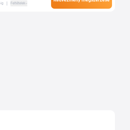
|
-ig
Feltételek