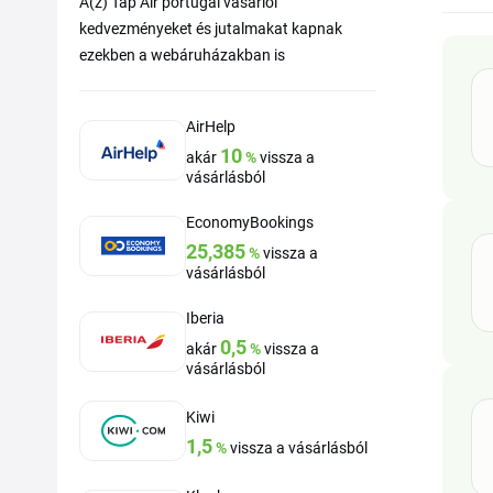
A(z) Tap Air portugal vásárlói
kedvezményeket és jutalmakat kapnak
ezekben a webáruházakban is
AirHelp
10
akár
%
vissza a
vásárlásból
EconomyBookings
25,385
%
vissza a
vásárlásból
Iberia
0,5
akár
%
vissza a
vásárlásból
Kiwi
1,5
%
vissza a vásárlásból