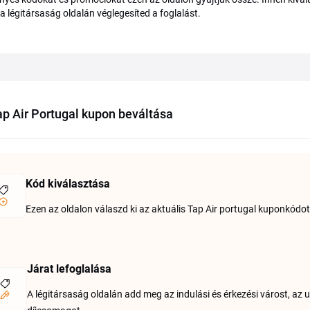
 a légitársaság oldalán véglegesíted a foglalást.
ap Air Portugal kupon beváltása
Kód kiválasztása
Ezen az oldalon válaszd ki az aktuális Tap Air portugal kuponkódot,
Járat lefoglalása
A légitársaság oldalán add meg az indulási és érkezési várost, az 