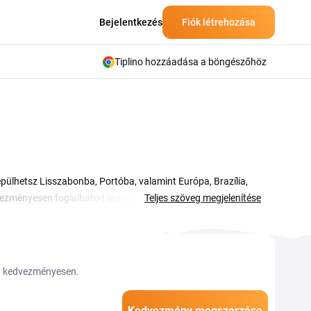
Bejelentkezés
Fiók létrehozása
Tiplino hozzáadása a böngészőhöz
epülhetsz Lisszabonba, Portóba, valamint Európa, Brazília,
zményesen foglalhatod le a repülőjegyedet, és
Teljes szöveg megjelenítése
sen kínál szezonális ajánlatokat európai és tengerentúli
Egy érvényes kuponkód vagy promóció segítségével olcsóbban
en. Az aktuális kódokat és kedvezményeket ezen az oldalon
on kedvezményesen.
Kedvezmény megszerzése