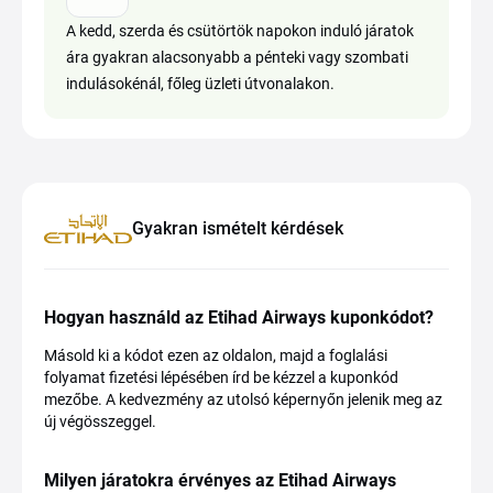
A kedd, szerda és csütörtök napokon induló járatok
ára gyakran alacsonyabb a pénteki vagy szombati
indulásokénál, főleg üzleti útvonalakon.
Gyakran ismételt kérdések
Hogyan használd az Etihad Airways kuponkódot?
Másold ki a kódot ezen az oldalon, majd a foglalási
folyamat fizetési lépésében írd be kézzel a kuponkód
mezőbe. A kedvezmény az utolsó képernyőn jelenik meg az
új végösszeggel.
Milyen járatokra érvényes az Etihad Airways