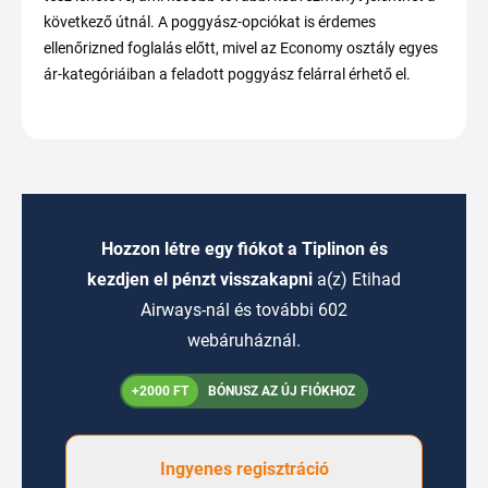
következő útnál. A poggyász-opciókat is érdemes
ellenőrizned foglalás előtt, mivel az Economy osztály egyes
ár-kategóriáiban a feladott poggyász felárral érhető el.
Hozzon létre egy fiókot a Tiplinon és
kezdjen el pénzt visszakapni
a(z) Etihad
Airways-nál és további 602
webáruháznál.
+2000 FT
BÓNUSZ AZ ÚJ FIÓKHOZ
Ingyenes regisztráció