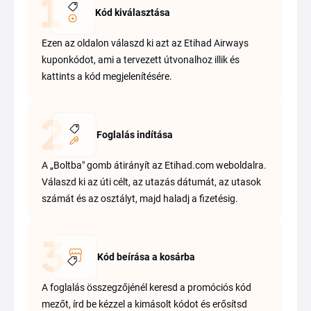
Kód kiválasztása
Ezen az oldalon válaszd ki azt az Etihad Airways
kuponkódot, ami a tervezett útvonalhoz illik és
kattints a kód megjelenítésére.
Foglalás indítása
A „Boltba" gomb átirányít az Etihad.com weboldalra.
Válaszd ki az úti célt, az utazás dátumát, az utasok
számát és az osztályt, majd haladj a fizetésig.
Kód beírása a kosárba
A foglalás összegzőjénél keresd a promóciós kód
mezőt, írd be kézzel a kimásolt kódot és erősítsd