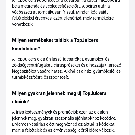
A TopJuicers kuponkódot a kosárban, a kupon mezőbe írd
be a megrendelés véglegesítése előtt. A beírás után a
végösszeg automatikusan frissül. Minden kód saját
feltételekkel érvényes, ezért ellenőrizd, mely termékekre
vonatkozik.
Milyen termékeket találok a TopJuicers
kínálatában?
A TopJuicers oldalán lassú facsarókat, gyümölcs- és
zöldségcentrifugákat, citruspréseket és a hozzájuk tartozó
kiegészítőket vásárolhatsz. A kínálat a házi gyümölcslé- és
turmixkészítésre összpontosít.
Milyen gyakran jelennek meg új TopJuicers
akciók?
A friss kedvezmények és promóciók ezen az oldalon
jelennek meg, gyakran szezonális ajánlatokhoz kötődve.
Érdemes vásárlás előtt megnézned az aktuális kódokat,
mert a feltételek és az érvényesség időről időre változik.