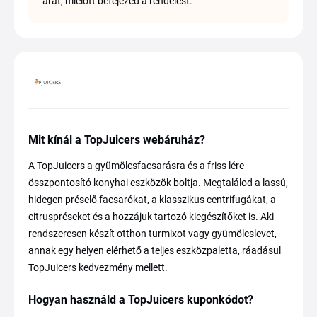
árat, mielőtt befejezed a rendelést.
Mit kínál a TopJuicers webáruház?
A TopJuicers a gyümölcsfacsarásra és a friss lére
összpontosító konyhai eszközök boltja. Megtalálod a lassú,
hidegen préselő facsarókat, a klasszikus centrifugákat, a
citruspréseket és a hozzájuk tartozó kiegészítőket is. Aki
rendszeresen készít otthon turmixot vagy gyümölcslevet,
annak egy helyen elérhető a teljes eszközpaletta, ráadásul
TopJuicers kedvezmény mellett.
Hogyan használd a TopJuicers kuponkódot?