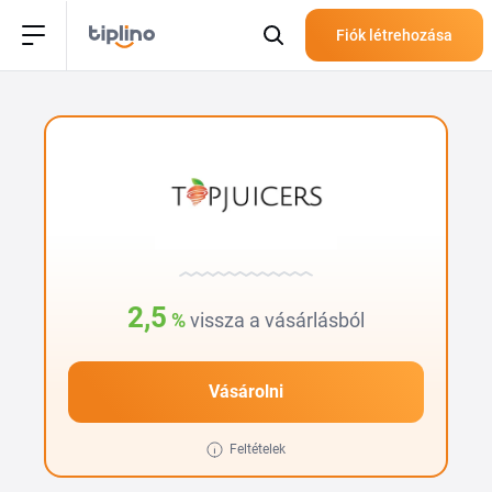
Fiók létrehozása
2,5
%
vissza a vásárlásból
Vásárolni
Feltételek