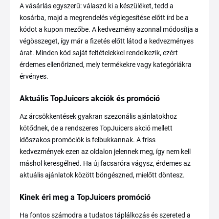
A vásárlás egyszerű: válaszd ki a készüléket, tedd a
kosárba, majd a megrendelés véglegesítése előtt írd be a
kódot a kupon mezőbe. A kedvezmény azonnal módosítja a
végösszeget, így már a fizetés előtt látod a kedvezményes
árat. Minden kód saját feltételekkel rendelkezik, ezért
érdemes ellenőrizned, mely termékekre vagy kategóriákra
érvényes.
Aktuális TopJuicers akciók és promóció
Az árcsökkentések gyakran szezonális ajánlatokhoz
kötődnek, de a rendszeres TopJuicers akció mellett
időszakos promóciók is felbukkannak. A friss
kedvezmények ezen az oldalon jelennek meg, így nem kell
máshol keresgélned. Ha új facsaróra vágysz, érdemes az
aktuális ajánlatok között böngészned, mielőtt döntesz.
Kinek éri meg a TopJuicers promóció
Ha fontos számodra a tudatos táplálkozás és szereted a