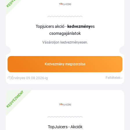
Topjuicers akció -
kedvezmény
es
csomagajánlatok
Vásároljon kedvezményesen.
Kedvezmény megszerzése
Feltételek
Érvényes 09.08.2026-ig
KEDVEZMÉNY
TopJuicers - Akciók