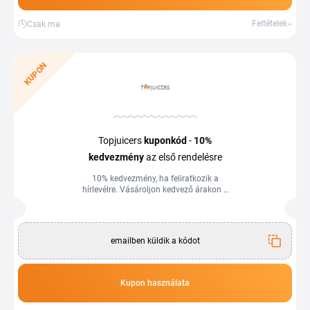
Feltételek
Csak ma
KUPON
Topjuicers
kupon
kód
-
10%
kedvezmény
az első rendelésre
10% kedvezmény, ha feliratkozik a
hírlevélre. Vásároljon kedvező árakon a
Tiplinoval.
emailben küldik a kódot
Kupon használata