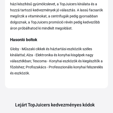
házi készítésű gyümölcslevet, a TopJuicers kínálata és a
hozzá tartozó kedvezmények jó választás. A lassú facsarók
megőrzik a vitaminokat, a centrifugák pedig gyorsabban
dolgoznak, a TopJuicers promóció révén pedig kedvezőbb
áron próbálhatod ki mindkét megoldást.
Hasonló boltok
Globy - Műszaki cikkek és háztartási eszközök széles
kínálattal; Alza - Elektronika és konyhai kisgépek nagy
választékban; Tescoma - Konyhai eszközök és kiegészítők a
főzéshez; Profiszakács - Professzionális konyhai felszerelés
és eszközök.
Lejárt TopJuicers kedvezményes kódok