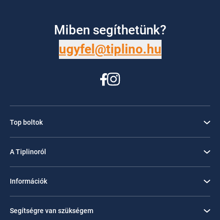
Miben segíthetünk?
ugyfel@tiplino.hu
Top boltok
A Tiplinoról
Információk
Segítségre van szükségem