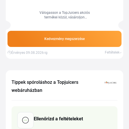
Válogasson a TopJuicers akciós
termékei közül, vásároljon
kedvezményesen.
Kedvezmény megszerzése
Feltételek
Érvényes 09.08.2026-ig
Tippek spóroláshoz a Topjuicers
webáruházban
Ellenőrizd a feltételeket