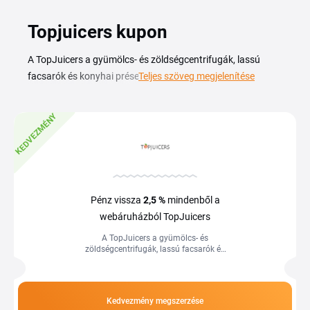
Topjuicers kupon
A TopJuicers a gyümölcs- és zöldségcentrifugák, lassú
facsarók és konyhai préselők specialistája, a TopJuicers
Teljes szöveg megjelenítése
kuponkód segítségével pedig kedvezményesebben
szerezheted be a kedvenc készülékedet. A kínálatban
KEDVEZMÉNY
hidegen sajtoló facsarók, citruspréselők és tartozékok
várnak, így a friss gyümölcslé otthon is pár perc alatt
elkészül. A TopJuicers kupon és az aktuális akciók az
árakat is barátságosabbá teszik, akár új centrifugát
keresel, akár alkatrészt a meglévőhöz. Az aktuális kódok és
Pénz vissza
2,5 %
mindenből a
ajánlatok ezen az oldalon találhatók, így könnyen
webáruházból TopJuicers
kiválaszthatod a vásárlásodhoz illő kedvezményt, mielőtt
A TopJuicers a gyümölcs- és
leadod a rendelést.
zöldségcentrifugák, lassú facsarók és
konyhai préselők specialistája, a
TopJuicers kuponkód segítségével
pedig...
Kedvezmény megszerzése