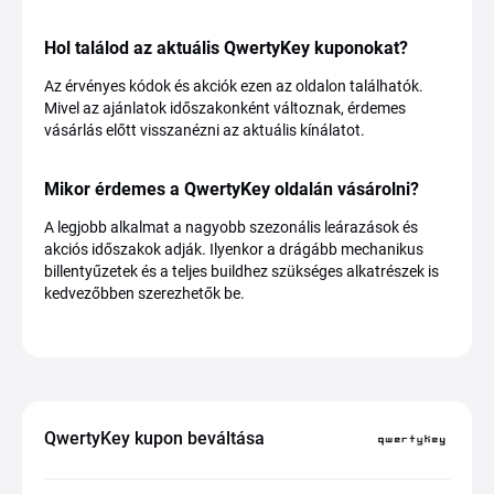
Hol találod az aktuális QwertyKey kuponokat?
Az érvényes kódok és akciók ezen az oldalon találhatók.
Mivel az ajánlatok időszakonként változnak, érdemes
vásárlás előtt visszanézni az aktuális kínálatot.
Mikor érdemes a QwertyKey oldalán vásárolni?
A legjobb alkalmat a nagyobb szezonális leárazások és
akciós időszakok adják. Ilyenkor a drágább mechanikus
billentyűzetek és a teljes buildhez szükséges alkatrészek is
kedvezőbben szerezhetők be.
QwertyKey kupon beváltása