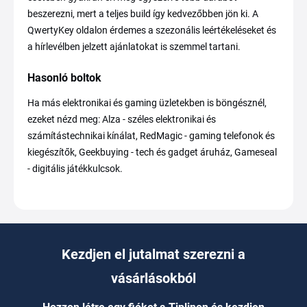
beszerezni, mert a teljes build így kedvezőbben jön ki. A
QwertyKey oldalon érdemes a szezonális leértékeléseket és
a hírlevélben jelzett ajánlatokat is szemmel tartani.
Hasonló boltok
Ha más elektronikai és gaming üzletekben is böngésznél,
ezeket nézd meg: Alza - széles elektronikai és
számítástechnikai kínálat, RedMagic - gaming telefonok és
kiegészítők, Geekbuying - tech és gadget áruház, Gameseal
- digitális játékkulcsok.
Kezdjen el jutalmat szerezni a
vásárlásokból