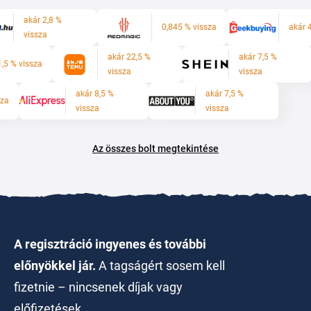
akár 2,8 %
0,845 % vissza
akár 
vissza
akár 22,5 %
akár 7,5 %
1,5 % vissza
vissza
vissza
akár 8,5 %
akár 7,5 %
sza
vissza
vissza
Az összes bolt megtekintése
A regisztráció ingyenes és további
előnyökkel jár.
A tagságért sosem kell
fizetnie – nincsenek díjak vagy
előfizetések.