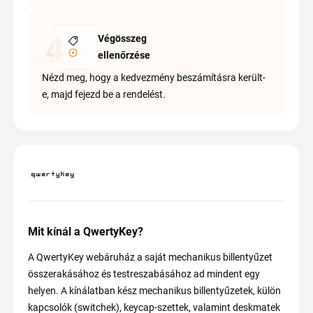
Végösszeg
ellenőrzése
Nézd meg, hogy a kedvezmény beszámításra került-
e, majd fejezd be a rendelést.
Mit kínál a QwertyKey?
A QwertyKey webáruház a saját mechanikus billentyűzet
összerakásához és testreszabásához ad mindent egy
helyen. A kínálatban kész mechanikus billentyűzetek, külön
kapcsolók (switchek), keycap-szettek, valamint deskmatek