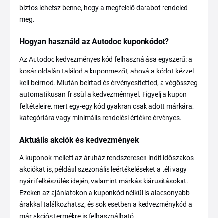
biztos lehetsz benne, hogy a megfelelő darabot rendeled
meg.
Hogyan használd az Autodoc kuponkódot?
Az Autodoc kedvezményes kód felhasználása egyszerű: a
kosár oldalán találod a kuponmezőt, ahová a kódot kézzel
kell beírnod. Miután beírtad és érvényesítetted, a végösszeg
automatikusan frissül a kedvezménnyel. Figyelj a kupon
feltételeire, mert egy-egy kód gyakran csak adott márkára,
kategóriára vagy minimális rendelési értékre érvényes.
Aktuális akciók és kedvezmények
A kuponok mellett az áruház rendszeresen indít időszakos
akciókat is, például szezonális leértékeléseket a téli vagy
nyári felkészülés idején, valamint márkás kiárusításokat.
Ezeken az ajánlatokon a kuponkód nélkül is alacsonyabb
árakkal találkozhatsz, és sok esetben a kedvezménykód a
már akciós termékre is felhasználható.