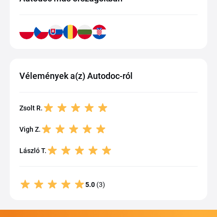
Vélemények a(z) Autodoc-ról
Zsolt R.
Vigh Z.
László T.
5.0
(3)