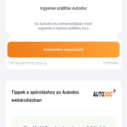
Ingyenes szállítás Autodoc
Az Autodoc.hu online boltjában most
ingyenes a házhoz szállítás, ha a
vásárlás összege meghaladja a 45.000
Ft-ot.
Kedvezmény megszerzése
Feltételek
Érvényes 09.08.2026-ig
Tippek a spóroláshoz az Autodoc
webáruházban