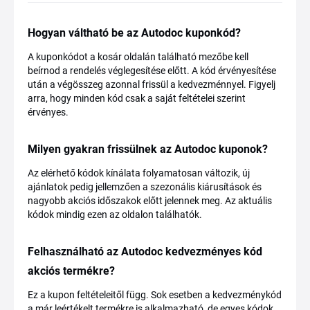
Hogyan váltható be az Autodoc kuponkód?
A kuponkódot a kosár oldalán található mezőbe kell
beírnod a rendelés véglegesítése előtt. A kód érvényesítése
után a végösszeg azonnal frissül a kedvezménnyel. Figyelj
arra, hogy minden kód csak a saját feltételei szerint
érvényes.
Milyen gyakran frissülnek az Autodoc kuponok?
Az elérhető kódok kínálata folyamatosan változik, új
ajánlatok pedig jellemzően a szezonális kiárusítások és
nagyobb akciós időszakok előtt jelennek meg. Az aktuális
kódok mindig ezen az oldalon találhatók.
Felhasználható az Autodoc kedvezményes kód
akciós termékre?
Ez a kupon feltételeitől függ. Sok esetben a kedvezménykód
a már leértékelt termékre is alkalmazható, de egyes kódok