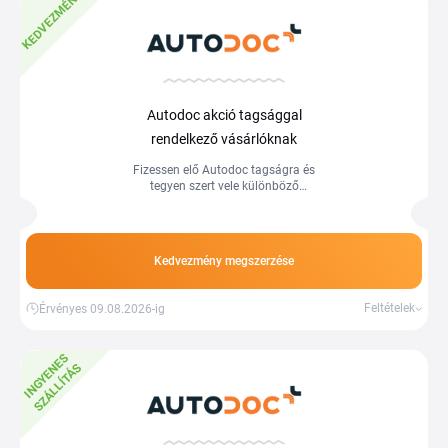
KEDVEZMÉNY
Autodoc akció tagsággal
rendelkező vásárlóknak
Fizessen elő Autodoc tagságra és
tegyen szert vele különböző
kedvezményekre.
Kedvezmény megszerzése
Feltételek
Érvényes 09.08.2026-ig
I
N
G
Y
E
E
S
S
Z
Á
L
L
Í
T
Á
N
S