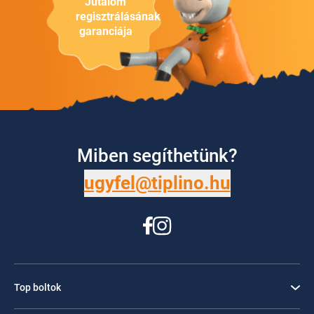
Jutalom
regisztrálásának
garanciája
Miben segíthetünk?
ugyfel@tiplino.hu
Top boltok