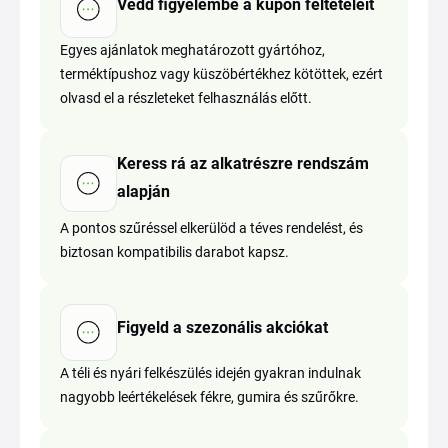
Vedd figyelembe a kupon feltételeit
Egyes ajánlatok meghatározott gyártóhoz,
terméktípushoz vagy küszöbértékhez kötöttek, ezért
olvasd el a részleteket felhasználás előtt.
Keress rá az alkatrészre rendszám
alapján
A pontos szűréssel elkerülöd a téves rendelést, és
biztosan kompatibilis darabot kapsz.
Figyeld a szezonális akciókat
A téli és nyári felkészülés idején gyakran indulnak
nagyobb leértékelések fékre, gumira és szűrőkre.