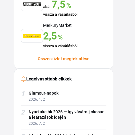
7,5
%
akár
vissza a vásárlásból
MerkuryMarket
2,5
%
vissza a vásárlásból
Összes üzlet megtekintése
Legolvasottabb cikkek
1
Glamour-napok
2026. 1. 2
2
Nyári akciók 2026 — így vásárolj okosan
a leárazások idején
2026. 7. 2