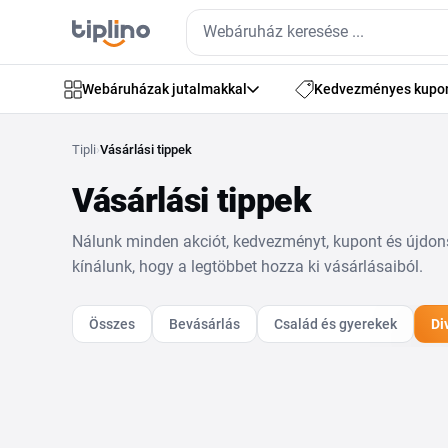
Webáruházak jutalmakkal
Kedvezményes kupo
Tipli
›
Vásárlási tippek
Vásárlási tippek
Nálunk minden akciót, kedvezményt, kupont és újdons
kínálunk, hogy a legtöbbet hozza ki vásárlásaiból.
Összes
Bevásárlás
Család és gyerekek
Di