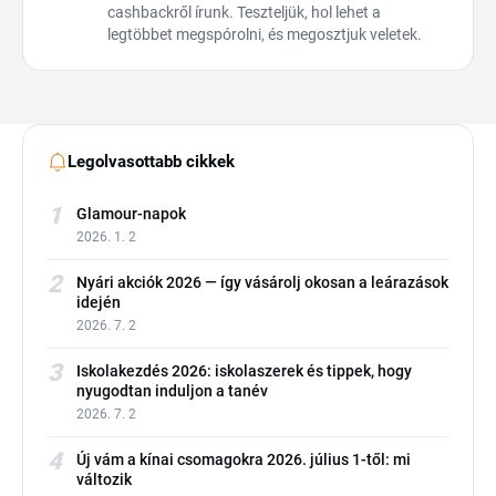
cashbackről írunk. Teszteljük, hol lehet a
legtöbbet megspórolni, és megosztjuk veletek.
Legolvasottabb cikkek
1
Glamour-napok
2026. 1. 2
2
Nyári akciók 2026 — így vásárolj okosan a leárazások
idején
2026. 7. 2
3
Iskolakezdés 2026: iskolaszerek és tippek, hogy
nyugodtan induljon a tanév
2026. 7. 2
4
Új vám a kínai csomagokra 2026. július 1-től: mi
változik