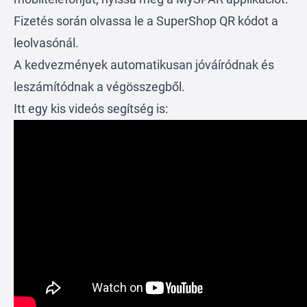
Fizetés során olvassa le a SuperShop QR kódot a
leolvasónál.
A kedvezmények automatikusan jóváíródnak és
leszámítódnak a végösszegből.
Itt egy kis videós segítség is: