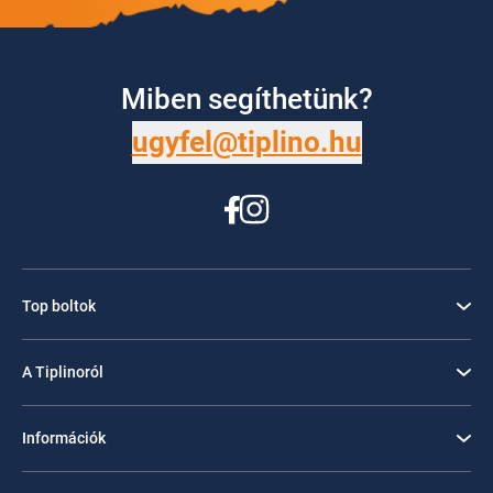
Miben segíthetünk?
ugyfel@tiplino.hu
Top boltok
A Tiplinoról
Információk