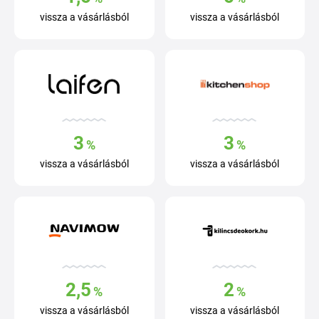
vissza a vásárlásból
vissza a vásárlásból
3
3
%
%
vissza a vásárlásból
vissza a vásárlásból
2,5
2
%
%
vissza a vásárlásból
vissza a vásárlásból