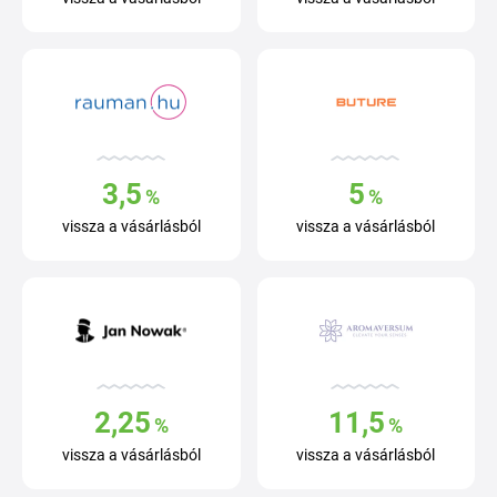
3,5
5
%
%
vissza a vásárlásból
vissza a vásárlásból
2,25
11,5
%
%
vissza a vásárlásból
vissza a vásárlásból