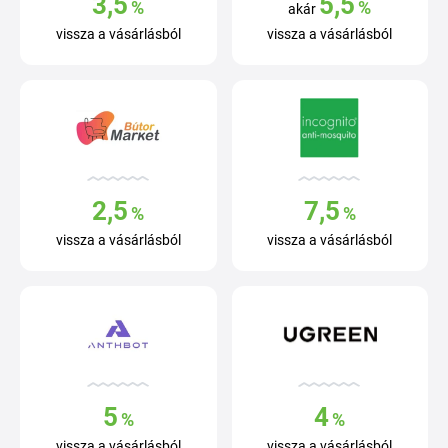
3,5
5,5
%
%
akár
vissza a vásárlásból
vissza a vásárlásból
2,5
7,5
%
%
vissza a vásárlásból
vissza a vásárlásból
5
4
%
%
vissza a vásárlásból
vissza a vásárlásból