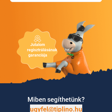
Jutalom
regisztrálásának
garanciája
Miben segíthetünk?
ugyfel@tiplino.hu