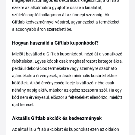
meglepetéscsomagok és dekorációs kiegészítők, a Giftlab
ezekre az alkalmakra gyűjtötte össze a kínálatát,
születésnaptól ballagáson át az ünnepi szezonig. Aki
Giftlab kedvezménnyel vásárol, ugyanezeket a termékeket
alacsonyabb áron szerezheti be.
Hogyan használd a Giftlab kuponkódot?
Mielőtt beváltod a Giftlab kuponkódot, nézd át a vonatkozó
feltételeket. Egyes kódok csak meghatározott kategóriákra,
például dekorációs termékekre vagy személyre szabható
ajándékokra érvényesek, mások minimális kosárértékhez
kötöttek. A kód érvényességi ideje is változó: néha csak
néhány napig aktív, máskor az egész szezonra szól. Ha egy
kód nem érvényesül, először a feltételeket ellenőrizd, mielőtt
újat keresel.
Aktuális Giftlab akciók és kedvezmények
Az aktuális Giftlab akciókat és kuponokat ezen az oldalon