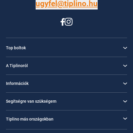
ugyfel@tiplino.hu
Top boltok
A Tiplinoról
Információk
Segítségre van szükségem
Tiplino más országokban