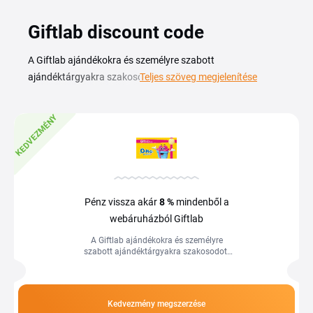
Giftlab discount code
A Giftlab ajándékokra és személyre szabott
ajándéktárgyakra szakosodott webáruház, Giftlab
Teljes szöveg megjelenítése
kuponkóddal kedvezményesebben rendelheted meg a
kiválasztott darabokat. A kínálatban egyedi ajándékötletek,
KEDVEZMÉNY
dekorációs tárgyak és különleges alkalmakra szánt
meglepetések sorakoznak, így könnyen találsz ajándékot
szülinapra, névnapra vagy az ünnepekre. Ezen az oldalon
összegyűjtöttük az aktuális Giftlab kuponokat és akciókat,
hogy a rendelés előtt gyorsan átnézhesd a lehetőségeket. A
Pénz vissza akár
8 %
mindenből a
kedvezménykódot a kosárban add meg, és máris
webáruházból Giftlab
alacsonyabb áron juthatsz hozzá a választott ajándékhoz.
A Giftlab ajándékokra és személyre
szabott ajándéktárgyakra szakosodott
webáruház, Giftlab kuponkóddal
kedvezményesebben rendelheted meg
a...
Kedvezmény megszerzése