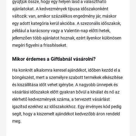
gyűjtjük össze, hogy egy helyen lásd a választható
ajánlatokat. A kedvezmények típusa időszakonként
változik: van, amikor százalékos engedmény jár, máskor
egy adott kategória kerül akcióba. A szezonális időszakok,
például a karácsony vagy a Valentin-nap előtti hetek,
jellemzően több ajánlatot hoznak, ezért ilyenkor különösen
megéri figyelni a frissítéseket.
Mikor érdemes a Giftlabnál vásárolni?
Ha konkrét alkalomra keresel ajándékot, időben kezdd el a
böngészést, mert a személyre szabott termékek elkészítése
és kiszállítása időt vehet igénybe. A nagyobb ünnepek és
vásárlási időszakok előtt gyakran bővül a kínálat és nő az
elérhető kedvezmények száma, a tervezett vásárlást
igazítsd ezekhez az időszakokhoz. Egy érvényes kód pedig
segít, hogy a kiszemelt ajándékot kedvezőbb áron rendeld
meg.