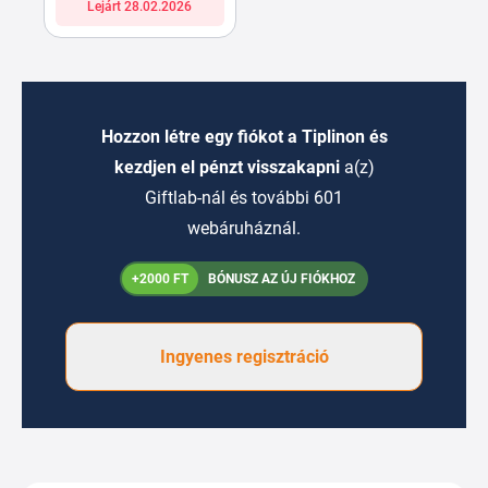
Lejárt 28.02.2026
Hozzon létre egy fiókot a Tiplinon és
kezdjen el pénzt visszakapni
a(z)
Giftlab-nál és további 601
webáruháznál.
+2000 FT
BÓNUSZ AZ ÚJ FIÓKHOZ
Ingyenes regisztráció