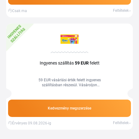
Feltételek
Csak ma
I
N
G
Y
E
E
S
S
Z
Á
L
L
Í
T
Á
N
S
Ingyenes szállítás
59 EUR
felett
59 EUR vásárlási érték felett ingyenes
szállításban részesül. Vásároljon
kedvezően a Tiplinoval.
Kedvezmény megszerzése
Feltételek
Érvényes 09.08.2026-ig