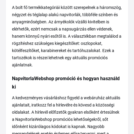
A bolt fő termékkategóriái között szerepelnek a háromszög,
négyzet és téglalap alakú napvitorlák, többféle színben és
anyagminőségben. Az árnyékolók vízálló kivitelben is
elérhetők, ezért nemcsak a napsugárzás ellen védenek,
hanem könnyű nyári esőtől is. A választékban megtalálod a
rögzítéshez szükséges kiegészítőket: oszlopokat,
kötélfeszítőket, karabinereket és tartóhuzalokat. Ezek a
tartozékok is részei lehetnek egy aktuális promóciós
ajánlatnak.
NapvitorlaWebshop promóció és hogyan használd
ki
A kedvezményes vásárláshoz figyeld a webáruház aktuális
ajánlatait, iratkozz fel a hírlevélre és kövesd a közösségi
oldalakat. A hírlevél előfizetők gyakran elsőként értesülnek
a NapvitorlaWebshop promóciós lehetőségekről, sőt
időnként kizárólagos kódokat is kapnak. Nagyobb
megrendelések esetén érdemes előre tervezni, mert a