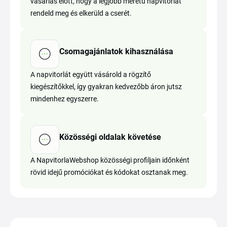
vásárlás előtt, hogy a legjobb méretű napvitorlát
rendeld meg és elkerüld a cserét.
Csomagajánlatok kihasználása
A napvitorlát együtt vásárold a rögzítő
kiegészítőkkel, így gyakran kedvezőbb áron jutsz
mindenhez egyszerre.
Közösségi oldalak követése
A NapvitorlaWebshop közösségi profiljain időnként
rövid idejű promóciókat és kódokat osztanak meg.