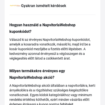
Gyakran ismételt kérdések
Hogyan használd a NapvitorlaWebshop
kuponkódot?
Válaszd ki az érvényes NapvitorlaWebshop kuponkódot,
amelyik a kosaradra vonatkozik, másold ki, majd írd be a
kosár kuponkód mezőjébe a fizetés előtti lépésben. A
kedvezmény azonnal érvényesül a végösszegen és a
véglegesítés előtt látod a csökkentett árat.
Milyen termékekre érvényes egy
NapvitorlaWebshop akció?
A NapvitorlaWebshop akciói általában a napvitorlákra, kerti
árnyékolókra és a rögzítéshez szükséges kiegészítőkre
vonatkoznak. Egyes kódok kategóriákhoz vagy minimum
rendelési értékhez köthetők, ezért minden vásárlás előtt
érdemes átolvasni a kupon pontos feltételeit.