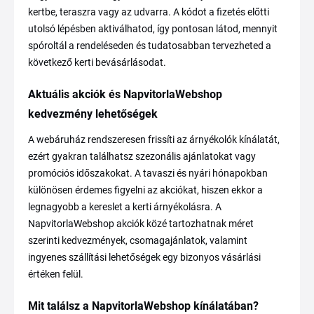
kertbe, teraszra vagy az udvarra. A kódot a fizetés előtti
utolsó lépésben aktiválhatod, így pontosan látod, mennyit
spóroltál a rendeléseden és tudatosabban tervezheted a
következő kerti bevásárlásodat.
Aktuális akciók és NapvitorlaWebshop
kedvezmény lehetőségek
A webáruház rendszeresen frissíti az árnyékolók kínálatát,
ezért gyakran találhatsz szezonális ajánlatokat vagy
promóciós időszakokat. A tavaszi és nyári hónapokban
különösen érdemes figyelni az akciókat, hiszen ekkor a
legnagyobb a kereslet a kerti árnyékolásra. A
NapvitorlaWebshop akciók közé tartozhatnak méret
szerinti kedvezmények, csomagajánlatok, valamint
ingyenes szállítási lehetőségek egy bizonyos vásárlási
értéken felül.
Mit találsz a NapvitorlaWebshop kínálatában?