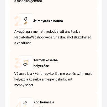
a másolás gombra.
Átirányítás a boltba
A vágólapra mentett kódoddal átirányítunk a
NapvitorlaWebshop webáruházba, ahol elkezdheted
a vásárlást.
Termék kosárba
helyezése
Válaszd ki a kívánt napvitorlát, méretet és színt, majd
helyezd a kosárba a megrendelni kívánt
mennyiséget.
Kód beírása a