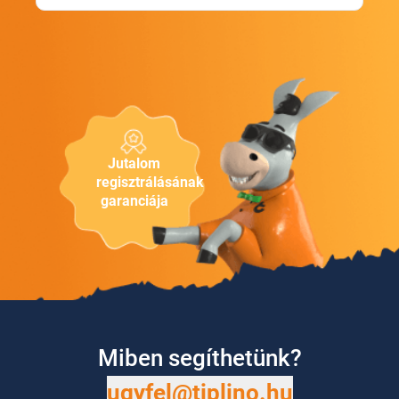
Jutalom
regisztrálásának
garanciája
Miben segíthetünk?
ugyfel@tiplino.hu