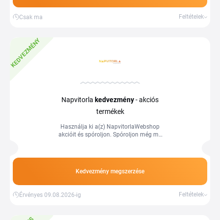
Feltételek
Csak ma
KEDVEZMÉNY
Napvitorla
kedvezmény
- akciós
termékek
Használja ki a(z) NapvitorlaWebshop
akcióit és spóroljon. Spóroljon még ma
a Tiplinoval.
Kedvezmény megszerzése
Feltételek
Érvényes 09.08.2026-ig