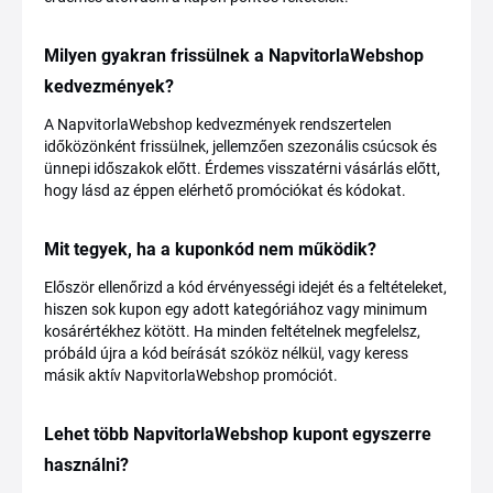
Milyen gyakran frissülnek a NapvitorlaWebshop
kedvezmények?
A NapvitorlaWebshop kedvezmények rendszertelen
időközönként frissülnek, jellemzően szezonális csúcsok és
ünnepi időszakok előtt. Érdemes visszatérni vásárlás előtt,
hogy lásd az éppen elérhető promóciókat és kódokat.
Mit tegyek, ha a kuponkód nem működik?
Először ellenőrizd a kód érvényességi idejét és a feltételeket,
hiszen sok kupon egy adott kategóriához vagy minimum
kosárértékhez kötött. Ha minden feltételnek megfelelsz,
próbáld újra a kód beírását szóköz nélkül, vagy keress
másik aktív NapvitorlaWebshop promóciót.
Lehet több NapvitorlaWebshop kupont egyszerre
használni?