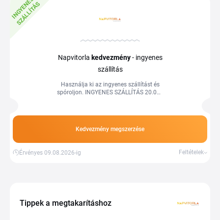
I
N
G
Y
E
E
S
S
Z
Á
L
L
Í
T
Á
N
S
Napvitorla
kedvezmény
- ingyenes
szállítás
Használja ki az ingyenes szállítást és
spóroljon. INGYENES SZÁLLÍTÁS 20.000
FT FELETTI RENDELÉS ESETÉN.
Kedvezmény megszerzése
Feltételek
Érvényes 09.08.2026-ig
Tippek a megtakarításhoz