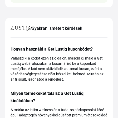
Gyakran ismételt kérdések
Hogyan használd a Get Lustiq kuponkódot?
Válaszd ki a kódot ezen az oldalon, másold ki, majd a Get
Lustiq webáruházában a kosárnál írd be a kuponkód
mezőjébe. A kód nem aktiválódik automatikusan, ezért a
vásárlás véglegesítése előtt kézzel kell beírnod. Miután az
ár frissült, leadhatod a rendelést.
Milyen termékeket találsz a Get Lustiq
kínálatában?
A márka az intim wellness és a tudatos párkapcsolat köré
épül: adaptogén növényekkel dúsított prémium étcsokoládé