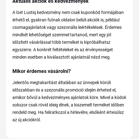
Aktuális akciók és kedvezmények
A Get Lustiq kedvezmény nem csak kuponkód formájában
érhető el, gyakran futnak oldalon belüli akciók is, például
csomagajánlatok vagy szezonális leértékelések. Érdemes
mindkét lehetőséget szemmel tartanod, mert egy jól
időzített vásárlással több terméket is kipróbálhatsz
egyszerre. A konkrét feltételeket és az érvényességet
minden esetben a kiválasztott ajánlatnál nézd meg.
Mikor érdemes vásárolni?
Jelentős megtakarítást általában az ünnepek körüli
időszakban és a szezonális promóció idején érheted el,
amikor bővül a kedvezményes ajánlatok köre. Mivel a kódok
sokszor csak rövid ideig élnek, a kiszemelt terméket időben
rendeld meg. Ha feliratkozol a hírlevélre, elsőként értesülsz
az új akciókról.