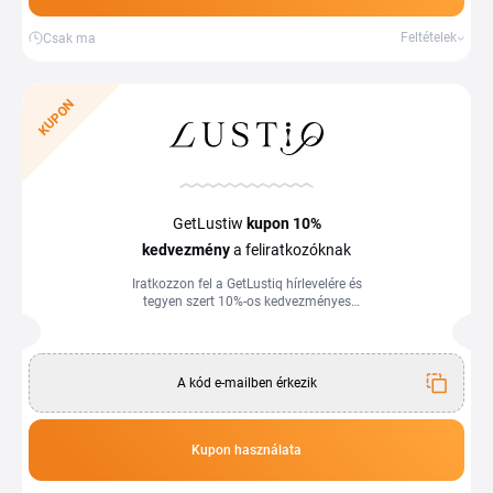
Feltételek
Csak ma
KUPON
GetLustiw
kupon
10%
kedvezmény
a feliratkozóknak
Iratkozzon fel a GetLustiq hírlevelére és
tegyen szert 10%-os kedvezményes
kuponra. A kupon a megadott e-mail
címre érkezik.
A kód e-mailben érkezik
Kupon használata