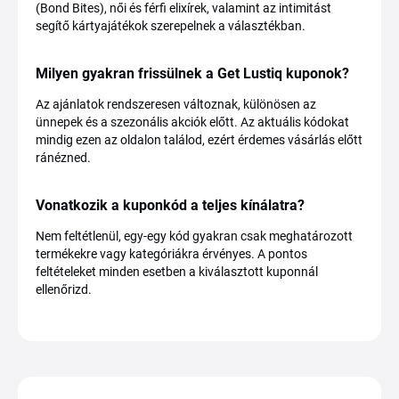
(Bond Bites), női és férfi elixírek, valamint az intimitást
segítő kártyajátékok szerepelnek a választékban.
Milyen gyakran frissülnek a Get Lustiq kuponok?
Az ajánlatok rendszeresen változnak, különösen az
ünnepek és a szezonális akciók előtt. Az aktuális kódokat
mindig ezen az oldalon találod, ezért érdemes vásárlás előtt
ránézned.
Vonatkozik a kuponkód a teljes kínálatra?
Nem feltétlenül, egy-egy kód gyakran csak meghatározott
termékekre vagy kategóriákra érvényes. A pontos
feltételeket minden esetben a kiválasztott kuponnál
ellenőrizd.