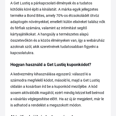
A Get Lustiq a párkapcsolati élmények és a tudatos
kötődés köré építi a kínálatát. A márka egyik jellegzetes
terméke a Bond Bites, amely 70%-os étcsokoládét ötvöz
adaptogén növényekkel, emellett külön elixíreket találsz nők
és férfiak számára, valamint az intimitást segítő
kártyajátékokat. A hangsúly a természetes alapú
összetevőkön és a közös élményeken van, így a webáruház
azoknak szól, akik szeretnének tudatosabban figyelni a
kapcsolatukra.
Hogyan használd a Get Lustiq kuponkódot?
A kedvezmény kihasználása egyszerű: válaszd ki a
számodra megfelelő kódot, másold ki, majd a Get Lustiq
oldalán a kosárban írd be a kuponkód mezőjébe. A kód
sosem aktiválódik magától, ezért mindig kézzel kell beírnod
a vásárlás véglegesítése előtt. Ha az új ár megjelent, már le
is adhatod a rendelést a megszokott módon.