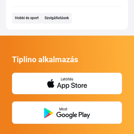
Hobbi és sport
Szolgáltatások
Tiplino alkalmazás
Letöltés
Most