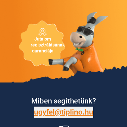
Jutalom
regisztrálásának
garanciája
Miben segíthetünk?
ugyfel@tiplino.hu