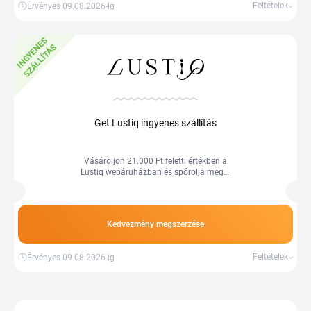
Feltételek
Érvényes 09.08.2026-ig
I
N
G
Y
E
E
S
S
Z
Á
L
L
Í
T
Á
N
S
Get Lustiq ingyenes szállítás
Vásároljon 21.000 Ft feletti értékben a
Lustiq webáruházban és spórolja meg a
szállítási költséget. A feltételek
változhatnak, több információ a
webáruházban.
Kedvezmény megszerzése
Feltételek
Érvényes 09.08.2026-ig