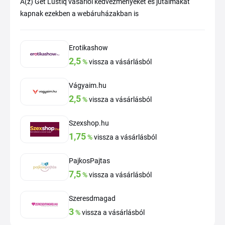
A(z) Get Lustiq vásárlói kedvezményeket és jutalmakat
kapnak ezekben a webáruházakban is
Erotikashow
2,5
%
vissza a vásárlásból
Vágyaim.hu
2,5
%
vissza a vásárlásból
Szexshop.hu
1,75
%
vissza a vásárlásból
PajkosPajtas
7,5
%
vissza a vásárlásból
Szeresdmagad
3
%
vissza a vásárlásból