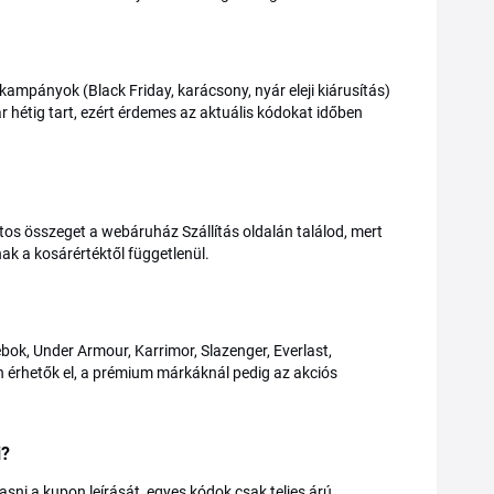
ampányok (Black Friday, karácsony, nyár eleji kiárusítás)
r hétig tart, ezért érdemes az aktuális kódokat időben
tos összeget a webáruház Szállítás oldalán találod, mert
ak a kosárértéktől függetlenül.
ok, Under Armour, Karrimor, Slazenger, Everlast,
 érhetők el, a prémium márkáknál pedig az akciós
i?
asni a kupon leírását, egyes kódok csak teljes árú