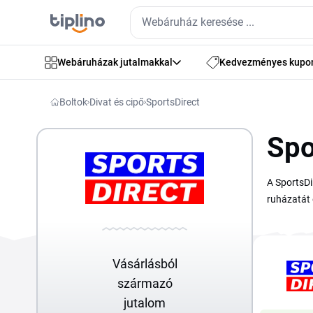
Webáruházak jutalmakkal
Kedvezményes kupo
Boltok
Divat és cipő
SportsDirect
Spo
A SportsDi
ruházatát 
megtalálja
kínálatábó
a kosarad 
Vásárlásból
Kuponkód m
származó
jutalom