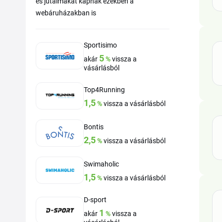
és jutalmakat kapnak ezekben a
webáruházakban is
Sportisimo
5
akár
%
vissza a
vásárlásból
Top4Running
1,5
%
vissza a vásárlásból
Bontis
2,5
%
vissza a vásárlásból
Swimaholic
1,5
%
vissza a vásárlásból
D-sport
1
akár
%
vissza a