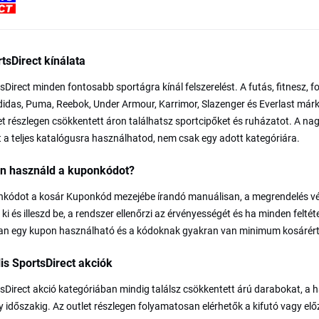
tsDirect kínálata
sDirect minden fontosabb sportágra kínál felszerelést. A futás, fitnesz, f
didas, Puma, Reebok, Under Armour, Karrimor, Slazenger és Everlast márkák
et részlegen csökkentett áron találhatsz sportcipőket és ruházatot. A na
t a teljes katalógusra használhatod, nem csak egy adott kategóriára.
n használd a kuponkódot?
kódot a kosár Kuponkód mezejébe írandó manuálisan, a megrendelés végle
ki és illeszd be, a rendszer ellenőrzi az érvényességét és ha minden feltét
ban egy kupon használható és a kódoknak gyakran van minimum kosárér
is SportsDirect akciók
sDirect akció kategóriában mindig találsz csökkentett árú darabokat, a ha
időszakig. Az outlet részlegen folyamatosan elérhetők a kifutó vagy el