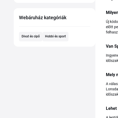
Milyen
Webáruház kategóriák
Új kódo
előtt p
felhasz
Divat és cipő
Hobbi és sport
Van Sp
Ingyene
időszak
Mely m
A válas
Lonsdal
idősza
Lehet 
A legtö