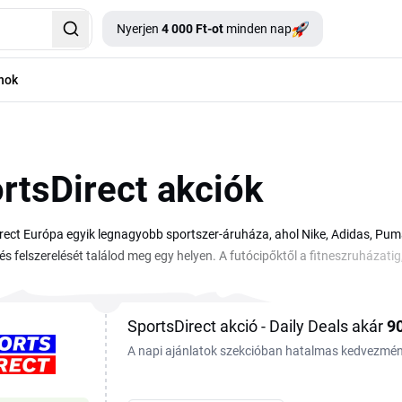
Nyerjen
4 000 Ft-ot
minden nap
nok
rtsDirect akciók
rect Európa egyik legnagyobb sportszer-áruháza, ahol Nike, Adidas, Pum
és felszerelését találod meg egy helyen. A futócipőktől a fitneszruházati
 itt a számára megfelelő terméket. Az aktuális SportsDirect kupon segít
l. A SportsDirect rendszeresen tart szezonális akciókat és outlet kiárus
tartalmához érvényes SportsDirect promóciós kód társul, a megtakarítás 
SportsDirect akció - Daily Deals akár
9
ezejébe írhatod be a fizetés véglegesítése előtt.
A napi ajánlatok szekcióban hatalmas kedvezmén