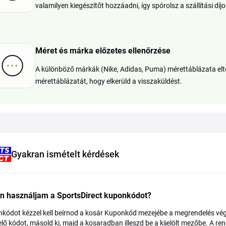
valamilyen kiegészítőt hozzáadni, így spórolsz a szállítási dí
Méret és márka előzetes ellenőrzése
A különböző márkák (Nike, Adidas, Puma) mérettáblázata elté
mérettáblázatát, hogy elkerüld a visszaküldést.
Gyakran ismételt kérdések
n használjam a SportsDirect kuponkódot?
kódot kézzel kell beírnod a kosár Kuponkód mezejébe a megrendelés végle
lő kódot, másold ki, majd a kosaradban illeszd be a kijelölt mezőbe. A ren