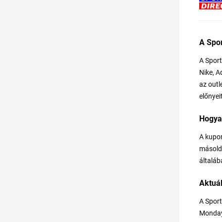
A Spor
A Sport
Nike, A
az outl
előnyei
Hogya
A kupon
másold 
általá
Aktuál
A Sport
Monday 