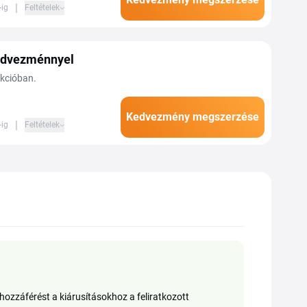
|
-ig
Feltételek
dvezménnyel
ekcióban.
Kedvezmény megszerzése
|
-ig
Feltételek
ozzáférést a kiárusításokhoz a feliratkozott