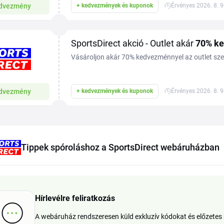
dvezmény
+ kedvezmények és kuponok
Érvényes 2026. 8. 9
SportsDirect akció - Outlet akár
70%
ke
Vásároljon akár 70% kedvezménnyel az outlet sz
dvezmény
+ kedvezmények és kuponok
Érvényes 2026. 8. 9
Tippek spóroláshoz a SportsDirect webáruházban
Hírlevélre feliratkozás
A webáruház rendszeresen küld exkluzív kódokat és előzetes h