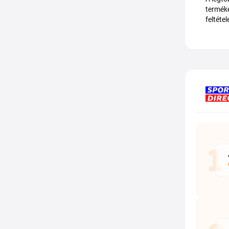
terméke
feltéte