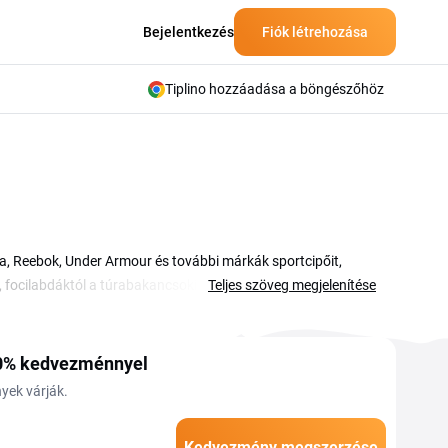
Bejelentkezés
Fiók létrehozása
Tiplino hozzáadása a böngészőhöz
a, Reebok, Under Armour és további márkák sportcipőit,
g, focilabdáktól a túrabakancsokig minden sportoló
Teljes szöveg megjelenítése
ségével olcsóbban vásárolhatsz a webáruház teljes
ításokat, ahol a márkás darabok ára jelentősen csökkenhet. Ha
tovább nőhet. A kódokat ezen az oldalon találod és a kosár
0%
kedvezménnyel
yek várják.
Kedvezmény megszerzése