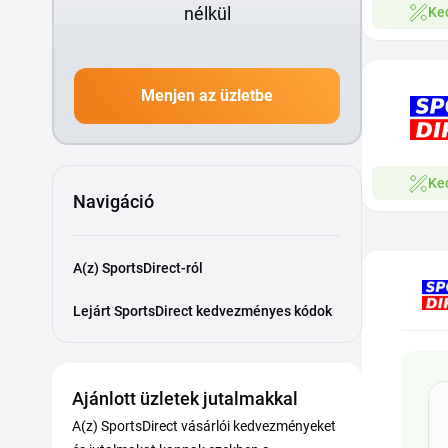
nélkül
Ke
Menjen az üzletbe
Ke
Navigáció
A(z) SportsDirect-ról
Lejárt SportsDirect kedvezményes kódok
Ajánlott üzletek jutalmakkal
A(z) SportsDirect vásárlói kedvezményeket