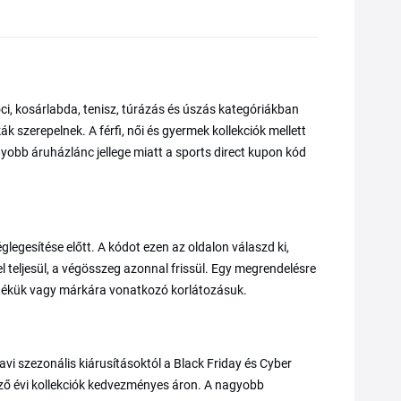
oci, kosárlabda, tenisz, túrázás és úszás kategóriákban
 szerepelnek. A férfi, női és gyermek kollekciók mellett
gyobb áruházlánc jellege miatt a sports direct kupon kód
gesítése előtt. A kódot ezen az oldalon válaszd ki,
el teljesül, a végösszeg azonnal frissül. Egy megrendelésre
tékük vagy márkára vonatkozó korlátozásuk.
vi szezonális kiárusításoktól a Black Friday és Cyber
őző évi kollekciók kedvezményes áron. A nagyobb