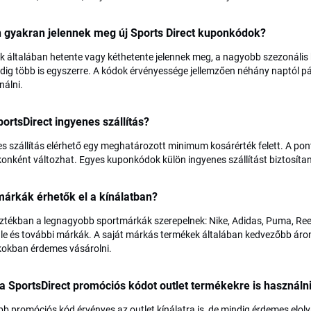
 gyakran jelennek meg új Sports Direct kuponkódok?
k általában hetente vagy kéthetente jelennek meg, a nagyobb szezonális k
edig több is egyszerre. A kódok érvényessége jellemzően néhány naptól pá
nálni.
ortsDirect ingyenes szállítás?
s szállítás elérhető egy meghatározott minimum kosárérték felett. A pon
onként változhat. Egyes kuponkódok külön ingyenes szállítást biztosítan
árkák érhetők el a kínálatban?
ztékban a legnagyobb sportmárkák szerepelnek: Nike, Adidas, Puma, Reeb
e és további márkák. A saját márkás termékek általában kedvezőbb áron
kokban érdemes vásárolni.
a SportsDirect promóciós kódot outlet termékekre is használn
bb promóciós kód érvényes az outlet kínálatra is, de mindig érdemes elolv