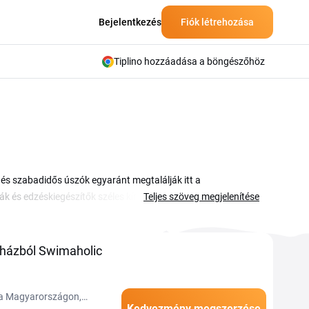
Bejelentkezés
Fiók létrehozása
Tiplino hozzáadása a böngészőhöz
s szabadidős úszók egyaránt megtalálják itt a
 és edzéskiegészítők széles kínálatából válogathatsz. A
Teljes szöveg megjelenítése
ozzá a kiválasztott darabokhoz. Az üzlet kínálatában
kra és termékcsoportokra fókuszálva. Edzéshez, versenyre
z elérhető Swimaholic kupon és akciós ajánlatokat, hogy egy
házból Swimaholic
za Magyarországon,
Kedvezmény megszerzése