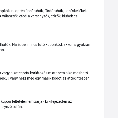
sapkák, neoprén úszóruhák, fürdőruhák, edzéskellékek
 választék lefedi a versenyzők, edzők, klubok és
álhatók. Ha éppen nincs futó kuponkód, akkor is gyakran
ban.
rték vagy a kategória-korlátozás miatt nem alkalmazható.
nélkül, vagy nézz meg egy másik kódot az áttekintésben.
pon feltételei nem zárják ki kifejezetten az
helyezés után.