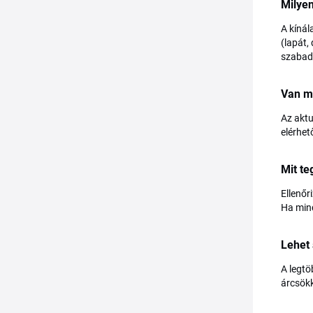
Milyen
A kínál
(lapát,
szabadi
Van m
Az aktu
elérhet
Mit t
Ellenőr
Ha mind
Lehet 
A legtö
árcsökk