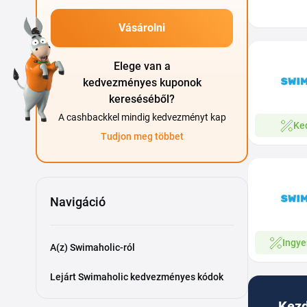
Vásárolni
Elege van a
kedvezményes kuponok
kereséséből?
A cashbackkel mindig kedvezményt kap
Ke
Tudjon meg többet
Navigáció
Ingye
A(z) Swimaholic-ról
Lejárt Swimaholic kedvezményes kódok
Kezd