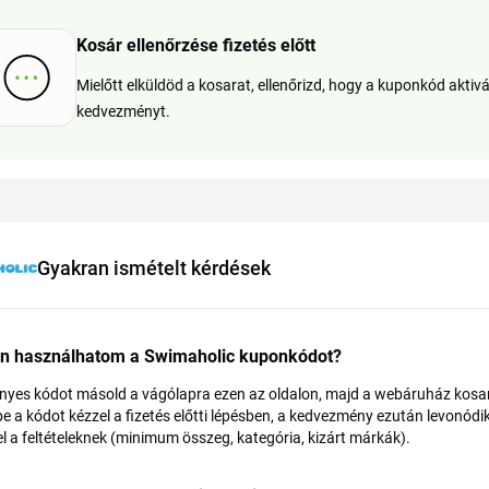
Kosár ellenőrzése fizetés előtt
Mielőtt elküldöd a kosarat, ellenőrizd, hogy a kuponkód akti
kedvezményt.
Gyakran ismételt kérdések
n használhatom a Swimaholic kuponkódot?
nyes kódot másold a vágólapra ezen az oldalon, majd a webáruház kosar
 be a kódot kézzel a fizetés előtti lépésben, a kedvezmény ezután levonód
l a feltételeknek (minimum összeg, kategória, kizárt márkák).