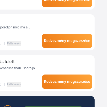
lálják itt a
 spóroljon még ma a
Kedvezmény megszerzése
|
ig
Feltételek
s felett
a webáruházban. Spóroljon
Kedvezmény megszerzése
|
ig
Feltételek