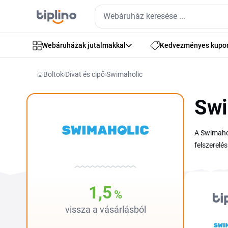
Webáruházak jutalmakkal
Kedvezményes kupo
Boltok
Divat és cipő
Swimaholic
Swi
A Swimahol
felszerelé
Swimaholic
elsősorban
vagy nyara
1,5
%
helyen lás
vissza a vásárlásból