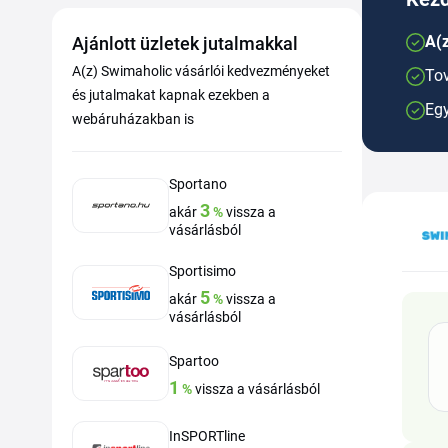
A(z
Ajánlott üzletek jutalmakkal
A(z) Swimaholic vásárlói kedvezményeket
Tov
és jutalmakat kapnak ezekben a
Egy
webáruházakban is
Sportano
3
akár
%
vissza a
vásárlásból
Sportisimo
5
akár
%
vissza a
vásárlásból
Spartoo
1
%
vissza a vásárlásból
InSPORTline