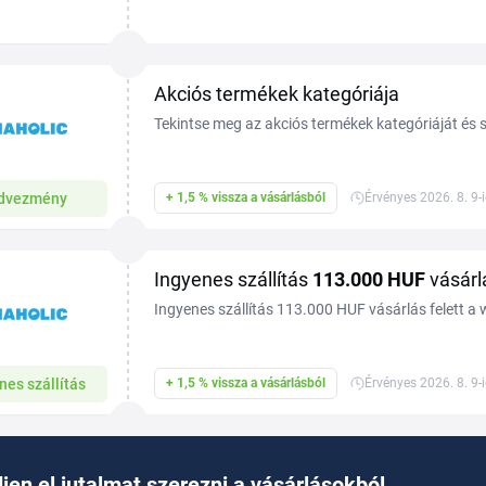
versenyúszók és szabadidős úszók egyaránt megta
felszerelésüket....
Akciós termékek kategóriája
Tekintse meg az akciós termékek kategóriáját és
Tiplinoval.
dvezmény
+ 1,5 % vissza a vásárlásból
Érvényes 2026. 8. 9-
Ingyenes szállítás
113.000 HUF
vásárlá
Ingyenes szállítás 113.000 HUF vásárlás felett 
még ma a Tiplinoval.
nes szállítás
+ 1,5 % vissza a vásárlásból
Érvényes 2026. 8. 9-
jen el jutalmat szerezni a vásárlásokból