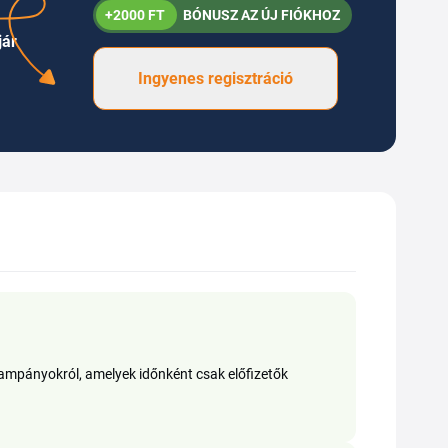
+2000 FT
BÓNUSZ AZ ÚJ FIÓKHOZ
jár
Ingyenes regisztráció
s kampányokról, amelyek időnként csak előfizetők