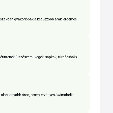
időszakban gyakoribbak a kedvezőbb árak, érdemes
 érintenek (úszószemüvegek, sapkák, fürdőruhák).
ést alacsonyabb áron, amely érvényes Swimaholic