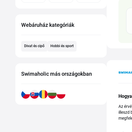
Webáruház kategóriák
Divat és cipő
Hobbi és sport
Swimaholic más országokban
Hogya
Az érvé
illeszd
megfele