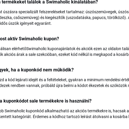
 termékeket találok a Swimaholic kínálatában?
at úszásra specializált felszereléseket tartalmaz: úszószemüvegek, úszó
 deszka, csőszemüveg) és kiegészítők (uszodatáska, papucs, törölköző). A
dős úszók igényeit egyaránt.
ost aktív Swimaholic kupon?
álisan elérhetőSwimaholic kuponajánlatok és akciók ezen az oldalon tal
ők akciós árak a sale szekcióban, ezeket kód nélkül is megkapod a kosár
egyek, ha a kuponkód nem működik?
izd a kód lejárati idejét és a feltételeket, gyakran a minimum rendelési é
ezek rendben vannak, próbáld újra beírni a kódot ékezetek és szóközök 
a kuponkódot sale termékekre is használni?
bb Swimaholic kuponkód alkalmazható az akciós termékekre is, hacsak a ku
entett kategóriát. Érdemes a kódhoz tartozó leírást átolvasni a kosárba 