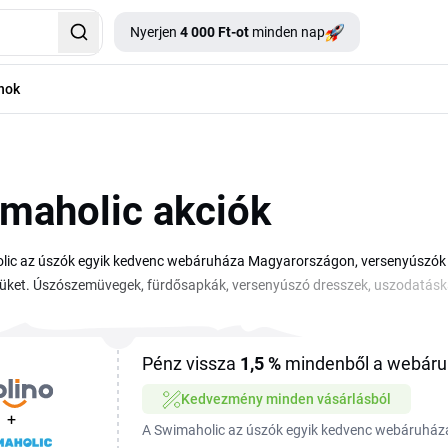
Nyerjen
4 000 Ft-ot
minden nap
nok
maholic akciók
ic az úszók egyik kedvenc webáruháza Magyarországon, versenyúszók é
süket. Úszószemüvegek, fürdősapkák, versenyúszó dresszek, uszodatáskák
 kuponkód vagy szezonális akció segítségével kedvezőbb áron juthatsz h
 árcsökkentések és kategóriás ajánlatok érhetők el, kollekciókra, márká
láshoz keresel medencés kiegészítőket? Ezen az oldalon összegyűjtjük a
Pénz vissza
1,5 %
mindenből a webáru
d, mire spórolhatsz.
Kedvezmény minden vásárlásból
+
A Swimaholic az úszók egyik kedvenc webáruhá