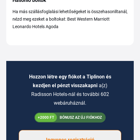
Hasonló boltok
Ha más szállásfoglalási lehetőségeket is összehasonlítanál,
nézd meg ezeket a boltokat: Best Western Marriott
Leonardo Hotels Agoda
Hozzon létre egy fiókot a Tiplinon és
kezdjen el pénzt visszakapni
a(z)
Radisson Hotels-nál és további 602
webáruháznál.
+2000 FT
BÓNUSZ AZ ÚJ FIÓKHOZ
Ingyenes regisztráció