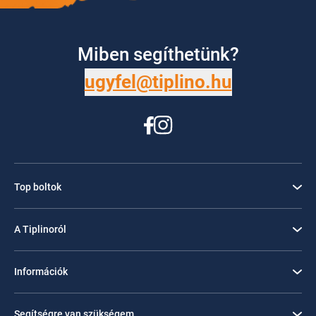
Miben segíthetünk?
ugyfel@tiplino.hu
Top boltok
A Tiplinoról
Információk
Segítségre van szükségem