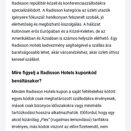
Radisson repülőtér-közeli és konferenciaszállodákra
specializálódott. A Radisson kategória az üzleti utazók
igényeire fókuszál: hatékonyan felszerelt szobák, jó
elérhetőség és megbízható kiszolgálás. A hálózat
különösen erős Európában és a Közel-Keleten, de az
Amerikákban és Ázsiában is számos helyszín elérhető. Egy
Radisson Hotels kedvezmény segítségével a szállás ára
barátságosabb lehet, akár városnézéshez, akár üzleti úthoz
keresel szállást.
Mire figyelj a Radisson Hotels kuponkód
beváltásakor?
Minden Radisson Hotels kupon a saját feltételeihez kötött:
egyes kódok csak meghatározott szállodákra érvényesek,
mások csak bizonyos időszakokra vagy minimális
tartózkodási hosszra alkalmazhatók. Előfordul, hogy egy
akció kizárólag „Flex" (rugalmas lemondású) tarifákra
érvényes, más kódok viszont az előre fizeteendő, nem