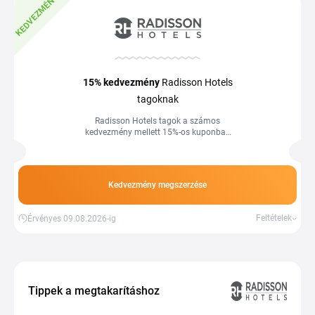
KEDVEZMÉNY
15%
kedvezmény
Radisson Hotels
tagoknak
Radisson Hotels tagok a számos
kedvezmény mellett 15%-os kuponban
is részesülnek.
Kedvezmény megszerzése
Feltételek
Érvényes 09.08.2026-ig
Tippek a megtakarításhoz