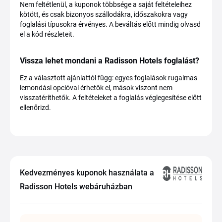
Nem feltétlenül, a kuponok többsége a saját feltételeihez
kötött, és csak bizonyos szállodákra, időszakokra vagy
foglalási típusokra érvényes. A beváltás előtt mindig olvasd
el a kód részleteit.
Vissza lehet mondani a Radisson Hotels foglalást?
Ez a választott ajánlattól függ: egyes foglalások rugalmas
lemondási opcióval érhetők el, mások viszont nem
visszatéríthetők. A feltételeket a foglalás véglegesítése előtt
ellenőrizd.
Kedvezményes kuponok használata a
Radisson Hotels webáruházban