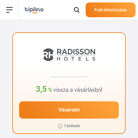
Fiók létrehozása
3,5
%
vissza a vásárlásból
Vásárolni
Feltételek