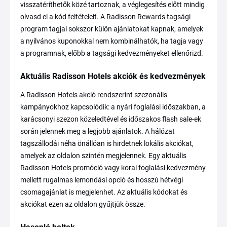
visszatéríthetők közé tartoznak, a véglegesítés előtt mindig
olvasd el a kód feltételeit. A Radisson Rewards tagsági
program tagjai sokszor külön ajánlatokat kapnak, amelyek
a nyilvános kuponokkal nem kombinálhatók, ha tagja vagy
a programnak, előbb a tagsági kedvezményeket ellenőrizd.
Aktuális Radisson Hotels akciók és kedvezmények
A Radisson Hotels akció rendszerint szezonális
kampányokhoz kapcsolódik: a nyári foglalási időszakban, a
karácsonyi szezon közeledtével és időszakos flash sale-ek
során jelennek meg a legjobb ajánlatok. A hálózat
tagszállodái néha önállóan is hirdetnek lokális akciókat,
amelyek az oldalon szintén megjelennek. Egy aktuális
Radisson Hotels promóció vagy korai foglalási kedvezmény
mellett rugalmas lemondási opció és hosszú hétvégi
csomagajánlat is megjelenhet. Az aktuális kódokat és
akciókat ezen az oldalon gyűjtjük össze.