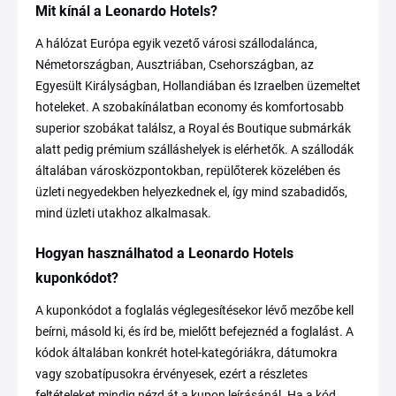
Mit kínál a Leonardo Hotels?
A hálózat Európa egyik vezető városi szállodalánca,
Németországban, Ausztriában, Csehországban, az
Egyesült Királyságban, Hollandiában és Izraelben üzemeltet
hoteleket. A szobakínálatban economy és komfortosabb
superior szobákat találsz, a Royal és Boutique submárkák
alatt pedig prémium szálláshelyek is elérhetők. A szállodák
általában városközpontokban, repülőterek közelében és
üzleti negyedekben helyezkednek el, így mind szabadidős,
mind üzleti utakhoz alkalmasak.
Hogyan használhatod a Leonardo Hotels
kuponkódot?
A kuponkódot a foglalás véglegesítésekor lévő mezőbe kell
beírni, másold ki, és írd be, mielőtt befejeznéd a foglalást. A
kódok általában konkrét hotel-kategóriákra, dátumokra
vagy szobatípusokra érvényesek, ezért a részletes
feltételeket mindig nézd át a kupon leírásánál. Ha a kód