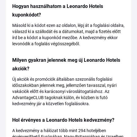
Hogyan használhatom a Leonardo Hotels
kuponkódot?
Másold ki a kódot ezen az oldalon, lépj át a foglalási oldalra,
válaszd ki a szállodát és a dátumokat, majd a fizetés előtt
írd be a kódot a kuponkód mezőbe. A kedvezmény ekkor
levonódik a foglalás végösszegéből.
Milyen gyakran jelennek meg új Leonardo Hotels
akciók?
Új akciók és promóciók általában szezonális foglalási
időszakokban jelennek meg, jellemzően tavasszal, nyári
vakációk előtt és karácsonyi városlátogatáshoz. Az
AdvantageCLUB tagoknak külön, év közben is futó
kedvezmény jár a közvetlen foglalásokra.
Hol érvényes a Leonardo Hotels kedvezmény?
A kedvezmény a hálózat több mint 294 hoteljében
érvényesíthető Európában, Nagy-Britanniában és Izraelben.