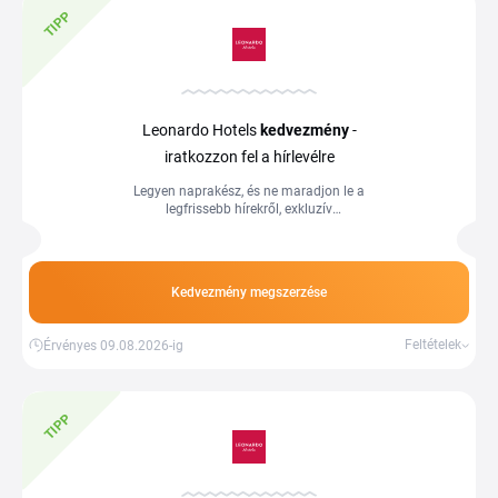
TIPP
Leonardo Hotels
kedvezmény
-
iratkozzon fel a hírlevélre
Legyen naprakész, és ne maradjon le a
legfrissebb hírekről, exkluzív
ajánlatokról, különleges eseményekről,
valamint vadonatúj ingatlanokról és úti
célokról! Iratkozzon fel még ma, és a
Leonardo Hotels hírlevelét közvetlenül a
Kedvezmény megszerzése
postaládájába kapja meg.
Feltételek
Érvényes 09.08.2026-ig
TIPP