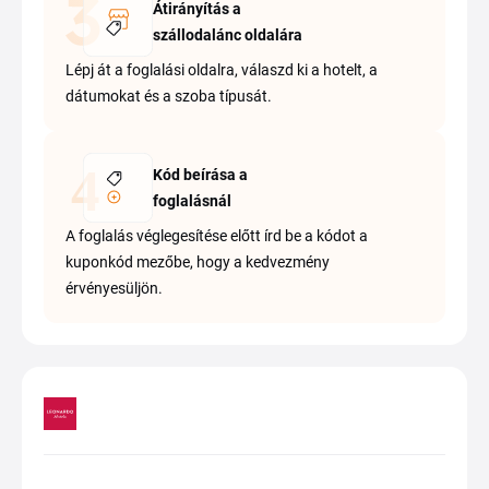
Átirányítás a
szállodalánc oldalára
Lépj át a foglalási oldalra, válaszd ki a hotelt, a
dátumokat és a szoba típusát.
Kód beírása a
foglalásnál
A foglalás véglegesítése előtt írd be a kódot a
kuponkód mezőbe, hogy a kedvezmény
érvényesüljön.