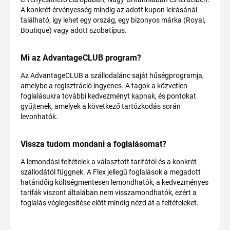
A konkrét érvényesség mindig az adott kupon leírásánál
található, így lehet egy ország, egy bizonyos márka (Royal,
Boutique) vagy adott szobatípus.
Mi az AdvantageCLUB program?
Az AdvantageCLUB a szállodalánc saját hűségprogramja,
amelybe a regisztráció ingyenes. A tagok a közvetlen
foglalásukra további kedvezményt kapnak, és pontokat
gyűjtenek, amelyek a következő tartózkodás során
levonhatók.
Vissza tudom mondani a foglalásomat?
A lemondási feltételek a választott tarifától és a konkrét
szállodától függnek. A Flex jellegű foglalások a megadott
határidőig költségmentesen lemondhatók, a kedvezményes
tarifák viszont általában nem visszamondhatók, ezért a
foglalás véglegesítése előtt mindig nézd át a feltételeket.