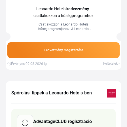
Leonardo Hotels
kedvezmény
-
csatlakozzon a hűségprogramhoz
Csatlakozzon a Leonardo Hotels
hűségprogramjához. A Leonardo
AdvantageCLUB ingyenes tagságával
extra kedvezményeket, ingyenes
éjszakákat és különleges ajánlatokat
érhet el.
Kedvezmény megszerzése
Feltételek
Érvényes 09.08.2026-ig
Spórolási tippek a Leonardo Hotels-ben
AdvantageCLUB regisztráció