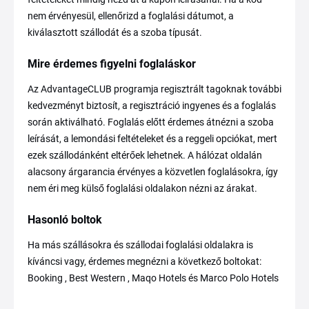
nem érvényesül, ellenőrizd a foglalási dátumot, a
kiválasztott szállodát és a szoba típusát.
Mire érdemes figyelni foglaláskor
Az AdvantageCLUB programja regisztrált tagoknak további
kedvezményt biztosít, a regisztráció ingyenes és a foglalás
során aktiválható. Foglalás előtt érdemes átnézni a szoba
leírását, a lemondási feltételeket és a reggeli opciókat, mert
ezek szállodánként eltérőek lehetnek. A hálózat oldalán
alacsony árgarancia érvényes a közvetlen foglalásokra, így
nem éri meg külső foglalási oldalakon nézni az árakat.
Hasonló boltok
Ha más szállásokra és szállodai foglalási oldalakra is
kíváncsi vagy, érdemes megnézni a következő boltokat:
Booking , Best Western , Maqo Hotels és Marco Polo Hotels