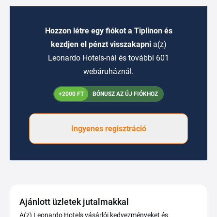
Hozzon létre egy fiókot a Tiplinon és
kezdjen el pénzt visszakapni
a(z)
Leonardo Hotels-nál és további 601
webáruháznál.
+2000 FT
BÓNUSZ AZ ÚJ FIÓKHOZ
Ingyenes regisztráció
Ajánlott üzletek jutalmakkal
A(z) Leonardo Hotels vásárlói kedvezményeket és