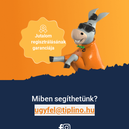
Jutalom
regisztrálásának
garanciája
Miben segíthetünk?
ugyfel@tiplino.hu