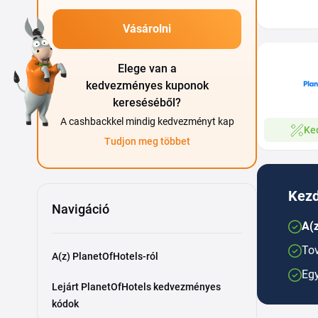
Vásárolni
Elege van a
kedvezményes kuponok
kereséséből?
A cashbackkel mindig kedvezményt kap
Ke
Tudjon meg többet
Kezd
Navigáció
A(z
Tov
A(z) PlanetOfHotels-ról
Egy
Lejárt PlanetOfHotels kedvezményes
kódok