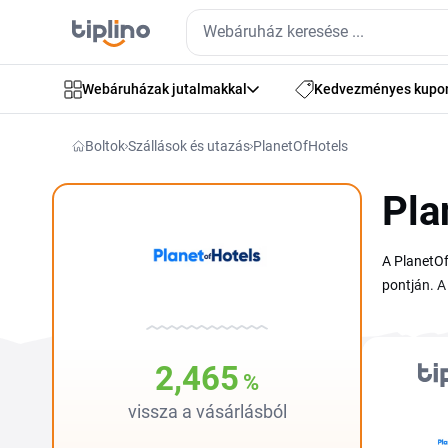
Webáruházak jutalmakkal
Kedvezményes kupo
Boltok
Szállások és utazás
PlanetOfHotels
Pla
A PlanetOf
pontján. A
folyamat u
követheted
városlátog
2,465
%
érdemes a 
vissza a vásárlásból