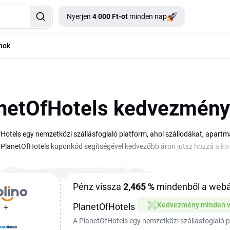
Nyerjen
4 000 Ft-ot
minden nap
nok
netOfHotels kedvezmén
Hotels egy nemzetközi szállásfoglaló platform, ahol szállodákat, apart
 PlanetOfHotels kuponkód segítségével kedvezőbb áron jutsz hozzá a kivá
tolsó lépésében írod be a megfelelő mezőbe. Egy fiókkal kezelheted a f
 az aktuális ajánlatokat. A platform több százezer szálláshelyet kínál Euró
atásra egyaránt. Az aktuális PlanetOfHotels kuponok és akciók ezen az ol
Pénz vissza
2,465 %
mindenből a webá
foglalás előtt ellenőrizni a feltételeket. A PlanetOfHotels kedvezmény a l
Kedvezmény minden v
PlanetOfHotels
+
A PlanetOfHotels egy nemzetközi szállásfoglaló p