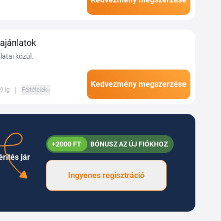
alhatsz a világ szinte
 ajánlatok
atai közül.
Kedvezmény megszerzése
|
9-ig
Feltételek
+2000 FT
BÓNUSZ AZ ÚJ FIÓKHOZ
rítés jár
Ingyenes regisztráció