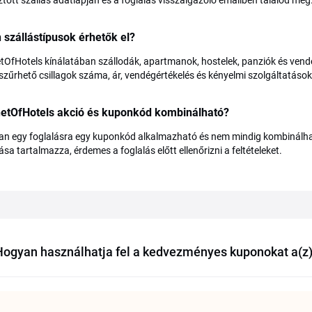
ztott szállás adatlapján és a foglalás visszaigazoló emailben találod meg
 szállástípusok érhetők el?
tOfHotels kínálatában szállodák, apartmanok, hostelek, panziók és vendé
szűrhető csillagok száma, ár, vendégértékelés és kényelmi szolgáltatások 
netOfHotels akció és kuponkód kombinálható?
an egy foglalásra egy kuponkód alkalmazható és nem mindig kombinálható 
rása tartalmazza, érdemes a foglalás előtt ellenőrizni a feltételeket.
Hogyan használhatja fel a kedvezményes kuponokat a(z