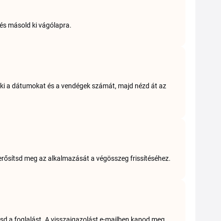
és másold ki vágólapra.
d ki a dátumokat és a vendégek számát, majd nézd át az
erősítsd meg az alkalmazását a végösszeg frissítéséhez.
sítsd a foglalást. A visszaigazolást e-mailben kapod meg.