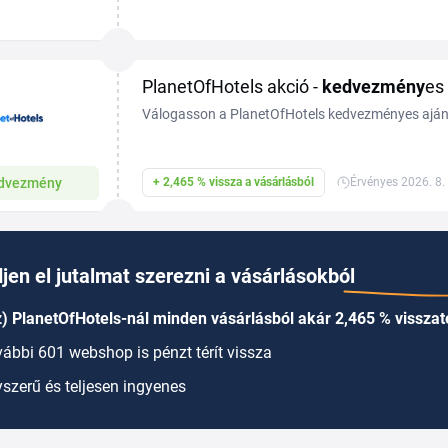
szállodákat, apartmanokat és vendégházakat fogl
minden pontján....
PlanetOfHotels akció -
kedvezmény
es
Válogasson a PlanetOfHotels kedvezményes ajánl
dvezmény
+ 2,465 % vissza a vásárlásból
Érvényes 2026. 8. 
jen el jutalmat szerezni a vásárlásokból
) PlanetOfHotels-nál minden vásárlásból akár 2,465 % visszaté
ábbi 601 webshop is pénzt térít vissza
szerű és teljesen ingyenes