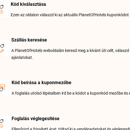
Kód kiválasztása
Ezen az oldalon válaszd ki az aktuális PlanetOfHotels kuponkódot 
Szállás keresése
A PlanetOfHotels weboldalán keresd meg a kívánt úti célt, válasz
ajánlatokat.
Kód beírása a kuponmezőbe
A foglalás utolsó lépésében írd be a kódot a kuponkód mezőbe és 
Foglalás véglegesítése
Ellenőrizd a frissített árat, töltsd ki a vendégadatokat és véglege