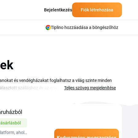
Bejelentkezés
Fiók létrehozása
Tiplino hozzáadása a böngészőhöz
yek
manokat és vendégházakat foglalhatsz a világ szinte minden
lasztott szálláshoz és az érvényes kódot a foglalási
Teljes szöveg megjelenítése
oglalásaidat, módosíthatod a dátumokat és nyomon
pától Ázsiáig, családi nyaralásra, üzleti útra és
dalon érhetők el, az ajánlatok időben korlátozottak, ezért
ruházból
egtöbb úti célra alkalmazható.
ásárlásból
latform, ahol
Kedvezmény megszerzése