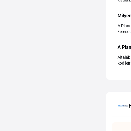
kiválas
Milyen
A Plane
kereső 
A Pla
Általáb
kód leí