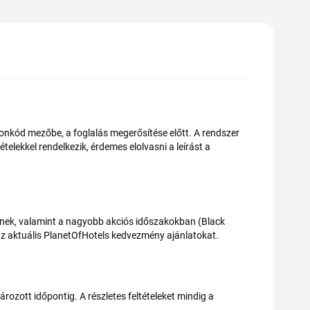
onkód mezőbe, a foglalás megerősítése előtt. A rendszer
elekkel rendelkezik, érdemes elolvasni a leírást a
ülnek, valamint a nagyobb akciós időszakokban (Black
 az aktuális PlanetOfHotels kedvezmény ajánlatokat.
rozott időpontig. A részletes feltételeket mindig a