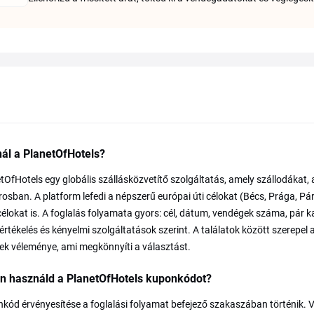
nál a PlanetOfHotels?
tOfHotels egy globális szállásközvetítő szolgáltatás, amely szállodákat
rosban. A platform lefedi a népszerű európai úti célokat (Bécs, Prága, Pá
célokat is. A foglalás folyamata gyors: cél, dátum, vendégek száma, pár ka
rtékelés és kényelmi szolgáltatások szerint. A találatok között szerepel a 
k véleménye, ami megkönnyíti a választást.
n használd a PlanetOfHotels kuponkódot?
kód érvényesítése a foglalási folyamat befejező szakaszában történik. Vál