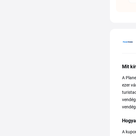
Mit kí
A Plane
ezer vá
turista
vendégé
vendége
Hogya
A kupon