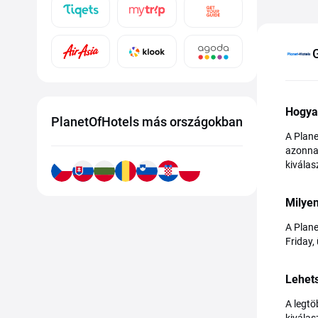
Hogya
PlanetOfHotels más országokban
A Plane
azonnal
kiválas
Milye
A Plane
Friday,
Lehet
A legtö