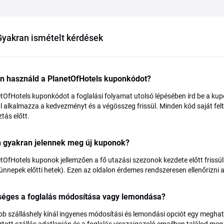
Gyakran ismételt kérdések
n használd a PlanetOfHotels kuponkódot?
tOfHotels kuponkódot a foglalási folyamat utolsó lépésében írd be a kup
 alkalmazza a kedvezményt és a végösszeg frissül. Minden kód saját feltét
ztás előtt.
n gyakran jelennek meg új kuponok?
tOfHotels kuponok jellemzően a fő utazási szezonok kezdete előtt friss
 ünnepek előtti hetek). Ezen az oldalon érdemes rendszeresen ellenőrizni
séges a foglalás módosítása vagy lemondása?
bb szálláshely kínál ingyenes módosítási és lemondási opciót egy meghatá