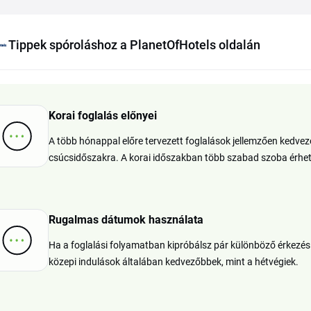
Tippek spóroláshoz a PlanetOfHotels oldalán
Korai foglalás előnyei
A több hónappal előre tervezett foglalások jellemzően kedvezőb
csúcsidőszakra. A korai időszakban több szabad szoba érhető
Rugalmas dátumok használata
Ha a foglalási folyamatban kipróbálsz pár különböző érkezési
közepi indulások általában kedvezőbbek, mint a hétvégiek.