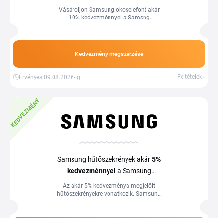
okostelefonokra
Vásároljon Samsung okoselefont akár
10% kedvezménnyel a Samsng
webáruházban. Több információ az
áruház oldalán.
Kedvezmény megszerzése
Feltételek
Érvényes 09.08.2026-ig
KEDVEZMÉNY
Samsung hűtőszekrények akár
5%
kedvezménnyel
a Samsung
webáruházban
Az akár 5% kedvezménya megjelölt
hűtőszekrényekre vonatkozik. Samsung
kupon nem szükséges. Több információ
a webáruházban.