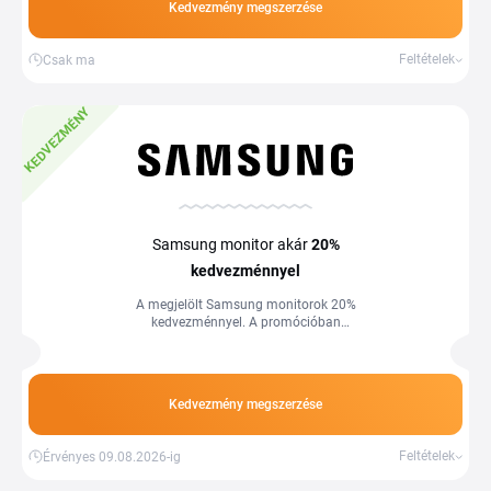
Kedvezmény megszerzése
Feltételek
Csak ma
KEDVEZMÉNY
Samsung monitor akár
20%
kedvezménnyel
A megjelölt Samsung monitorok 20%
kedvezménnyel. A promócióban
résztvevő termékek listája
folyamatosan változik ahogy a
kedvezmény mértéke is. Több
információ a webáruházban.
Kedvezmény megszerzése
Feltételek
Érvényes 09.08.2026-ig