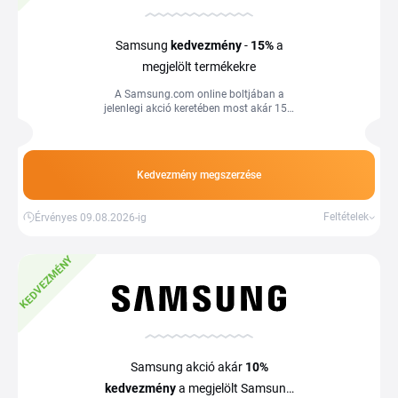
Samsung
kedvezmény
-
15%
a
megjelölt termékekre
A Samsung.com online boltjában a
jelenlegi akció keretében most akár 15%
kedvezménnyel vásárolhatja meg a
kiválasztott termékeket. Vásároljon
kedvező árakon a Tiplino cashback
portál segítségével és kuponjaival.
Kedvezmény megszerzése
Feltételek
Érvényes 09.08.2026-ig
KEDVEZMÉNY
Samsung akció akár
10%
kedvezmény
a megjelölt Samsung