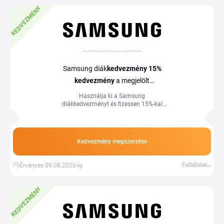
KEDVEZMÉNY
Samsung diák
kedvezmény
15%
kedvezmény
a megjelölt
termékekre
Használja ki a Samsung
diákkedvezményt és fizessen 15%-kal
kevesebbet. A megjelölt termékekre
vonatkozik, diákigazolvány szükséges.
Kedvezmény megszerzése
Feltételek
Érvényes 09.08.2026-ig
KEDVEZMÉNY