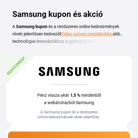
Samsung kupon és akció
A
Samsung kupon
és a rendszeres online kedvezmények
révén jelentősen kedvezőbb áron juthat hozzá a legújabb
Teljes szöveg megjelenítése
technológiai innovációkhoz a gyártó hivatalos
webáruházában. Legyen szó a legmodernebb Samsung
Galaxy okostelefonokról, nagy felbontású QLED
KEDVEZMÉNY
televíziókról vagy intelligens háztartási gépekről, a
webshopban közvetlen forrásból kínál garanciális és
megbízható megoldásokat. A vásárlás során érdemes
kihasználni a készülékbeszámítási programokat és az
exkluzív online ajánlatokat, amelyekkel tovább
Pénz vissza akár
1,5 %
mindenből
csökkenthető a végösszeg. Ne felejtse el a rendelését a
a webáruházból Samsung
Tiplino.hu oldaláról indítani, hogy a kuponos
A Samsung kupon és a rendszeres
kedvezményeken felül a pénzvisszatérítést is igénybe
online kedvezmények révén jelentősen
kedvezőbb áron juthat hozzá a legújabb
vehesse.
technológiai...