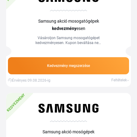
Samsung akció mosogatógépek
kedvezmény
esen
Vásároljon Samsung mosogatógépet
kedvezményesen. Kupon beváltása nem
szükséges, csak a megjelölt termékekre
vonatkozik.
Kedvezmény megszerzése
Feltételek
Érvényes 09.08.2026-ig
KEDVEZMÉNY
Samsung akció mosógépek