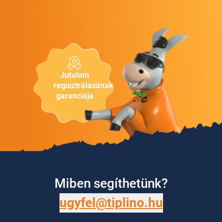
Jutalom
regisztrálásának
garanciája
Miben segíthetünk?
ugyfel@tiplino.hu