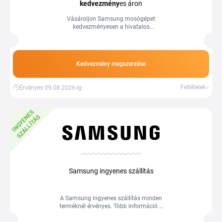
kedvezmény
es áron
Vásároljon Samsung mosógépet
kedvezményesen a hivatalos
webshopban. Több információ a
webáruházban.
Kedvezmény megszerzése
Feltételek
Érvényes 09.08.2026-ig
I
N
G
Y
E
E
S
S
Z
Á
L
L
Í
T
Á
N
S
Samsung ingyenes szállítás
A Samsung ingyenes szállítás minden
terméknél érvényes. Több információ a
webáruházban.