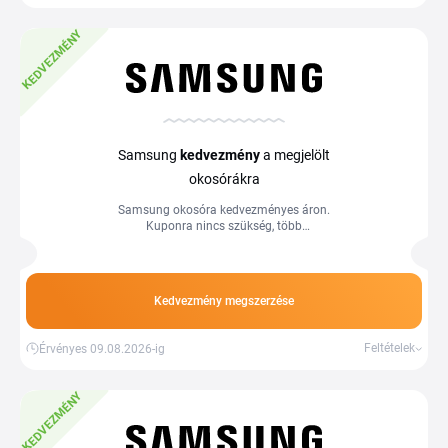
KEDVEZMÉNY
Samsung
kedvezmény
a megjelölt
okosórákra
Samsung okosóra kedvezményes áron.
Kuponra nincs szükség, több
információ a webáruházban.
Kedvezmény megszerzése
Feltételek
Érvényes 09.08.2026-ig
KEDVEZMÉNY