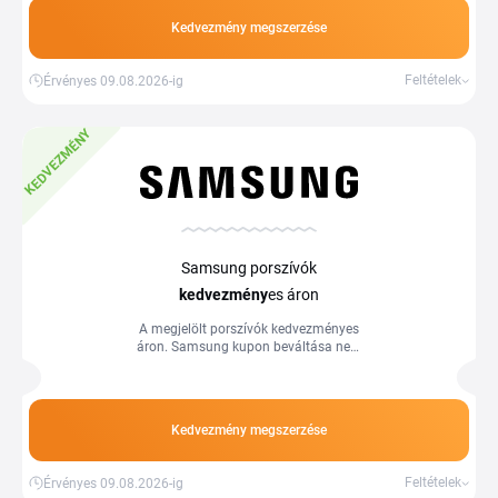
Kedvezmény megszerzése
Feltételek
Érvényes 09.08.2026-ig
KEDVEZMÉNY
Samsung porszívók
kedvezmény
es áron
A megjelölt porszívók kedvezményes
áron. Samsung kupon beváltása nem
szükséges. Több információ a
webáruházban.
Kedvezmény megszerzése
Feltételek
Érvényes 09.08.2026-ig