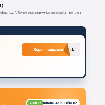
1)
házhoz. A Tiplino segítségével így garantáltan mindig a
Kupon megszerzése
zik
2000 Ft
BÓNUSZ AZ ÚJ FIÓKHOZ