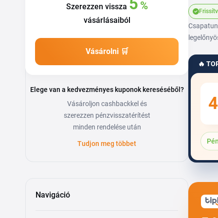
5
%
Szerezzen vissza
Frissít
vásárlásaiból
Csapatunk
legelőnyö
Vásárolni 🛒
🔥 TO
Elege van a kedvezményes kuponok kereséséből?
4
Vásároljon cashbackkel és
szerezzen pénzvisszatérítést
minden rendelése után
Pén
Tudjon meg többet
Navigáció