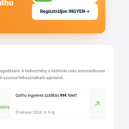
athu
Regisztráljon INGYEN
 megadására. A kedvezmény a kattintás után automatikusan
hát azonnal felhasználható ajánlatok.
Qathu ingyenes szállítás
99€
felett
mény
Érvényes 2026. 8. 9-ig