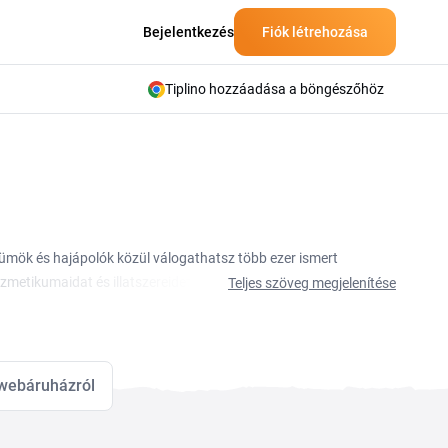
Bejelentkezés
Fiók létrehozása
Tiplino hozzáadása a böngészőhöz
ümök és hajápolók közül válogathatsz több ezer ismert
tikumaidat és illatszereidet, legyen szó arcápolásról
Teljes szöveg megjelenítése
tók. Másold ki a kódot, és írd be a kosár megfelelő
atsz a bőrápolón, a sminken és a hajápoláson is.
webáruházról