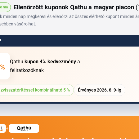
Ellenőrzött kuponok Qathu a magyar piacon
(
ve ma
 minden nap megkeresi és ellenőrzi az összes elérhető kupont minden áru
sebben vásárolhat.
P
Qathu
kupon
4%
kedvezmény
a
%
feliratkozóknak
zvisszatérítéssel kombinálható 5 %
Érvényes 2026. 8. 9-ig
+