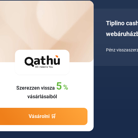
Tiplino cas
webáruház
Pénz visszaszerz
5
%
Szerezzen vissza
vásárlásaiból
Vásárolni 🛒