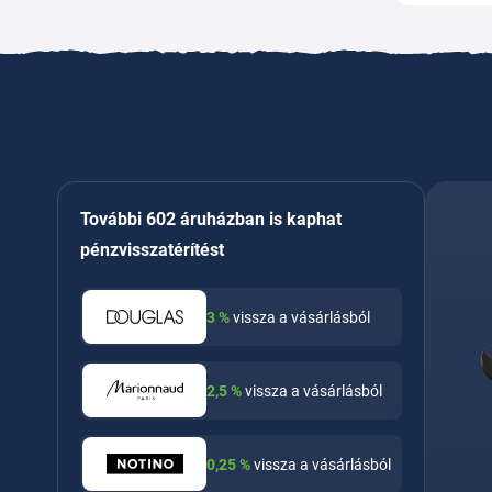
További 602 áruházban is kaphat
pénzvisszatérítést
3
%
vissza a vásárlásból
2,5
%
vissza a vásárlásból
0,25
%
vissza a vásárlásból