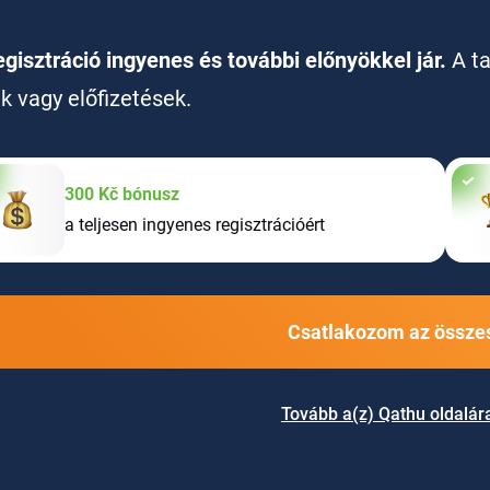
egisztráció ingyenes és további előnyökkel jár.
A t
ak vagy előfizetések.
300 Kč bónusz
a teljesen ingyenes regisztrációért
Csatlakozom az összes
Tovább a(z) Qathu oldalár