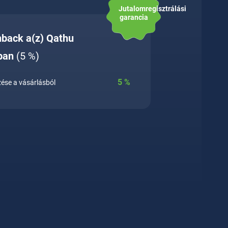
Jutalomregisztrálási
garancia
hback a(z) Qathu
ban
(5 %)
5
%
ése a vásárlásból