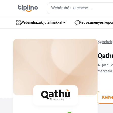
Webáruházak jutalmakkal
Kedvezményes kupo
Boltok
Qath
A Qathu o
márkától.
vagy egy 
mezejébe 
Kedve