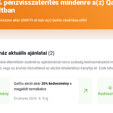
% pénzvisszatérítés mindenre a(z) Q
ltban
erezzen akár 2000 Ft-ot már a(z) Qathu vásárlása előtt
ház aktuális ajánlatai
(2)
kal ellentétben ezeknél az ajánlatoknál nincs szükség kedvezménykód
l, vagy az áruház közvetlenül az akciós kínálatához irányítja át. Ezek te
Qathu akció akár
20%
kedvezmény
a
🤩
megjelölt termékekre
mény
Kedvez
Érvényes 2026. 8. 9-ig