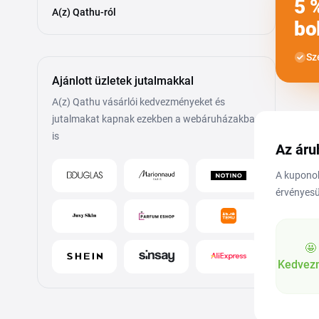
5 
A(z) Qathu-ról
bo
Sz
Ajánlott üzletek jutalmakkal
A(z) Qathu vásárlói kedvezményeket és
jutalmakat kapnak ezekben a webáruházakban
is
Az áru
A kuponok
érvényesü
🤩
Kedvez