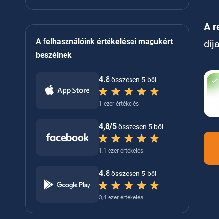
A r
A felhasználóink értékelései magukért
díj
beszélnek
4.8
összesen 5-ből
1 ezer értékelés
4,8/5
összesen 5-ből
1,1 ezer értékelés
4.8
összesen 5-ből
3,4 ezer értékelés