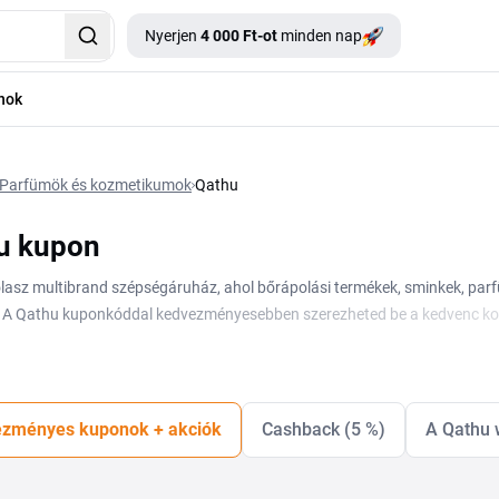
Nyerjen
4 000 Ft-ot
minden nap
nok
Parfümök és kozmetikumok
Qathu
u kupon
lasz multibrand szépségáruház, ahol bőrápolási termékek, sminkek, parf
 A Qathu kuponkóddal kedvezményesebben szerezheted be a kedvenc kozme
új parfümről. Az aktuális Qathu kuponok és akciók ezen az oldalon találha
a rendelés véglegesítése előtt, így minden szezonális vásárlásnál spórolh
zményes kuponok + akciók
Cashback (5 %)
A Qathu 