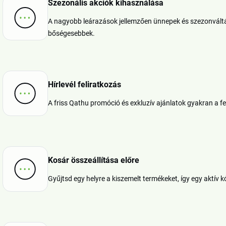
Szezonális akciók kihasználása
A nagyobb leárazások jellemzően ünnepek és szezonváltá
bőségesebbek.
Hírlevél feliratkozás
A friss Qathu promóció és exkluzív ajánlatok gyakran a f
Kosár összeállítása előre
Gyűjtsd egy helyre a kiszemelt termékeket, így egy aktív 