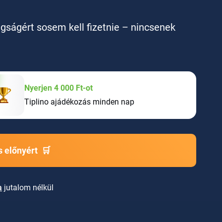
agságért sosem kell fizetnie – nincsenek
Nyerjen 4 000 Ft-ot
Tiplino ajádékozás minden nap
 előnyért
🛒
a
jutalom nélkül