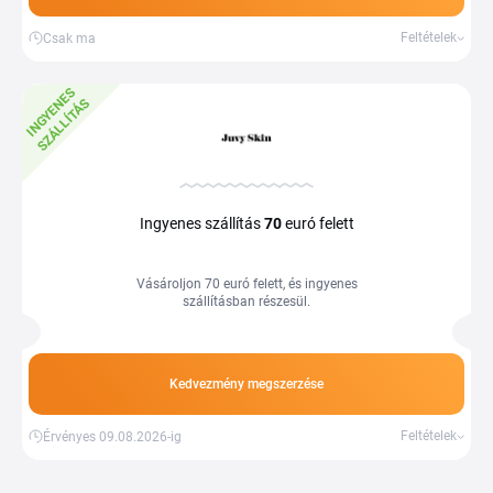
Feltételek
Csak ma
I
N
G
Y
E
E
S
S
Z
Á
L
L
Í
T
Á
N
S
Ingyenes szállítás
70
euró felett
Vásároljon 70 euró felett, és ingyenes
szállításban részesül.
Kedvezmény megszerzése
Feltételek
Érvényes 09.08.2026-ig