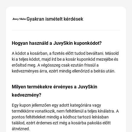
Gyakran ismételt kérdések
Hogyan használd a JuvySkin kuponkódot?
A kódot a kosárban, a fizetés előtt tudod beváltani. Másold
ki a teljes kódot, majd írd be a kosár kuponkód mezejébe és
erősítsd meg. A végösszeg csak ezután frissül a
kedvezményes árra, ezért mindig ellenőrizd a beírás után.
Milyen termékekre érvényes a JuvySkin
kedvezmény?
Egy kupon jellemzően egy adott kategóriára vagy
termékkörre vonatkozik, nem feltétlenül a teljes kínálatra. A
pontos feltételeket mindig a kódhoz tartozó leírásban
találod, ezért érdemes ezt még a kosárba pakolás előtt
átnézned.