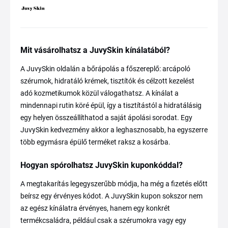
Mit vásárolhatsz a JuvySkin kínálatából?
A JuvySkin oldalán a bőrápolás a főszereplő: arcápoló
szérumok, hidratáló krémek, tisztítók és célzott kezelést
adó kozmetikumok közül válogathatsz. A kínálat a
mindennapi rutin köré épül, így a tisztítástól a hidratálásig
egy helyen összeállíthatod a saját ápolási sorodat. Egy
JuvySkin kedvezmény akkor a leghasznosabb, ha egyszerre
több egymásra épülő terméket raksz a kosárba.
Hogyan spórolhatsz JuvySkin kuponkóddal?
A megtakarítás legegyszerűbb módja, ha még a fizetés előtt
beírsz egy érvényes kódot. A JuvySkin kupon sokszor nem
az egész kínálatra érvényes, hanem egy konkrét
termékcsaládra, például csak a szérumokra vagy egy