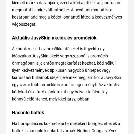
kiemelt márka darabjaira, ezért a kód alatti leírás pontosan
megmutatja, mire válthatod be. A beváltás manuális: a
kosárban add meg a kódot, onnantól látod a kedvezményes
végösszeget.
Aktuális JuvySkin akciók és promóciók
A kódok mellett az árcsökkentéseket is figyeld: egy
időszakos JuvySkin akció vagy szezonális promóció
önmagában is jelentős megtakarítást hozhat, kód nélkül.
Ilyen kedvezmények tipikusan nagyobb ünnepek vagy
kiárusítási hullámok idején jelennek meg, amikor a JuvySkin
egyszerre több termékkörre ad árengedményt. Az aktuális
kódokat és a futó ajánlatokat egy helyen találod, így
könnyű eldöntened, melyikkel jársz jobban.
Hasonló boltok
Ha bőrápolási és kozmetikai termékekért böngészel, ezek a
boltok is hasonló kínálattal várnak: Notino, Douglas, Yves