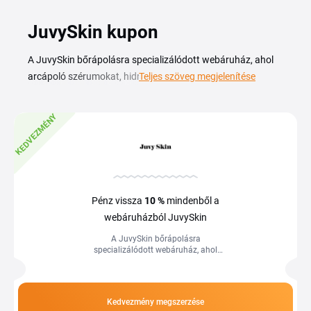
JuvySkin kupon
A JuvySkin bőrápolásra specializálódott webáruház, ahol
arcápoló szérumokat, hidratálókat és bőrmegújító
Teljes szöveg megjelenítése
kozmetikumokat találsz egy helyen. Egy aktuális JuvySkin
kuponkód segítségével kedvezményesebben szerezheted
KEDVEZMÉNY
be a napi rutinodhoz tartozó darabokat, legyen szó
tisztításról, hidratálásról vagy célzott ápolásról. Ezen az
oldalon gyűjtjük össze az érvényes kuponokat és akciókat,
így egyetlen áttekintésben látod, mivel spórolhatsz a
rendelésednél. A kódokat kézzel másolod be a kosár
Pénz vissza
10 %
mindenből a
megfelelő mezejébe a fizetés előtt, az ajánlatok pedig
webáruházból JuvySkin
folyamatosan változnak, ezért új rendelés előtt célszerű
A JuvySkin bőrápolásra
friss kódot keresni.
specializálódott webáruház, ahol
arcápoló szérumokat, hidratálókat és
bőrmegújító kozmetikumokat találsz
egy helyen. Egy...
Kedvezmény megszerzése