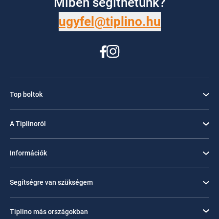
Miben segíthetünk?
ugyfel@tiplino.hu
Top boltok
A Tiplinoról
Információk
Segítségre van szükségem
Tiplino más országokban