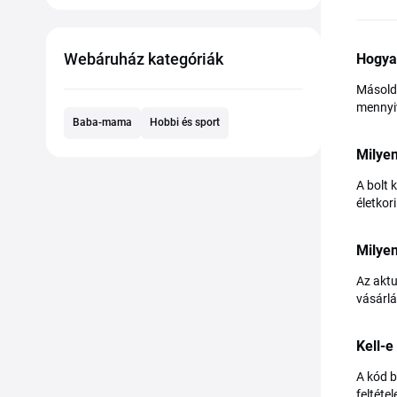
Webáruház kategóriák
Hogya
Másold 
mennyiv
Baba-mama
Hobbi és sport
Milyen
A bolt 
életkor
Milye
Az aktu
vásárlá
Kell-e
A kód b
feltéte