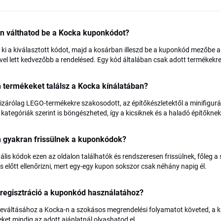
n válthatod be a Kocka kuponkódot?
ki a kiválasztott kódot, majd a kosárban illeszd be a kuponkód mezőbe a fi
el lett kedvezőbb a rendelésed. Egy kód általában csak adott termékekre 
 termékeket találsz a Kocka kínálatában?
kizárólag LEGO-termékekre szakosodott, az építőkészletektől a minifigurá
i kategóriák szerint is böngészheted, így a kicsiknek és a haladó építőkn
n gyakran frissülnek a kuponkódok?
ális kódok ezen az oldalon találhatók és rendszeresen frissülnek, főleg a
s előtt ellenőrizni, mert egy-egy kupon sokszor csak néhány napig él.
 regisztráció a kuponkód használatához?
eváltásához a Kocka-n a szokásos megrendelési folyamatot követed, a 
leket mindig az adott ajánlatnál olvashatod el.