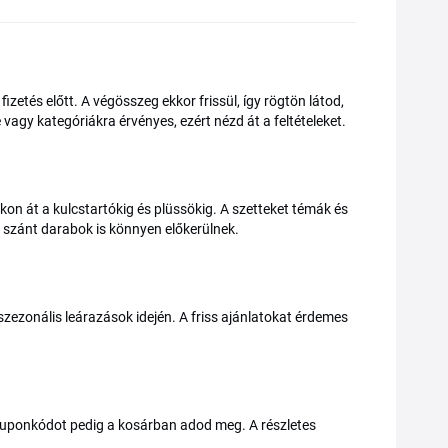
zetés előtt. A végösszeg ekkor frissül, így rögtön látod,
vagy kategóriákra érvényes, ezért nézd át a feltételeket.
kon át a kulcstartókig és plüssökig. A szetteket témák és
ek szánt darabok is könnyen előkerülnek.
 szezonális leárazások idején. A friss ajánlatokat érdemes
kuponkódot pedig a kosárban adod meg. A részletes