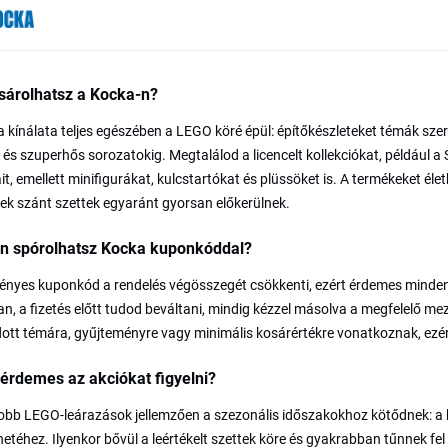
sárolhatsz a Kocka-n?
 kínálata teljes egészében a LEGO köré épül: építőkészleteket témák szeri
 és szuperhős sorozatokig. Megtalálod a licencelt kollekciókat, például a 
it, emellett minifigurákat, kulcstartókat és plüssöket is. A termékeket él
ek szánt szettek egyaránt gyorsan előkerülnek.
n spórolhatsz Kocka kuponkóddal?
ényes kuponkód a rendelés végösszegét csökkenti, ezért érdemes minden v
n, a fizetés előtt tudod beváltani, mindig kézzel másolva a megfelelő mez
ott témára, gyűjteményre vagy minimális kosárértékre vonatkoznak, ezért a
érdemes az akciókat figyelni?
bb LEGO-leárazások jellemzően a szezonális időszakokhoz kötődnek: a k
hetéhez. Ilyenkor bővül a leértékelt szettek köre és gyakrabban tűnnek fel ú