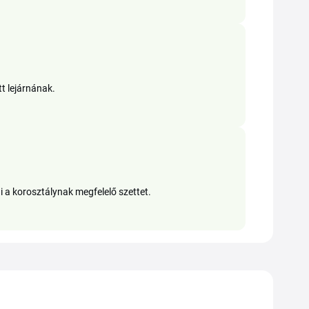
tt lejárnának.
i a korosztálynak megfelelő szettet.