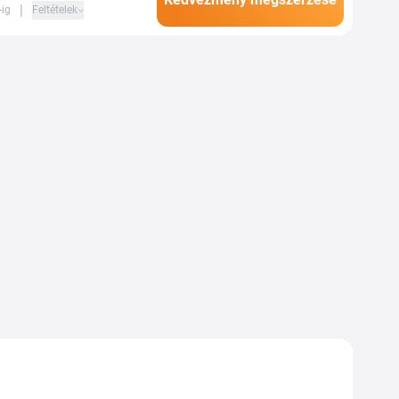
|
-ig
Feltételek