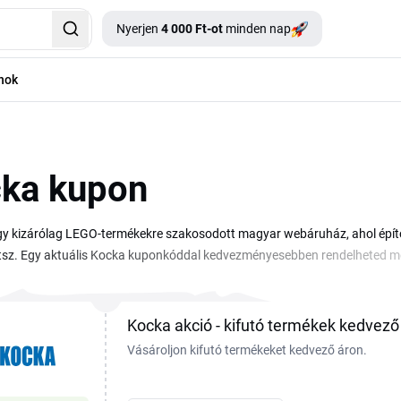
Nyerjen
4 000 Ft-ot
minden nap
nok
ka kupon
y kizárólag LEGO-termékekre szakosodott magyar webáruház, ahol építőkés
sz. Egy aktuális Kocka kuponkóddal kedvezményesebben rendelheted meg
l, űrszettekről vagy licencelt sorozatokról, mint a Star Wars vagy a Harr
, így egy helyen látod, mivel spórolhatsz a következő rendelésednél. A kód
, illeszd be a kosár erre kijelölt mezejébe, majd nézd meg, hogyan változi
Kocka akció - kifutó termékek kedvező
y érvényesült a megrendelésedre.
Vásároljon kifutó termékeket kedvező áron.