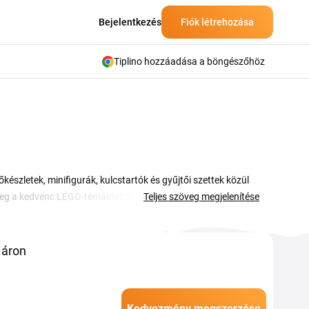
Bejelentkezés
Fiók létrehozása
Tiplino hozzáadása a böngészőhöz
zletek, minifigurák, kulcstartók és gyűjtői szettek közül
 a kedvenc LEGO-témáidat, legyen szó városi épületekről,
Teljes szöveg megjelenítése
y Potter. Az érvényes kuponkódok és akciók ezen az oldalon
okat mindig kézzel kell beírnod: másold ki a megfelelő
k a végösszeg a fizetés előtt. Így biztos lehetsz benne, hogy a
 áron
Kedvezmény megszerzése