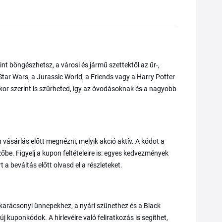
nt böngészhetsz, a városi és jármű szettektől az űr-,
Star Wars, a Jurassic World, a Friends vagy a Harry Potter
etkor szerint is szűrheted, így az óvodásoknak és a nagyobb
ásárlás előtt megnézni, melyik akció aktív. A kódot a
őbe. Figyelj a kupon feltételeire is: egyes kedvezmények
 beváltás előtt olvasd el a részleteket.
arácsonyi ünnepekhez, a nyári szünethez és a Black
j kuponkódok. A hírlevélre való feliratkozás is segíthet,