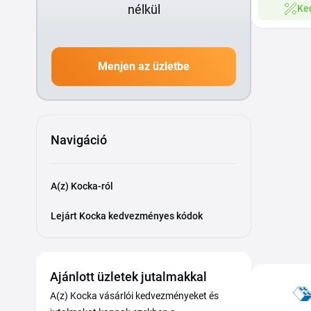
nélkül
Ke
Menjen az üzletbe
Navigáció
A(z) Kocka-ról
Lejárt Kocka kedvezményes kódok
Ajánlott üzletek jutalmakkal
A(z) Kocka vásárlói kedvezményeket és