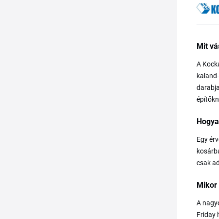
Mit vá
A Kocka
kaland-
darabja
építőkn
Hogya
Egy érv
kosárba
csak ad
Mikor 
A nagyo
Friday 