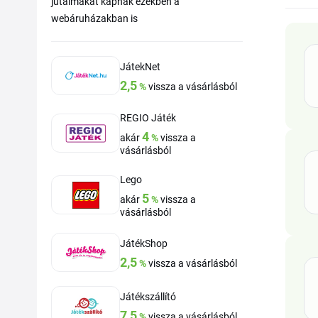
jutalmakat kapnak ezekben a
webáruházakban is
JátekNet
2,5
%
vissza a vásárlásból
REGIO Játék
4
akár
%
vissza a
vásárlásból
Lego
5
akár
%
vissza a
vásárlásból
JátékShop
2,5
%
vissza a vásárlásból
Játékszállító
7,5
%
vissza a vásárlásból