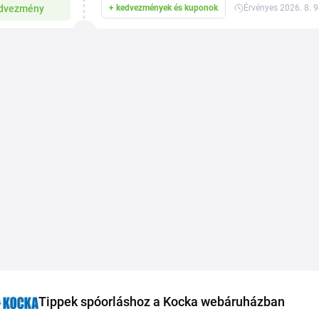
dvezmény
+ kedvezmények és kuponok
Érvényes 2026. 8. 9
Tippek spóorláshoz a Kocka webáruházban