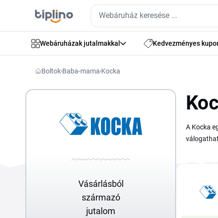
Webáruházak jutalmakkal
Kedvezményes kupo
Boltok
Baba-mama
Kocka
Koc
A Kocka eg
válogathat
járművekrő
találhatók
kuponkódot
Vásárlásból
kedvezmén
származó
jutalom