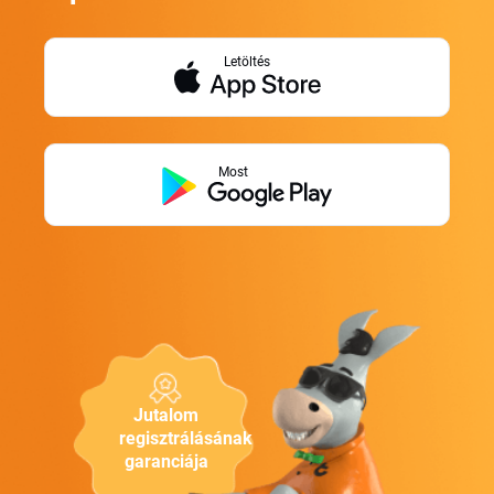
Letöltés
Most
Jutalom
regisztrálásának
garanciája