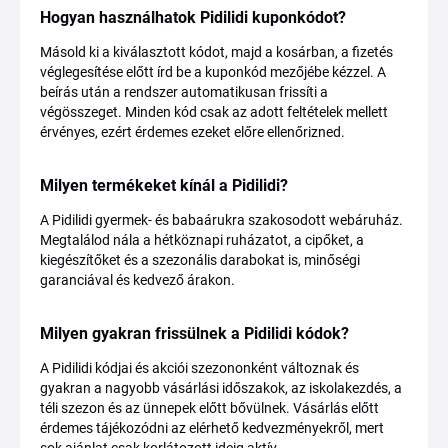
Hogyan használhatok Pidilidi kuponkódot?
Másold ki a kiválasztott kódot, majd a kosárban, a fizetés
véglegesítése előtt írd be a kuponkód mezőjébe kézzel. A
beírás után a rendszer automatikusan frissíti a
végösszeget. Minden kód csak az adott feltételek mellett
érvényes, ezért érdemes ezeket előre ellenőrizned.
Milyen termékeket kínál a Pidilidi?
A Pidilidi gyermek- és babaárukra szakosodott webáruház.
Megtalálod nála a hétköznapi ruházatot, a cipőket, a
kiegészítőket és a szezonális darabokat is, minőségi
garanciával és kedvező árakon.
Milyen gyakran frissülnek a Pidilidi kódok?
A Pidilidi kódjai és akciói szezononként változnak és
gyakran a nagyobb vásárlási időszakok, az iskolakezdés, a
téli szezon és az ünnepek előtt bővülnek. Vásárlás előtt
érdemes tájékozódni az elérhető kedvezményekről, mert
sok ajánlat csak korlátozott ideig aktív.