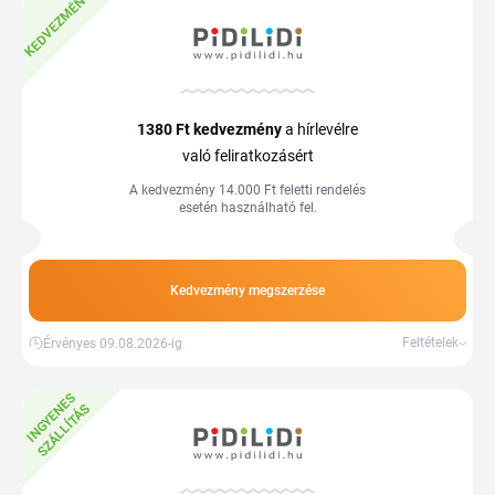
KEDVEZMÉNY
1380 Ft
kedvezmény
a hírlevélre
való feliratkozásért
A kedvezmény 14.000 Ft feletti rendelés
esetén használható fel.
Kedvezmény megszerzése
Feltételek
Érvényes 09.08.2026-ig
I
N
G
Y
E
E
S
S
Z
Á
L
L
Í
T
Á
N
S