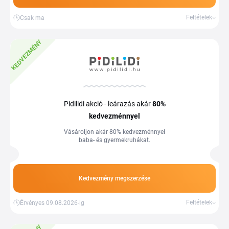
Feltételek
Csak ma
KEDVEZMÉNY
Pidilidi akció - leárazás akár
80%
kedvezménnyel
Vásároljon akár 80% kedvezménnyel
baba- és gyermekruhákat.
Kedvezmény megszerzése
Feltételek
Érvényes 09.08.2026-ig