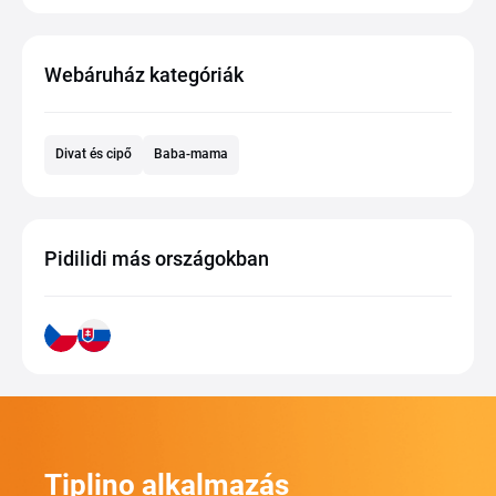
Webáruház kategóriák
Divat és cipő
Baba-mama
Pidilidi más országokban
Tiplino alkalmazás