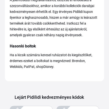
A jelentősebb megtakarításhoz időzítsd a rendelésed a
szezonváltásokhoz, amikor a korábbi kollekciók darabjai
kedvezményesen érhetők el. Egy érvényes Pidilidi kupon
ilyenkor a leghasznosabb, hiszen a már amúgy is leárazott
termékek árát tovább csökkentheted. Iratkozz fel a
hírlevélre is, így elsőként értesülsz az új ajánlatokról,
amelyek gyakran csak néhány napig érvényesek.
Hasonló boltok
Ha a kicsik számára keresel ruházatot és kiegészítőket,
érdemes ezeket a boltokat is megnézned: Brendon,
Webkids, PatPat, shopDisney.
Lejárt Pidilidi kedvezményes kódok