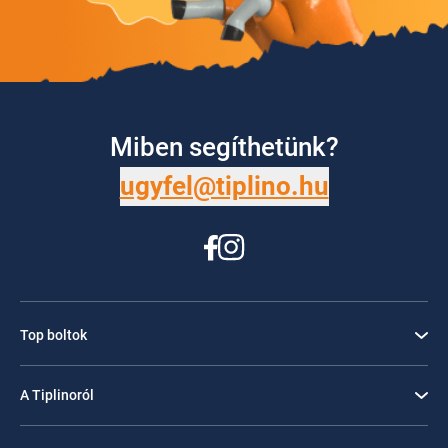
Miben segíthetünk?
ugyfel@tiplino.hu
Top boltok
A Tiplinoról