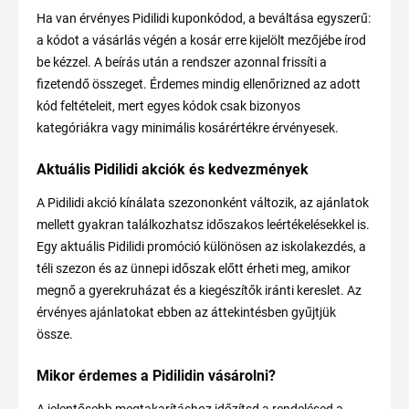
Ha van érvényes Pidilidi kuponkódod, a beváltása egyszerű:
a kódot a vásárlás végén a kosár erre kijelölt mezőjébe írod
be kézzel. A beírás után a rendszer azonnal frissíti a
fizetendő összeget. Érdemes mindig ellenőrizned az adott
kód feltételeit, mert egyes kódok csak bizonyos
kategóriákra vagy minimális kosárértékre érvényesek.
Aktuális Pidilidi akciók és kedvezmények
A Pidilidi akció kínálata szezononként változik, az ajánlatok
mellett gyakran találkozhatsz időszakos leértékelésekkel is.
Egy aktuális Pidilidi promóció különösen az iskolakezdés, a
téli szezon és az ünnepi időszak előtt érheti meg, amikor
megnő a gyerekruházat és a kiegészítők iránti kereslet. Az
érvényes ajánlatokat ebben az áttekintésben gyűjtjük
össze.
Mikor érdemes a Pidilidin vásárolni?