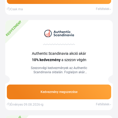
Feltételek
Csak ma
KEDVEZMÉNY
Authentic Scandinavia akció akár
10%
kedvezmény
a szezon végén
Szezonvégi kedvezmények az Authentic
Scandinavia oldalán. Foglaljon akár
10% kedvezménnyel. Több információ a
webáruházban.
Kedvezmény megszerzése
Feltételek
Érvényes 09.08.2026-ig