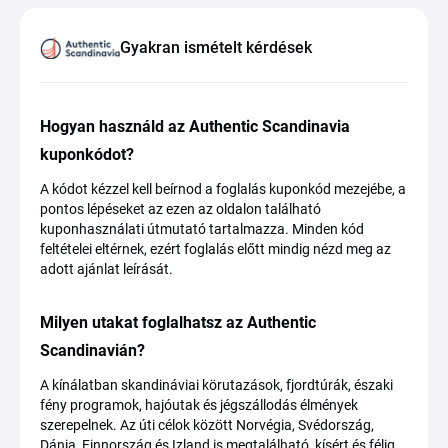
Gyakran ismételt kérdések
Hogyan használd az Authentic Scandinavia
kuponkódot?
A kódot kézzel kell beírnod a foglalás kuponkód mezejébe, a
pontos lépéseket az ezen az oldalon található
kuponhasználati útmutató tartalmazza. Minden kód
feltételei eltérnek, ezért foglalás előtt mindig nézd meg az
adott ajánlat leírását.
Milyen utakat foglalhatsz az Authentic
Scandinavián?
A kínálatban skandináviai körutazások, fjordtúrák, északi
fény programok, hajóutak és jégszállodás élmények
szerepelnek. Az úti célok között Norvégia, Svédország,
Dánia, Finnország és Izland is megtalálható, kísért és félig