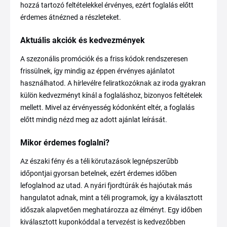
hozzá tartozó feltételekkel érvényes, ezért foglalás előtt
érdemes átnézned a részleteket.
Aktuális akciók és kedvezmények
A szezonális promóciók és a friss kódok rendszeresen
frissülnek, így mindig az éppen érvényes ajánlatot
használhatod. A hírlevélre feliratkozóknak az iroda gyakran
külön kedvezményt kínál a foglaláshoz, bizonyos feltételek
mellett. Mivel az érvényesség kódonként eltér, a foglalás
előtt mindig nézd meg az adott ajánlat leírását.
Mikor érdemes foglalni?
Az északi fény és a téli körutazások legnépszerűbb
időpontjai gyorsan betelnek, ezért érdemes időben
lefoglalnod az utad. A nyári fjordtúrák és hajóutak más
hangulatot adnak, mint a téli programok, így a kiválasztott
időszak alapvetően meghatározza az élményt. Egy időben
kiválasztott kuponkóddal a tervezést is kedvezőbben