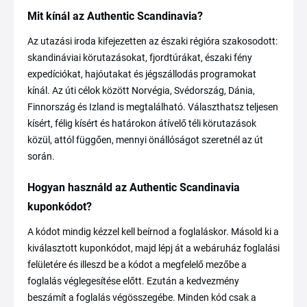
Mit kínál az Authentic Scandinavia?
Az utazási iroda kifejezetten az északi régióra szakosodott:
skandináviai körutazásokat, fjordtúrákat, északi fény
expedíciókat, hajóutakat és jégszállodás programokat
kínál. Az úti célok között Norvégia, Svédország, Dánia,
Finnország és Izland is megtalálható. Választhatsz teljesen
kísért, félig kísért és határokon átívelő téli körutazások
közül, attól függően, mennyi önállóságot szeretnél az út
során.
Hogyan használd az Authentic Scandinavia
kuponkódot?
A kódot mindig kézzel kell beírnod a foglaláskor. Másold ki a
kiválasztott kuponkódot, majd lépj át a webáruház foglalási
felületére és illeszd be a kódot a megfelelő mezőbe a
foglalás véglegesítése előtt. Ezután a kedvezmény
beszámít a foglalás végösszegébe. Minden kód csak a