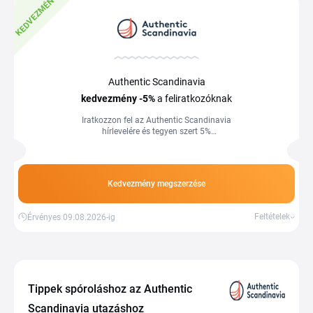
KEDVEZMÉNY
Authentic Scandinavia
kedvezmény
-5%
a feliratkozóknak
Iratkozzon fel az Authentic Scandinavia
hírlevelére és tegyen szert 5%
kedvezményre. Feltétel a 2 utazás
foglalása, akár partnercégen keresztül
is. Több információ a webáruházban.
Kedvezmény megszerzése
Feltételek
Érvényes 09.08.2026-ig
Tippek spóroláshoz az Authentic
Scandinavia utazáshoz