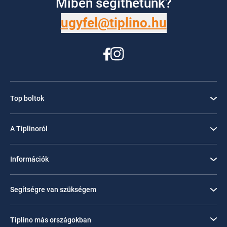
Miben segíthetünk?
ugyfel@tiplino.hu
Top boltok
A Tiplinoról
Információk
Segítségre van szükségem
Tiplino más országokban