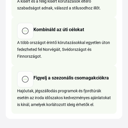
A kísért és a félig kísért körutazások eltérő
szabadságot adnak, válaszd a stílusodhoz illőt.
Kombináld az úti célokat
A több országot érintő körutazásokkal egyetlen úton
fedezheted fel Norvégiát, Svédországot és
Finnországot.
Figyelj a szezonális csomagakciókra
Hajóutak, jégszállodás programok és fjordtúrák
esetén az iroda időszakos kedvezményes ajánlatokat
is kínál, amelyek korlátozott ideig érhetők el.