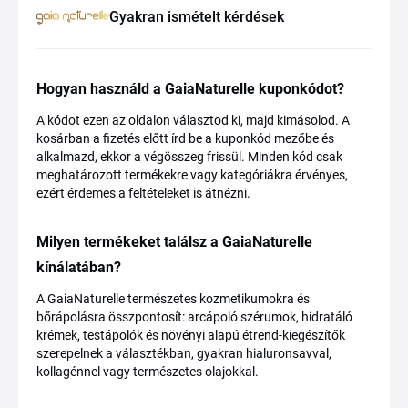
Gyakran ismételt kérdések
Hogyan használd a GaiaNaturelle kuponkódot?
A kódot ezen az oldalon választod ki, majd kimásolod. A
kosárban a fizetés előtt írd be a kuponkód mezőbe és
alkalmazd, ekkor a végösszeg frissül. Minden kód csak
meghatározott termékekre vagy kategóriákra érvényes,
ezért érdemes a feltételeket is átnézni.
Milyen termékeket találsz a GaiaNaturelle
kínálatában?
A GaiaNaturelle természetes kozmetikumokra és
bőrápolásra összpontosít: arcápoló szérumok, hidratáló
krémek, testápolók és növényi alapú étrend-kiegészítők
szerepelnek a választékban, gyakran hialuronsavval,
kollagénnel vagy természetes olajokkal.