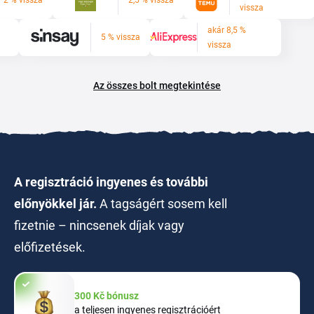
r 2 % vissza
2,5 % vissza
vissza
akár 8,5 %
5 % vissza
vissza
Az összes bolt megtekintése
A regisztráció ingyenes és további
előnyökkel jár.
A tagságért sosem kell
fizetnie – nincsenek díjak vagy
előfizetések.
300 Kč bónusz
a teljesen ingyenes regisztrációért