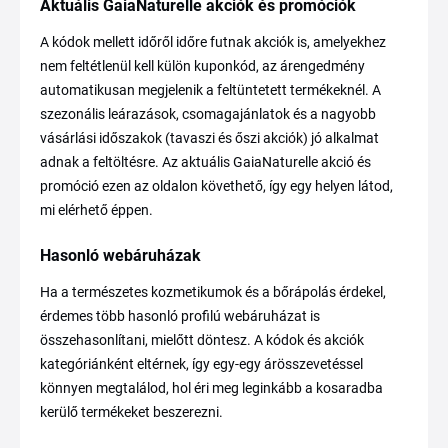
Aktuális GaiaNaturelle akciók és promóciók
A kódok mellett időről időre futnak akciók is, amelyekhez
nem feltétlenül kell külön kuponkód, az árengedmény
automatikusan megjelenik a feltüntetett termékeknél. A
szezonális leárazások, csomagajánlatok és a nagyobb
vásárlási időszakok (tavaszi és őszi akciók) jó alkalmat
adnak a feltöltésre. Az aktuális GaiaNaturelle akció és
promóció ezen az oldalon követhető, így egy helyen látod,
mi elérhető éppen.
Hasonló webáruházak
Ha a természetes kozmetikumok és a bőrápolás érdekel,
érdemes több hasonló profilú webáruházat is
összehasonlítani, mielőtt döntesz. A kódok és akciók
kategóriánként eltérnek, így egy-egy árösszevetéssel
könnyen megtalálod, hol éri meg leginkább a kosaradba
kerülő termékeket beszerezni.