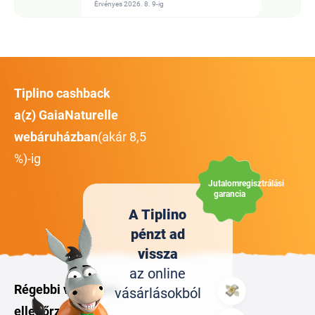
Érvényes 2026. 8. 9-ig
Tiplino cashback
a(z) GaiaNaturelle
webáruházban
(akár 8,5
%)-ig
Jutalomregisztrálási
garancia
A Tiplino
pénzt ad
vissza
az online
Régebbi vagy nem
vásárlásokból
ellenőrzött