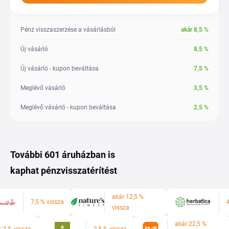
Pénz visszaszerzése a vásárlásból
akár
8,5
%
Új vásárló
8,5
%
Új vásárló - kupon beváltása
7,5
%
Meglévő vásárló
3,5
%
Meglévő vásárló - kupon beváltása
2,5
%
További 601 áruházban is
kaphat pénzvisszatérítést
akár 12,5 %
7,5 % vissza
vissza
akár 22,5 %