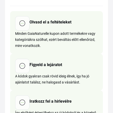
Olvasd el a feltételeket
Minden GaiaNaturelle kupon adott termékekre vagy
kategóriákra szólhat, ezért beváltás előtt ellenőrizd,
mire vonatkozik.
Figyeld a lejáratot
A kódok gyakran csak rövid ideig élnek, így ha jó
ajánlatot találsz, ne halogasd a vásárlást.
Iratkozz fel a hírlevélre
Így elsőként értesülhetsz az új kódokról és a közelgő