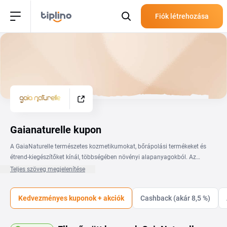
Fiók létrehozása
Gaianaturelle kupon
A GaiaNaturelle természetes kozmetikumokat, bőrápolási termékeket és
étrend-kiegészítőket kínál, többségében növényi alapanyagokból. Az
aktuális GaiaNaturelle kuponkóddal kedvezményesebben szerezheted be a
Teljes szöveg megjelenítése
hialuronsavas szérumokat, arckrémeket, testápolókat és a természetes
összetevőkre épülő termékeket. A kuponok és akciók ezen az oldalon
Kedvezményes kuponok + akciók
Cashback (akár 8,5 %)
érhetők el, így gyorsan átnézheted, melyik ajánlat illik a kosaradhoz. A
GaiaNaturelle kupon beváltása egyszerű: kiválasztod a kódot, kimásolod,
majd a kosárban beírod a megfelelő mezőbe. Egy érvényes GaiaNaturelle