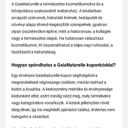
A GaiaNaturelle a természetes kozmetikumokra és a
bőrápolásra szakosodott webáruház. A kínálatban
arcápoló szérumok, hidratáló krémek, testápolók és
növényi alapú étrend-kiegészítők szerepelnek, gyakran
olyan összetevőkre építve, mint a hialuronsav, a kollagén
vagy a természetes olajok. Ha tudatosan választasz
kozmetikumot, itt összerakhatod a teljes napi rutinodat, a
tisztítástól a hidratálásig.
Hogyan spórolhatsz a GaiaNaturelle kuponkóddal?
Egy érvényes GaiaNaturelle kupon segítségével a
megrendelésed végösszege csökken, miután beírtad a
kódot a kosárba. A kedvezmény mértéke és érvényessége
kódonként eltér, ezért mindig nézd meg, mely termékekre
vagy kategóriákra vonatkozik. A kódok jellemzően rövid
ideig élnek, így ha megfelelő ajánlatot találsz, érdemes nem
halogatni a vásárlást.