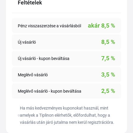
Feltételek
akár
8,5
%
Pénz visszaszerzése a vásárlásból
8,5
%
Új vásárló
7,5
%
Új vásárló - kupon beváltása
3,5
%
Meglévő vásárló
2,5
%
Meglévő vásárló - kupon beváltása
Ha más kedvezményes kuponokat használ, mint
amelyek a Tiplinon elérhetők, előfordulhat, hogy a
vásárlás után járó jutalma nem kerül regisztrációra.