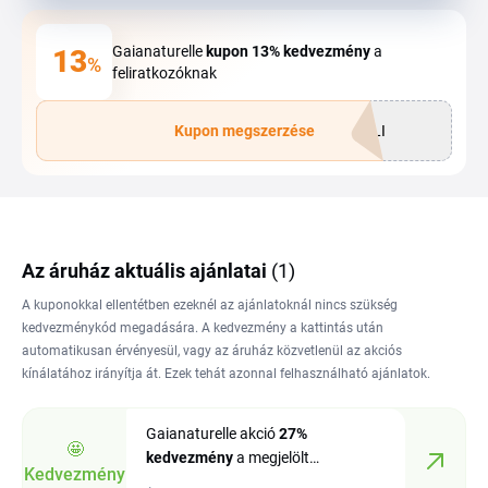
Gaianaturelle
kupon
13%
kedvezmény
a
13
%
feliratkozóknak
Kupon megszerzése
PLI
Az áruház aktuális ajánlatai
(1)
A kuponokkal ellentétben ezeknél az ajánlatoknál nincs szükség
kedvezménykód megadására. A kedvezmény a kattintás után
automatikusan érvényesül, vagy az áruház közvetlenül az akciós
kínálatához irányítja át. Ezek tehát azonnal felhasználható ajánlatok.
Gaianaturelle akció
27%
🤩
kedvezmény
a megjelölt
Kedvezmény
termékekre