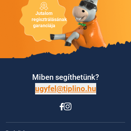
Jutalom
regisztrálásának
garanciája
Miben segíthetünk?
ugyfel@tiplino.hu