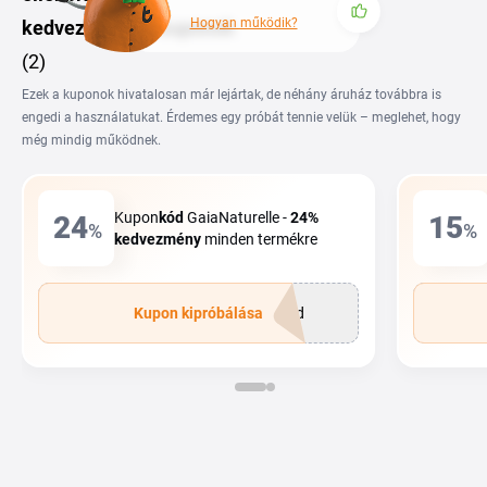
Hogyan működik?
kedvezményes kuponok
(2)
Ezek a kuponok hivatalosan már lejártak, de néhány áruház továbbra is
engedi a használatukat. Érdemes egy próbát tennie velük – meglehet, hogy
még mindig működnek.
Kupon
kód
GaiaNaturelle -
24%
24
15
%
%
kedvezmény
minden termékre
Kupon kipróbálása
kód