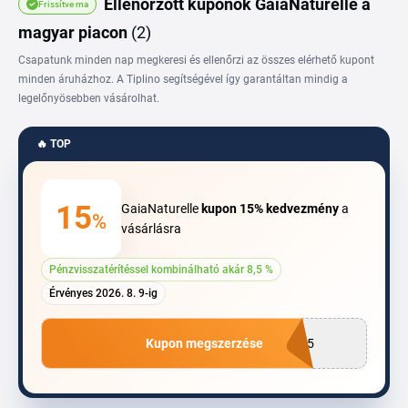
Ellenőrzött kuponok GaiaNaturelle a
Frissítve ma
kedvezmény gyakran adott kategóriára vagy meghatározott termékekre
szól, ezért érdemes minden alkalommal elolvasni a feltételeket, mielőtt
magyar piacon
(2)
véglegesíted a rendelést.
Csapatunk minden nap megkeresi és ellenőrzi az összes elérhető kupont
minden áruházhoz. A Tiplino segítségével így garantáltan mindig a
legelőnyösebben vásárolhat.
🔥 TOP
15
GaiaNaturelle
kupon
15%
kedvezmény
a
%
vásárlásra
Pénzvisszatérítéssel kombinálható akár 8,5 %
Érvényes 2026. 8. 9-ig
Kupon megszerzése
A15