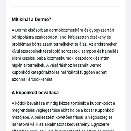
Mit kínál a Dermo?
A Dermo elsősorban dermokozmetikára és gyógyszertári
bőrápolásra szakosodott, ahol kifejezetten érzékeny és
problémás bőrre szánt termékeket találsz. Az arckrémeken
kívül szerepelnek testápoló sorozatok, sampon és hajhullás
elleni kezelés, baba kozmetikumok, dezodorok és intim
higiéniai termékek. A vásárláshoz használt Dermo
kuponkód kategóriáktól és márkáktól függően adhat
azonnali árcsökkenést.
A kuponkód beváltása
A kódok beváltása mindig kézzel történik: a kuponkódot a
megrendelés véglegesítése előtt írd be a kosár Kuponkód
mezőjébe. A beillesztést követően frissül a végösszeg és
láthatóvá válik az alkalmazott kedvezmény. Egyszerre