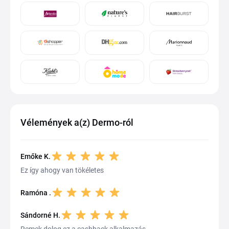
Vélemények a(z) Dermo-ról
Emőke K.
Ez így ahogy van tökéletes
Ramóna .
Sándorné H.