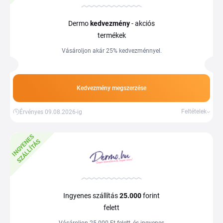
Dermo
kedvezmény
- akciós
termékek
Vásároljon akár 25% kedvezménnyel.
Kedvezmény megszerzése
Feltételek
Érvényes 09.08.2026-ig
I
N
G
Y
E
E
S
S
Z
Á
L
L
Í
T
Á
N
S
Ingyenes szállítás
25.000
forint
felett