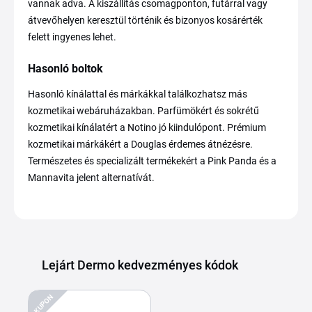
vannak adva. A kiszállítás csomagponton, futárral vagy
átvevőhelyen keresztül történik és bizonyos kosárérték
felett ingyenes lehet.
Hasonló boltok
Hasonló kínálattal és márkákkal találkozhatsz más
kozmetikai webáruházakban. Parfümökért és sokrétű
kozmetikai kínálatért a Notino jó kiindulópont. Prémium
kozmetikai márkákért a Douglas érdemes átnézésre.
Természetes és specializált termékekért a Pink Panda és a
Mannavita jelent alternatívát.
Lejárt Dermo kedvezményes kódok
KUPON