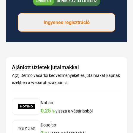
+2000 FT
BÓNUSZ AZ ÚJ FIÓKHOZ
Ingyenes regisztráció
Ajánlott üzletek jutalmakkal
A(z) Dermo vásárlói kedvezményeket és jutalmakat kapnak
ezekben a webáruházakban is
Notino
0,25
%
vissza a vásárlásból
Douglas
3