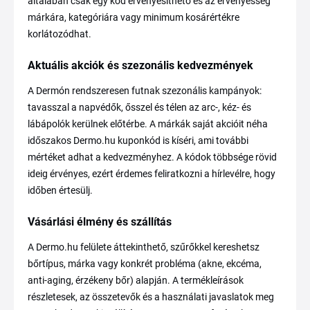
általában csak egy kód érvényesíthető és az érvényesség
márkára, kategóriára vagy minimum kosárértékre
korlátozódhat.
Aktuális akciók és szezonális kedvezmények
A Dermón rendszeresen futnak szezonális kampányok:
tavasszal a napvédők, ősszel és télen az arc-, kéz- és
lábápolók kerülnek előtérbe. A márkák saját akcióit néha
időszakos Dermo.hu kuponkód is kíséri, ami további
mértéket adhat a kedvezményhez. A kódok többsége rövid
ideig érvényes, ezért érdemes feliratkozni a hírlevélre, hogy
időben értesülj.
Vásárlási élmény és szállítás
A Dermo.hu felülete áttekinthető, szűrőkkel kereshetsz
bőrtípus, márka vagy konkrét probléma (akne, ekcéma,
anti-aging, érzékeny bőr) alapján. A termékleírások
részletesek, az összetevők és a használati javaslatok meg