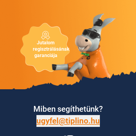
Jutalom
regisztrálásának
garanciája
Miben segíthetünk?
ugyfel@tiplino.hu