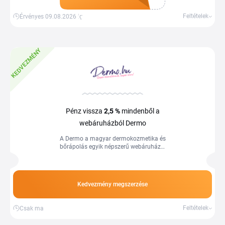
Kupon megszerzése
Feltételek
Érvényes 09.08.2026-ig
KEDVEZMÉNY
Pénz vissza
2,5 %
mindenből a
webáruházból Dermo
A Dermo a magyar dermokozmetika és
bőrápolás egyik népszerű webáruháza,
gyógyszertári márkák, arckrémek,
testápolók és napvédők kedvező áron.
A...
Kedvezmény megszerzése
Feltételek
Csak ma