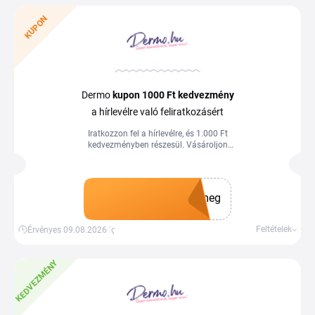
KUPON
Dermo
kupon
1000 Ft
kedvezmény
a hírlevélre való feliratkozásért
Iratkozzon fel a hírlevélre, és 1.000 Ft
kedvezményben részesül. Vásároljon
kedvező árakon még ma a Tiplinoval.
meg
Kupon megszerzése
Feltételek
Érvényes 09.08.2026-ig
KEDVEZMÉNY