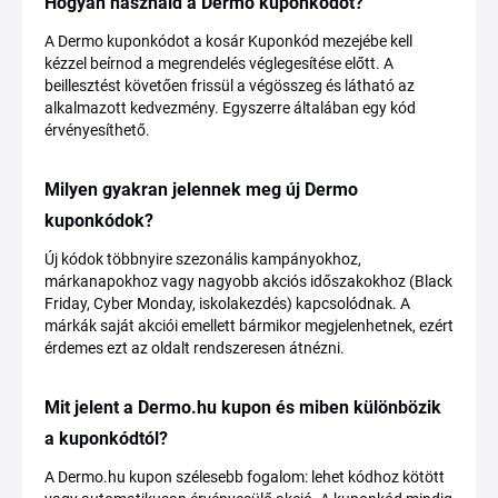
Hogyan használd a Dermo kuponkódot?
A Dermo kuponkódot a kosár Kuponkód mezejébe kell
kézzel beírnod a megrendelés véglegesítése előtt. A
beillesztést követően frissül a végösszeg és látható az
alkalmazott kedvezmény. Egyszerre általában egy kód
érvényesíthető.
Milyen gyakran jelennek meg új Dermo
kuponkódok?
Új kódok többnyire szezonális kampányokhoz,
márkanapokhoz vagy nagyobb akciós időszakokhoz (Black
Friday, Cyber Monday, iskolakezdés) kapcsolódnak. A
márkák saját akciói emellett bármikor megjelenhetnek, ezért
érdemes ezt az oldalt rendszeresen átnézni.
Mit jelent a Dermo.hu kupon és miben különbözik
a kuponkódtól?
A Dermo.hu kupon szélesebb fogalom: lehet kódhoz kötött