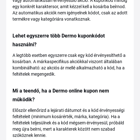
vagy automatikusan érvényesülő akció. A kuponkód mindig
egy konkrét karaktersor, amit kézzel kell a kosárba beírnod.
Az automatikus akciók nem igényelnek kódot, csak az adott
termékre vagy kategóriára vonatkoznak.
Lehet egyszerre több Dermo kuponkódot
használni?
A legtöbb esetben egyszerre csak egy kód érvényesíthető a
kosárban. A márkaspecifikus akciókkal viszont általában
kombinálható: az akciós ár mellé alkalmazható a kód, ha a
feltételek megengedik.
Mi a teendő, ha a Dermo online kupon nem
működik?
Először ellenőrizd a lejárati dátumot és a kód érvényességi
feltételeit (minimum kosárérték, márka, kategória). Ha a
feltételek teljesülnek és a kód mégsem érvényesül, próbáld
meg újra beírni, mert a karakterek között nem szabad
szóköznek lennie.