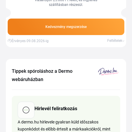
Vásároljon 25.000 Ft felett, és ingyenes
szállításban részesül.
Kedvezmény megszerzése
Feltételek
Érvényes 09.08.2026-ig
Tippek spóroláshoz a Dermo
webáruházban
Hírlevél feliratkozás
A dermo.hu hírlevele gyakran küld időszakos
kuponkódot és előbb értesít a márkaakciókról, mint