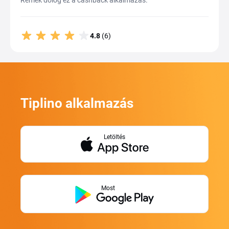
Remek dolog ez a cashback alkalmazás.
4.8
(6)
Tiplino alkalmazás
Letöltés
Most