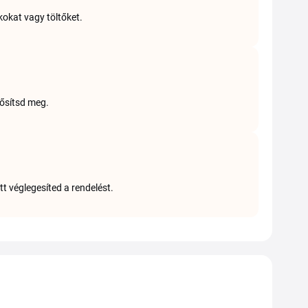
okat vagy töltőket.
rősítsd meg.
 véglegesíted a rendelést.