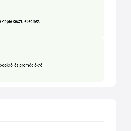
te Apple készülékedhez.
kódokról és promóciókról.