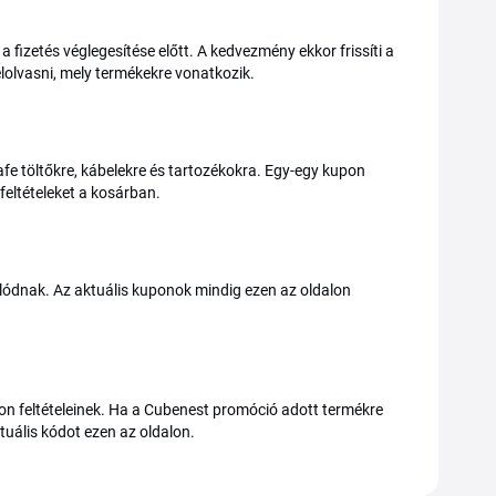
izetés véglegesítése előtt. A kedvezmény ekkor frissíti a
elolvasni, mely termékekre vonatkozik.
e töltőkre, kábelekre és tartozékokra. Egy-egy kupon
 feltételeket a kosárban.
lódnak. Az aktuális kuponok mindig ezen az oldalon
upon feltételeinek. Ha a Cubenest promóció adott termékre
tuális kódot ezen az oldalon.