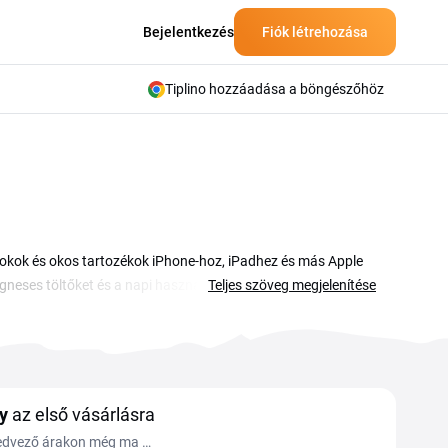
Bejelentkezés
Fiók létrehozása
Tiplino hozzáadása a böngészőhöz
tokok és okos tartozékok iPhone-hoz, iPadhez és más Apple
es töltőket és a napi használatra tervezett kiegészítőket.
Teljes szöveg megjelenítése
gy helyen lásd, mivel spórolhatsz a rendelésnél. A kódot
dik a végösszegből. Így a prémium Apple-tartozékok is
y
az első vásárlásra
kedvező árakon még ma a