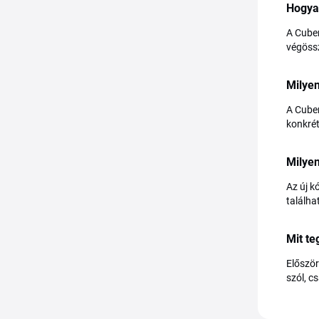
Hogya
A Cuben
végössz
Milye
A Cuben
konkrét
Milye
Az új k
találha
Mit t
Először
szól, c