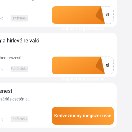
el
|
-ig
Feltételek
Kupon megszerzése
y
a hírlevélre való
yben részesül.
el
|
-ig
Feltételek
Kupon megszerzése
enest
sárlás esetén a
Kedvezmény megszerzése
|
-ig
Feltételek