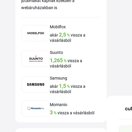
jutalmakat kapnak ezekben a
webáruházakban is
Mobilfox
2,5
akár
%
vissza a
vásárlásból
Suunto
1,265
%
vissza a
vásárlásból
Samsung
1,5
akár
%
vissza a
vásárlásból
Momanio
3
%
vissza a vásárlásból