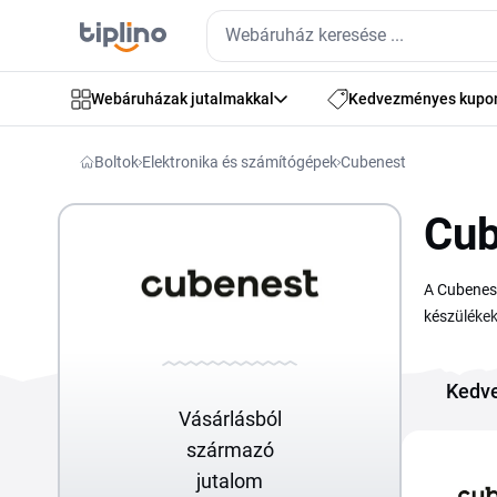
Webáruházak jutalmakkal
Kedvezményes kupo
Boltok
Elektronika és számítógépek
Cubenest
Cub
A Cubenest
készülékek
Ezen az ol
csak kimás
Kedv
elérhetőbb
Vásárlásból
származó
jutalom