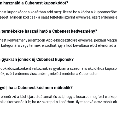
n használd a Cubenest kuponkódot?
est kuponkódot a kosárban add meg: illeszd be a kódot a kuponmezőbe a f
eget. Minden kód csak a saját feltételei szerint érvényes, ezért érdemes 
n termékekre használható a Cubenest kedvezmény?
est kedvezmény jellemzően Apple-kiegészítőkre érvényes, például MagSaf
 kategóriára vagy termékre szólhat, így a kód beváltása előtt ellenőrizd a
n gyakran jönnek új Cubenest kuponok?
ódok időszakonként változnak és gyakran a szezonális akciókhoz kapcso
tók, ezért érdemes visszanézni, mielőtt rendelsz a Cubenesten.
egyél, ha a Cubenest kód nem működik?
 ellenőrizd a kód lejárati dátumát és azt, hogy a kosarad megfelel-e a k
sak akkor vonódik le, ha az szerepel a kosárban. Ilyenkor válassz másik ak