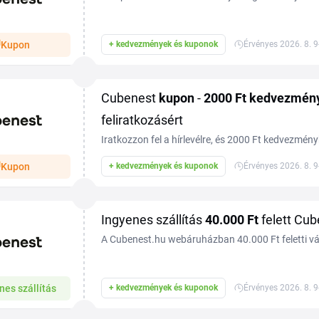
Tiplinoval.
Kupon
+ kedvezmények és kuponok
Érvényes 2026. 8. 9
Cubenest
kupon
-
2000 Ft
kedvezmén
feliratkozásért
Iratkozzon fel a hírlevélre, és 2000 Ft kedvezmén
Kupon
+ kedvezmények és kuponok
Érvényes 2026. 8. 9
Ingyenes szállítás
40.000 Ft
felett Cub
A Cubenest.hu webáruházban 40.000 Ft feletti vá
kiszállítás ingyenes.
nes szállítás
+ kedvezmények és kuponok
Érvényes 2026. 8. 9