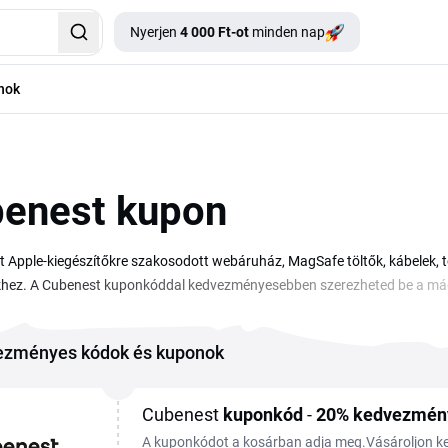
Nyerjen
4 000 Ft-ot
minden nap
nok
enest kupon
 Apple-kiegészítőkre szakosodott webáruház, MagSafe töltők, kábelek, 
hez. A Cubenest kuponkóddal kedvezményesebben szerezheted be a mágnes
dalon összegyűjtöttük az aktuális Cubenest kuponokat és akciókat, hogy e
olod és beírod a kosárban, a Cubenest kedvezmény pedig azonnal levonó
ezményes kódok és kuponok
 áron kerülnek hozzád.
Cubenest
kupon
kód
-
20%
kedvezmén
A kuponkódot a kosárban adja meg.Vásároljon 