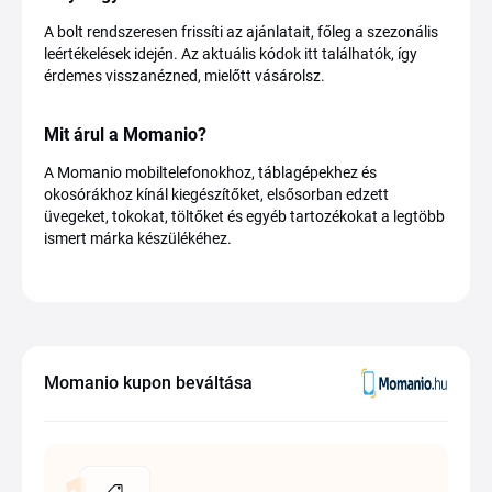
A bolt rendszeresen frissíti az ajánlatait, főleg a szezonális
leértékelések idején. Az aktuális kódok itt találhatók, így
érdemes visszanézned, mielőtt vásárolsz.
Mit árul a Momanio?
A Momanio mobiltelefonokhoz, táblagépekhez és
okosórákhoz kínál kiegészítőket, elsősorban edzett
üvegeket, tokokat, töltőket és egyéb tartozékokat a legtöbb
ismert márka készülékéhez.
Momanio kupon beváltása