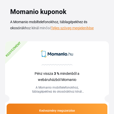
Momanio kuponok
A Momanio mobiltelefonokhoz, táblagépekhez és
okosórákhoz kínál minőségi kiegészítőket, edzett üvegeket,
Teljes szöveg megjelenítése
tokokat, töltőket és egyéb tartozékokat minden ismert
márka készülékéhez. Az aktuális Momanio kuponkóddal és
KEDVEZMÉNY
akciókkal kedvezményesebben szerezheted be a
védőfelszerelést és a tartozékokat a telefonodhoz vagy az
okosórádhoz. Ezen az oldalon megtalálod az érvényes
kódokat és ajánlatokat, amelyeket a kosárban válthatsz be
vásárlás közben. Ha a Momanio kupon érdekel, érdemes itt
Pénz vissza
3 %
mindenből a
körülnézned, mielőtt befejezed a rendelést, így a kiegészítők
webáruházból Momanio
szélesebb választékát éred el alacsonyabb áron.
A Momanio mobiltelefonokhoz,
táblagépekhez és okosórákhoz kínál
minőségi kiegészítőket, edzett üvegeket,
tokokat, töltőket és egyéb tartozékokat...
Kedvezmény megszerzése