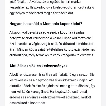
védőfóliákat. A választék a legtöbb ismert márka
készülékéhez illeszkedik, így a kijelzővédőtől a hordtáskáig
egy helyen rendelheted meg a tartozékaidat.
Hogyan használd a Momanio kuponkódot?
A kuponkód beváltása egyszerű: a kódot a vásárlás
befejezése előtt kell beírnod a kosár Kuponkód mezőjébe.
Ezt követően a végösszeg frissül, és láthatod a módosított
árat. Minden kód a saját feltételeihez kötött, ezért érdemes
ellenőrizned, mely termékekre vagy kategóriákra érvényes.
Aktuális akciók és kedvezmények
A bolt rendszeresen frissíti az ajánlatait, főleg a szezonális
leértékelések és a nagyobb vásárlási időszakok idején. Az
aktuális kódok és akciós ajánlatok mindig itt találhatók, így
nem kell külön keresgélned. Ha kiegészítőt vásárolnál,
érdemes az érvényes kedvezményeket átnézned, mielőtt
összeállítod a kosaradat.