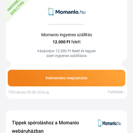
I
N
G
Y
E
E
S
S
Z
Á
L
L
Í
T
Á
N
S
Momanio ingyenes szállítás
12.000 Ft
felett
Vásároljon 12.000 Ft felett és tegyen
szert ingyenes szállításra
Kedvezmény megszerzése
Feltételek
Érvényes 09.08.2026-ig
Tippek spóroláshoz a Momanio
webáruházban