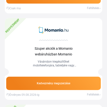
Feltételek
Csak ma
KEDVEZMÉNY
Szuper akciók a Momanio
webáruházban Momanio
Vásároljon kiegészítőket
mobiltelefonjára, tabletjére vagy
számítógépére a Momanio
webáruházban kedvező árakon.
Kedvezmény megszerzése
Feltételek
Érvényes 09.08.2026-ig