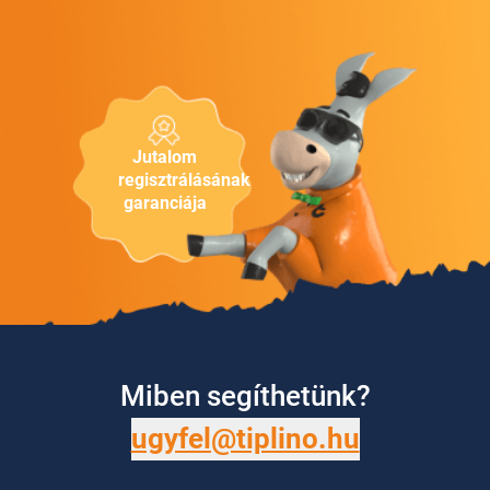
Jutalom
regisztrálásának
garanciája
Miben segíthetünk?
ugyfel@tiplino.hu