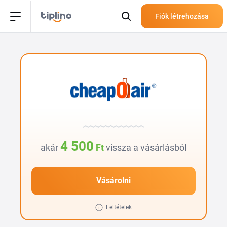
Fiók létrehozása
4 500
akár
Ft
vissza a vásárlásból
Vásárolni
Feltételek