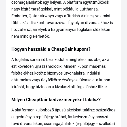
csomagajánlatok egy helyen. A platform együttműködik
nagy légitársaságokkal, mint például a Lufthansa,
Emirates, Qatar Airways vagy a Turkish Airlines, valamint
több száz diszkont fuvarozóval. Így olyan útvonalakhoz is
hozzáférsz, amelyek a hagyományos foglalási oldalakon
nem mindig elérhetők.
Hogyan használd a CheapOair kupont?
A foglalás során írd be a kódot a megfelelő mezőbe, az ár
ezt követően újraszámolódik. Minden kupon más-más
feltételekhez kötött: bizonyos útvonalakra, indulási
dátumokra vagy ügyfélkörre érvényes. Olvasd el a kupon
leírását, hogy biztosan a kiválasztott foglaláshoz illik-e.
Milyen CheapOair kedvezményeket találsz?
A platformon különböző típusú akciókat találsz: százalékos
engedmény a repülőjegy árából, fix kedvezmény hosszú
távú útvonalakon, csomagajánlatok (repülőjegy + szálloda)