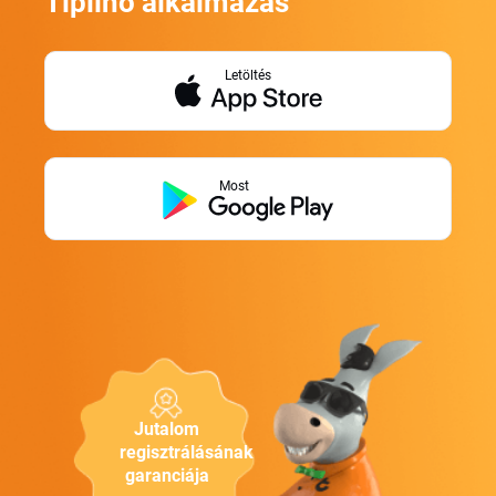
Tiplino alkalmazás
Letöltés
Most
Jutalom
regisztrálásának
garanciája