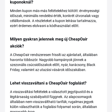
kuponoknál?
Minden kupon más-más feltételekhez kötött: érvényességi
időszak, minimális rendelési érték, konkrét útvonalak vagy
célállomások. A részleteket a kupon leírása tartalmazza,
ezért érdemes elolvasni a kódhasználat előtt.
Milyen gyakran jelennek meg új CheapOair
akciók?
A CheapOair rendszeresen frissíti az ajánlatait, általában
havonta többször. Nagyobb kampányok jönnek a
szezonális csúcsidőszakok előtt, nyár, karácsony, Black
Friday, valamint az utazási vásárok időszakában.
Lehet visszaváltani a CheapOair foglalást?
A visszaváltási feltételek a választott jegytípustól és a
légitársaság szabályaitól függnek. Az alapcsomagok
általában nem visszaváltható tarifák; rugalmas jegyek
külön választhatók a foglalási folyamat során, általában
magasabb áron.