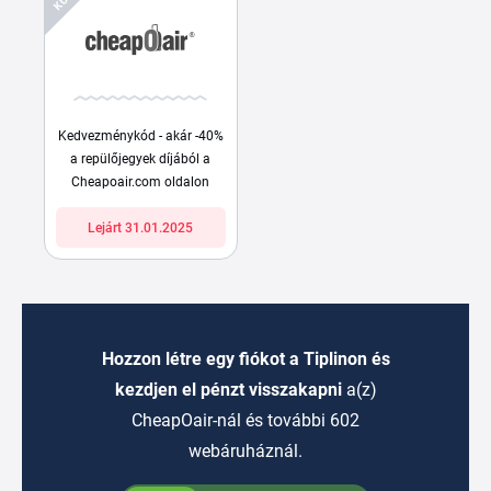
Kedvezménykód - akár -40%
a repülőjegyek díjából a
Cheapoair.com oldalon
Lejárt 31.01.2025
Hozzon létre egy fiókot a Tiplinon és
kezdjen el pénzt visszakapni
a(z)
CheapOair-nál és további 602
webáruháznál.