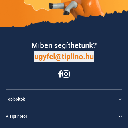
Miben segíthetünk?
ugyfel@tiplino.hu
Top boltok
A Tiplinoról