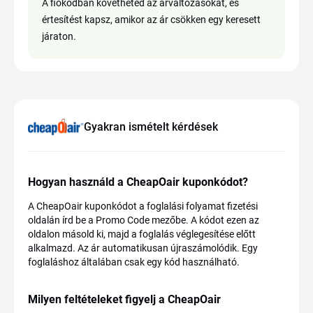
A fiókodban követheted az árváltozásokat, és
értesítést kapsz, amikor az ár csökken egy keresett
járaton.
Gyakran ismételt kérdések
Hogyan használd a CheapOair kuponkódot?
A CheapOair kuponkódot a foglalási folyamat fizetési
oldalán írd be a Promo Code mezőbe. A kódot ezen az
oldalon másold ki, majd a foglalás véglegesítése előtt
alkalmazd. Az ár automatikusan újraszámolódik. Egy
foglaláshoz általában csak egy kód használható.
Milyen feltételeket figyelj a CheapOair