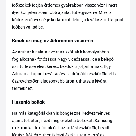
időszakok idején érdemes gyakrabban visszanézni, mert
ilyenkor jellemzően több ajánlat fut egyszerre. Mivel a
kódok érvényessége korlátozott lehet, a kiválasztott kupont
időben váltsd be.
Kinek éri meg az Adoramán vásárolni
Az áruház kínálata azoknak szól, akik komolyabban
foglalkoznak fotózással vagy videózással, de a belépő
szintű felszerelést kereső kezdők is jól járhatnak. Egy
Adorama kupon beváltásával a drágább eszközöknél is
észrevehetően alacsonyabb áron juthatsz a kívánt
termékhez.
Hasonló boltok
Ha más kategóriákban is böngésznél kedvezményes
ajánlatok után, nézd meg ezeket a boltokat: Samsung -
elektronika, telefonok és háztartási eszközök; Levoit -
légtisztítók és otthoni készülékek; DHgate - széles