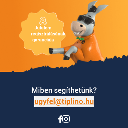
Jutalom
regisztrálásának
garanciája
Miben segíthetünk?
ugyfel@tiplino.hu