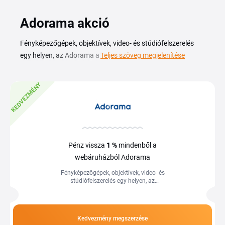
Adorama akció
Fényképezőgépek, objektívek, video- és stúdiófelszerelés
egy helyen, az Adorama a fotósok és tartalomkészítők
Teljes szöveg megjelenítése
egyik kedvelt webáruháza. Az Adorama kuponkód
segítségével kedvezményesebben szerezheted be a
KEDVEZMÉNY
kamerát, az állványt vagy a világítástechnikát, amire éppen
szükséged van. Ezen az oldalon összegyűjtjük az aktuális
Adorama kuponokat és akciókat, hogy ne kelljen külön
keresgélned. Válaszd ki a számodra megfelelő ajánlatot,
másold ki a kódot, majd írd be a kosárban, a végösszeg
Pénz vissza
1 %
mindenből a
azonnal frissül a beváltás után.
webáruházból Adorama
Fényképezőgépek, objektívek, video- és
stúdiófelszerelés egy helyen, az
Adorama a fotósok és tartalomkészítők
egyik kedvelt webáruháza. Az
Adorama...
Kedvezmény megszerzése