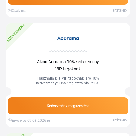
Feltételek
Csak ma
KEDVEZMÉNY
Akció Adorama
10%
kedvzemény
VIP tagoknak
Használja ki a VIP tagoknak járó 10%
kedvezményt. Csak regisztrálnia kell az
áruház weboldlaán. A feltételek
változhatnak
Kedvezmény megszerzése
Feltételek
Érvényes 09.08.2026-ig