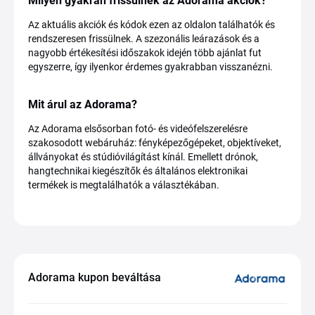
Milyen gyakran frissülnek az Adorama akciók?
Az aktuális akciók és kódok ezen az oldalon találhatók és
rendszeresen frissülnek. A szezonális leárazások és a
nagyobb értékesítési időszakok idején több ajánlat fut
egyszerre, így ilyenkor érdemes gyakrabban visszanézni.
Mit árul az Adorama?
Az Adorama elsősorban fotó- és videófelszerelésre
szakosodott webáruház: fényképezőgépeket, objektíveket,
állványokat és stúdióvilágítást kínál. Emellett drónok,
hangtechnikai kiegészítők és általános elektronikai
termékek is megtalálhatók a választékában.
Adorama kupon beváltása